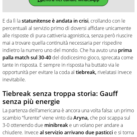
E da lì la
statunitense è andata in crisi
, crollando con le
percentuali al servizio primo di doversi affidare unicamente
alle risposte di pura cattiveria agonistica, senza però riuscire
mai a trovare quella continuità necessaria per rispedire
indietro la numero uno del mondo. Che ha avuto una
prima
palla match sul 30-40
del dodicesimo gioco, sprecata come
tante in risposta. E sempre in risposta ha buttato via le
opportunità per evitare la coda al
tiebreak,
rivelatasi invece
inevitabile.
Tiebreak senza troppa storia: Gauff
senza più energie
La partenza dell’americana è ancora una volta falsa: un primo
scambio “furente” viene vinto da
Aryna,
che poi scappa sul
3-0 ottenendo due
minibreak
e un volano per andare a
chiudere. Invece
al servizio arrivano due pasticci
e si torna