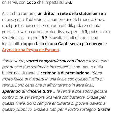
on serve, con
Coco
che impatta sul
3-3.
Al cambio campo è
un dritto in rete della statunitense
a
riconsegnare l’abbrivio alla numero uno del mondo. Che a
quel punto capisce che non può più dilapidare cotanta
grazia: arriva una prima profondissima per il
5-3,
poi un altro
servizio a uscire per il
6-3.
Stavolta i titoli di coda sono
inevitabili:
doppio fallo di una Gauff senza più energie e
Aryna torna Reyna de Espana
.
“Innanzitutto,
vorrei congratularmi con Coco
e il suo team
per queste due settimane incredibili”,
il commento della
bielorussa durante la
cerimonia di premiazione.
“Sono
molto felice di rivederti in una finale con questo livello di
tennis. Sono certa che ci affronteremo in altre finali,
sperando di vincerle tutte
… la verità è che adoro giocare
contro di te, sei sempre una vera combattente. Grazie per
questa finale. Sono sempre entusiasta di giocare davanti a
questo pubblico. Grazie a tutti per il vostro sostegno.
Grazie