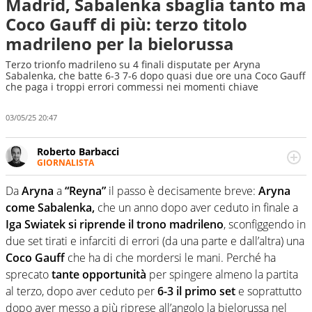
Madrid, Sabalenka sbaglia tanto ma
Coco Gauff di più: terzo titolo
madrileno per la bielorussa
Terzo trionfo madrileno su 4 finali disputate per Aryna
Sabalenka, che batte 6-3 7-6 dopo quasi due ore una Coco Gauff
che paga i troppi errori commessi nei momenti chiave
03/05/25 20:47
Roberto Barbacci
GIORNALISTA
Giornalista (pubblicista) sportivo a tutto campo, è il
tuttologo di Virgilio Sport. Provate a chiedergli di boxe, di
Da
Aryna
a
“Reyna”
il passo è decisamente breve:
Aryna
scherma, di volley o di curling: ve ne farà innamorare
come Sabalenka,
che un anno dopo aver ceduto in finale a
Iga Swiatek si riprende il trono madrileno
, sconfiggendo in
due set tirati e infarciti di errori (da una parte e dall’altra) una
Coco Gauff
che ha di che mordersi le mani. Perché ha
sprecato
tante opportunità
per spingere almeno la partita
al terzo, dopo aver ceduto per
6-3 il primo set
e soprattutto
dopo aver messo a più riprese all’angolo la bielorussa nel