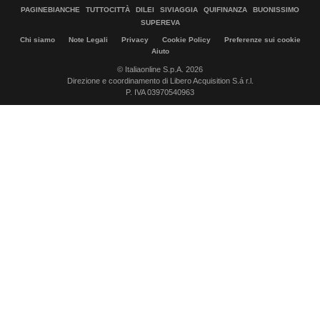
PAGINEBIANCHE
TUTTOCITTÀ
DILEI
SIVIAGGIA
QUIFINANZA
BUONISSIMO
SUPEREVA
Chi siamo
Note Legali
Privacy
Cookie Policy
Preferenze sui cookie
Aiuto
© Italiaonline S.p.A. 2026
Direzione e coordinamento di Libero Acquisition S.á r.l.
P. IVA 03970540963