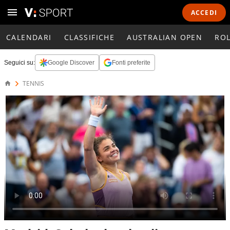
ACCEDI
CALENDARI
CLASSIFICHE
AUSTRALIAN OPEN
RO
Seguici su:
Google Discover
Fonti preferite
TENNIS