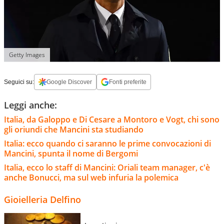
Getty Images
Seguici su:
Google Discover
Fonti preferite
Leggi anche:
Italia, da Galoppo e Di Cesare a Montoro e Vogt, chi sono
gli oriundi che Mancini sta studiando
Italia: ecco quando ci saranno le prime convocazioni di
Mancini, spunta il nome di Bergomi
Italia, ecco lo staff di Mancini: Oriali team manager, c'è
anche Bonucci, ma sul web infuria la polemica
Gioielleria Delfino