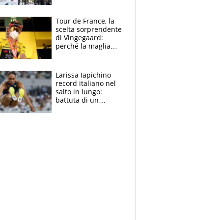
rito della Norvegia
di Haaland e
compagni
Tour de France, la
scelta sorprendente
di Vingegaard:
perché la maglia
gialla indossa la
mascherina, il
rischio da evitare
Larissa Iapichino
record italiano nel
salto in lungo:
battuta di un
centimetro mamma
Fiona May