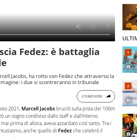
ULTI
scia Fedez: è battaglia
le
ell Jacobs, ha rotto con Fedez che attraverso la
magine: i due si scontreranno in tribunale
CONDIVIDI
osto 2021,
Marcell Jacobs
bruciò sulla pista dei 100m
izzò un sogno condiviso dallo staff e dall’interno
 mai prima di allora, aveva azzardato così tanto. Tra i
entusiasmo, anche quello di
Fedez
che celebrò il