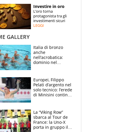
STORIE
Investire in oro
L’oro torna
SPECIALI
protagonista tra gli
investimenti sicuri
LEGGI
ESPERTI
ME GALLERY
CONTATTI
Italia di bronzo
anche
nell’acrobatica:
dominio nel
medagliere, ora
tocca a Ceccon, Curti
e compagni
Europei, Filippo
continuare
Pelati d’argento nel
solo tecnico: l’erede
di Minisini continua
a stupire, Los
Angeles è già nel
mirino
La “Viking Row”
sbarca al Tour de
France: la Uno-X
porta in gruppo il