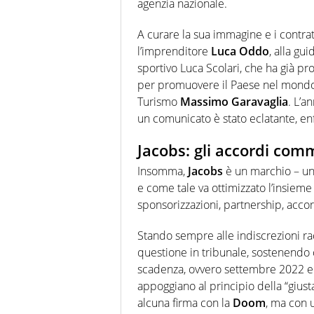
agenzia nazionale.
A curare la sua immagine e i contratt
l’imprenditore
Luca Oddo
, alla gu
sportivo Luca Scolari, che ha già p
per promuovere il Paese nel mondo, 
Turismo
Massimo Garavaglia
. L’a
un comunicato è stato eclatante, enf
Jacobs: gli accordi comm
Insomma,
Jacobs
è un marchio – un 
e come tale va ottimizzato l’insieme 
sponsorizzazioni, partnership, accor
Stando sempre alle indiscrezioni rac
questione in tribunale, sostenendo c
scadenza, ovvero settembre 2022 e h
appoggiano al principio della “gius
alcuna firma con la
Doom
, ma con u