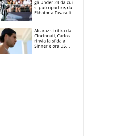
gli Under 23 da cui
si può ripartire, da
Ekhator a Favasuli
Alcaraz si ritira da
Cincinnati, Carlos
rinvia la sfida a
Sinner e ora US
Open di nuovo a
rischio