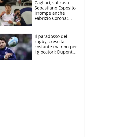
Cagliari, sul caso
Sebastiano Esposito
irrompe anche
Fabrizio Corona:
“Ecco cosa è
successo, ho le
prove”
Il paradosso del
rugby, crescita
costante ma non per
i giocatori: Dupont
(il più pagato al
mondo) guadagna
solo 1,4 milioni
all'anno