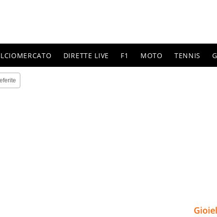
ALCIOMERCATO
DIRETTE LIVE
F1
MOTO
TENNIS
G
eferite
Gioie