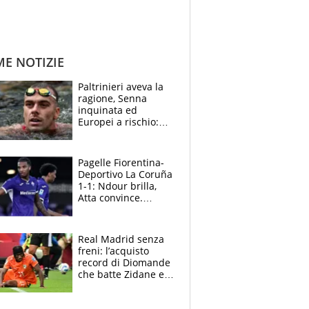
ME NOTIZIE
Paltrinieri aveva la
ragione, Senna
inquinata ed
Europei a rischio:
allenamenti fermi,
cosa succede
adesso
Pagelle Fiorentina-
Deportivo La Coruña
1-1: Ndour brilla,
Atta convince.
Pongracic rovina
tutto nel finale
Real Madrid senza
freni: l’acquisto
record di Diomande
che batte Zidane e
Ronaldo. Vinicius
rinnova: le cifre