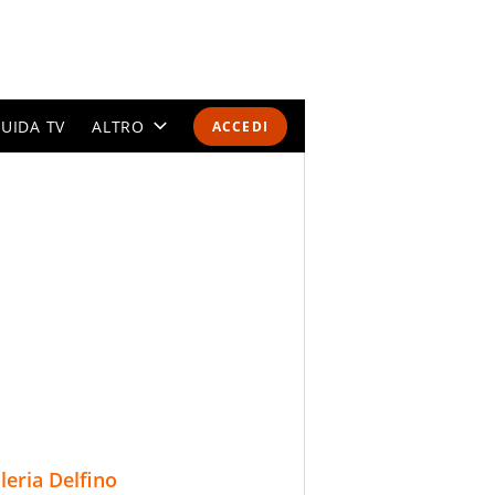
UIDA TV
ALTRO
ACCEDI
CALENDARI E CLASSIFICHE
ALTRI SPORT
MONDIALI 2026
OLIMPIADI
GOSSIP
LIFESTYLE
lleria Delfino