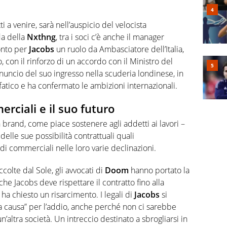
i a venire, sarà nell’auspicio del velocista
ida della
Nxthng
, tra i soci c’è anche il manager
ronto per
Jacobs
un ruolo da Ambasciatore dell’Italia,
con il rinforzo di un accordo con il Ministro del
nnuncio del suo ingresso nella scuderia londinese, in
atico e ha confermato le ambizioni internazionali.
erciali e il suo futuro
brand, come piace sostenere agli addetti ai lavori –
delle sue possibilità contrattuali quali
di commerciali nelle loro varie declinazioni.
colte dal Sole, gli avvocati di
Doom
hanno portato la
he Jacobs deve rispettare il contratto fino alla
a chiesto un risarcimento. I legali di
Jacobs
si
ta causa” per l’addio, anche perché non ci sarebbe
n’altra società. Un intreccio destinato a sbrogliarsi in