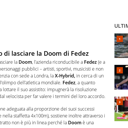
ULTI
o di lasciare la Doom di Fedez
asciare la
Doom
, l’azienda riconducibile a
Fedez
(e a
rsonaggi pubblici – artisti, sportivi, musicisti e non
genzia con sede a Londra, la
X-Hybrid,
in cerca di un
 l’olimpo dell’atletica mondiale.
Fedez
, a quanto
a lottare il suo assistito: impugnerà la risoluzione
dal velocista per far valere i termini del loro accordo.
ne adeguata alla proporzione dei suoi successi
 nella staffetta 4x100m), sostiene inoltre attraverso i
tratto non è più in linea perché la
Doom
è una