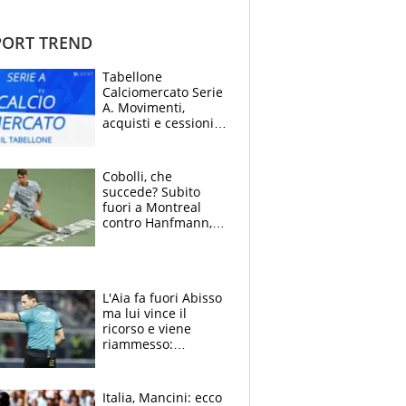
ORT TREND
Tabellone
Calciomercato Serie
A. Movimenti,
acquisti e cessioni:
estate 2026-27
Cobolli, che
succede? Subito
fuori a Montreal
contro Hanfmann,
per Flavio è tutta
colpa della tosse
L'Aia fa fuori Abisso
ma lui vince il
ricorso e viene
riammesso:
continua momento
nero per gli arbitri
Italia, Mancini: ecco