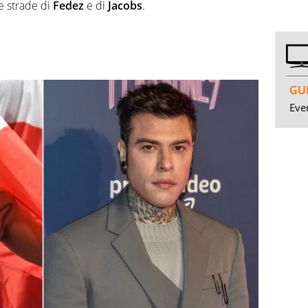
e strade di
Fedez
e di
Jacobs
.
GUI
Even