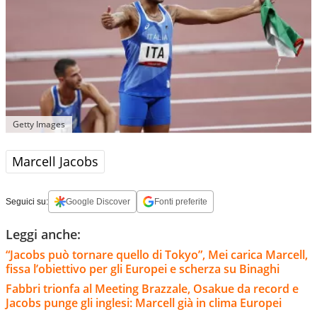
Getty Images
Marcell Jacobs
Seguici su:
Google Discover
Fonti preferite
Leggi anche:
“Jacobs può tornare quello di Tokyo”, Mei carica Marcell,
fissa l’obiettivo per gli Europei e scherza su Binaghi
Fabbri trionfa al Meeting Brazzale, Osakue da record e
Jacobs punge gli inglesi: Marcell già in clima Europei