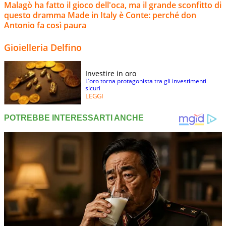
Malagò ha fatto il gioco dell'oca, ma il grande sconfitto di
questo dramma Made in Italy è Conte: perché don
Antonio fa così paura
Gioielleria Delfino
Investire in oro
L’oro torna protagonista tra gli investimenti
sicuri
LEGGI