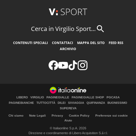
Cerca in Virgilio Sport...
CONTENUTI SPECIALI
CONTATTACI
MAPPA DEL SITO
FEED RSS
ARCHIVIO
LIBERO
VIRGILIO
PAGINEGIALLE
PAGINEGIALLE SHOP
PGCASA
PAGINEBIANCHE
TUTTOCITTÀ
DILEI
SIVIAGGIA
QUIFINANZA
BUONISSIMO
SUPEREVA
Chi siamo
Note Legali
Privacy
Cookie Policy
Preferenze sui cookie
Aiuto
© Italiaonline S.p.A. 2026
Direzione e coordinamento di Libero Acquisition S.á r.l.