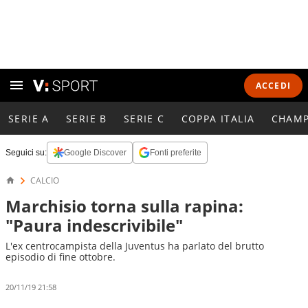
ACCEDI
SERIE A
SERIE B
SERIE C
COPPA ITALIA
CHAMP
Seguici su:
Google Discover
Fonti preferite
CALCIO
Marchisio torna sulla rapina:
"Paura indescrivibile"
L'ex centrocampista della Juventus ha parlato del brutto
episodio di fine ottobre.
20/11/19 21:58