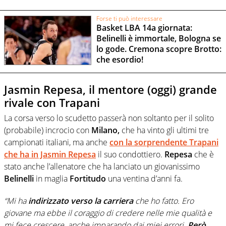
Forse ti può interessare
Basket LBA 14a giornata:
Belinelli è immortale, Bologna se
lo gode. Cremona scopre Brotto:
che esordio!
Jasmin Repesa, il mentore (oggi) grande
rivale con Trapani
La corsa verso lo scudetto passerà non soltanto per il solito
(probabile) incrocio con
Milano,
che ha vinto gli ultimi tre
campionati italiani, ma anche
con la sorprendente Trapani
che ha in Jasmin Repesa
il suo condottiero.
Repesa
che è
stato anche l’allenatore che ha lanciato un giovanissimo
Belinelli
in maglia
Fortitudo
una ventina d’anni fa.
“Mi ha
indirizzato verso la carriera
che ho fatto. Ero
giovane ma ebbe il coraggio di credere nelle mie qualità e
mi fece crescere, anche imparando dai miei errori.
Però