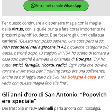
Entra nel canale WhatsApp
Per questo continuare a dispensare magie con la maglia
della
Virtus,
con la quale punta a fare corsa importante nei
prossimi play-off scudetto. E se fossero gli ultimi della sua
carriera?
“Questo non posso saperlo. Una cosa però la so:
non scenderei mai a giocare in A2
o qualche categoria più
bassa, perché dopo 13 stagioni in NBA ho scelto di tornare a
casa solo perché è arrivata la chiamata di
Bologna.
Qui ho
tutto:
amici, famiglia, ricordi, radici.
Ogni volta che dovevo
tornare in America per il training camp era una sofferenza,
anche se poi laggiù stavo da Dio.
Ma Bologna è casa
, e mi
vedo con questa maglia fino alla fine”.
Gli anni d’oro di San Antonio: “Popovich
era speciale”
Dei trascorsi in NBA
Belinelli
parla ancora con nostalgia,