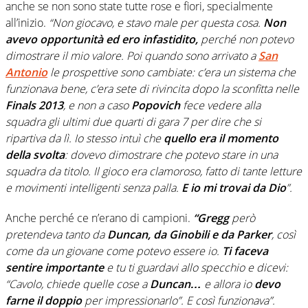
anche se non sono state tutte rose e fiori, specialmente
all’inizio.
“Non giocavo, e stavo male per questa cosa.
Non
avevo opportunità ed ero infastidito,
perché non potevo
dimostrare il mio valore. Poi quando sono arrivato a
San
Antonio
le prospettive sono cambiate: c’era un sistema che
funzionava bene, c’era sete di rivincita dopo la sconfitta nelle
Finals 2013
, e non a caso
Popovich
fece vedere alla
squadra gli ultimi due quarti di gara 7 per dire che si
ripartiva da lì. Io stesso intuì che
quello era il momento
della svolta
: dovevo dimostrare che potevo stare in una
squadra da titolo. Il gioco era clamoroso, fatto di tante letture
e movimenti intelligenti senza palla.
E io mi trovai da Dio
”.
Anche perché ce n’erano di campioni.
“Gregg
però
pretendeva tanto da
Duncan, da Ginobili e da Parker
, così
come da un giovane come potevo essere io.
Ti faceva
sentire importante
e tu ti guardavi allo specchio e dicevi:
“Cavolo, chiede quelle cose a
Duncan…
e allora io
devo
farne il doppio
per impressionarlo”. E così funzionava”.