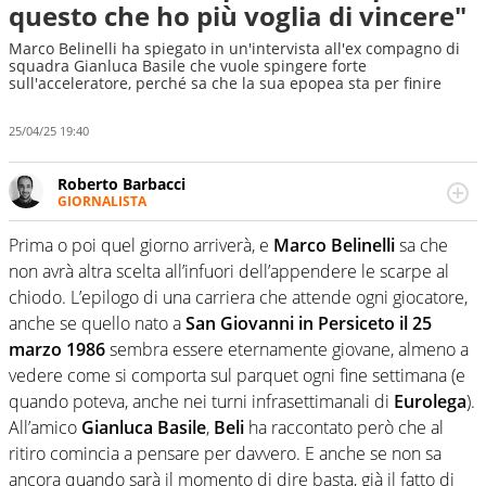
questo che ho più voglia di vincere"
Marco Belinelli ha spiegato in un'intervista all'ex compagno di
squadra Gianluca Basile che vuole spingere forte
sull'acceleratore, perché sa che la sua epopea sta per finire
25/04/25 19:40
Roberto Barbacci
GIORNALISTA
Giornalista (pubblicista) sportivo a tutto campo, è il
tuttologo di Virgilio Sport. Provate a chiedergli di boxe, di
Prima o poi quel giorno arriverà, e
Marco Belinelli
sa che
scherma, di volley o di curling: ve ne farà innamorare
non avrà altra scelta all’infuori dell’appendere le scarpe al
chiodo. L’epilogo di una carriera che attende ogni giocatore,
anche se quello nato a
San Giovanni in Persiceto il 25
marzo 1986
sembra essere eternamente giovane, almeno a
vedere come si comporta sul parquet ogni fine settimana (e
quando poteva, anche nei turni infrasettimanali di
Eurolega
).
All’amico
Gianluca Basile
,
Beli
ha raccontato però che al
ritiro comincia a pensare per davvero. E anche se non sa
ancora quando sarà il momento di dire basta, già il fatto di