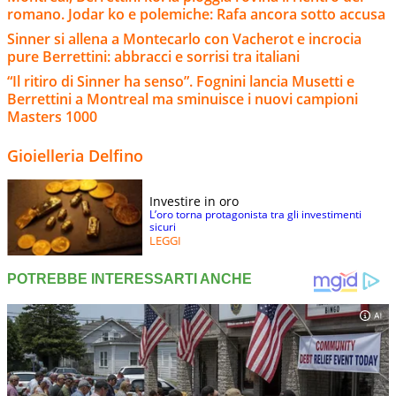
romano. Jodar ko e polemiche: Rafa ancora sotto accusa
Sinner si allena a Montecarlo con Vacherot e incrocia
pure Berrettini: abbracci e sorrisi tra italiani
“Il ritiro di Sinner ha senso”. Fognini lancia Musetti e
Berrettini a Montreal ma sminuisce i nuovi campioni
Masters 1000
Gioielleria Delfino
Investire in oro
L’oro torna protagonista tra gli investimenti
sicuri
LEGGI