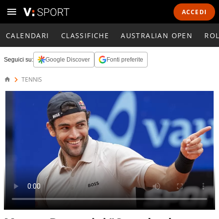
ACCEDI
CALENDARI
CLASSIFICHE
AUSTRALIAN OPEN
RO
Seguici su:
Google Discover
Fonti preferite
TENNIS