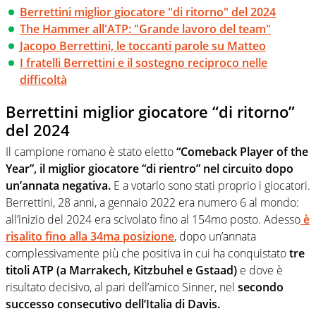
Berrettini miglior giocatore "di ritorno" del 2024
The Hammer all'ATP: "Grande lavoro del team"
Jacopo Berrettini, le toccanti parole su Matteo
I fratelli Berrettini e il sostegno reciproco nelle
difficoltà
Berrettini miglior giocatore “di ritorno”
del 2024
Il campione romano è stato eletto
“Comeback Player of the
Year”, il miglior giocatore “di rientro” nel circuito dopo
un’annata negativa.
E a votarlo sono stati proprio i giocatori.
Berrettini, 28 anni, a gennaio 2022 era numero 6 al mondo:
all’inizio del 2024 era scivolato fino al 154mo posto. Adesso
è
risalito fino alla 34ma posizione
, dopo un’annata
complessivamente più che positiva in cui ha conquistato
tre
titoli ATP (a Marrakech, Kitzbuhel e Gstaad)
e dove è
risultato decisivo, al pari dell’amico Sinner, nel
secondo
successo consecutivo dell’Italia di Davis.