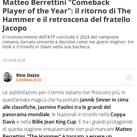
Matteo Berrettini "Comeback
Player of the Year": il ritorno di The
Hammer e il retroscena del fratello
Jacopo
Il riconoscimento dell'ATP conclude il 2024 del campione
romano, tornato vincente e decisivo come nei giorni migliori: tre
titoli e il trionfo in Davis nella sua bacheca.
12/12/24 22:29
Rino Dazzo
GIORNALISTA
Se mai ci fosse modo di traslare il glossario del calcio in
una nicchia di esperti, lui ne farebbe parte. Non si perde
Le soddisfazioni per il tennis italiano non finiscono più, in
una svista arbitrale né gli umori social del mondo delle
quest’annata magica che ha portato
Jannik Sinner in cima
curve
alle classifiche, Jasmine Paolini tra le grandi del
panorama mondiale
, le Nazionali in trionfo nella
Coppa
Davis
e nella
Billie Jean King Cup
. E tra i grandi protagonisti
di questa stagione entusiasmante non può mancare
Matteo
Berrettini. “The Hammer” è tornato a essere un