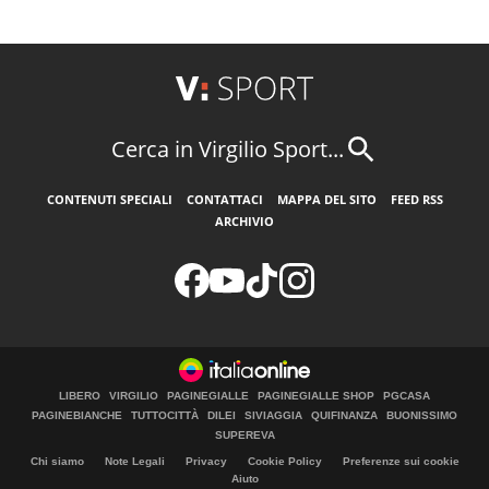
Cerca in Virgilio Sport...
CONTENUTI SPECIALI
CONTATTACI
MAPPA DEL SITO
FEED RSS
ARCHIVIO
LIBERO
VIRGILIO
PAGINEGIALLE
PAGINEGIALLE SHOP
PGCASA
PAGINEBIANCHE
TUTTOCITTÀ
DILEI
SIVIAGGIA
QUIFINANZA
BUONISSIMO
SUPEREVA
Chi siamo
Note Legali
Privacy
Cookie Policy
Preferenze sui cookie
Aiuto