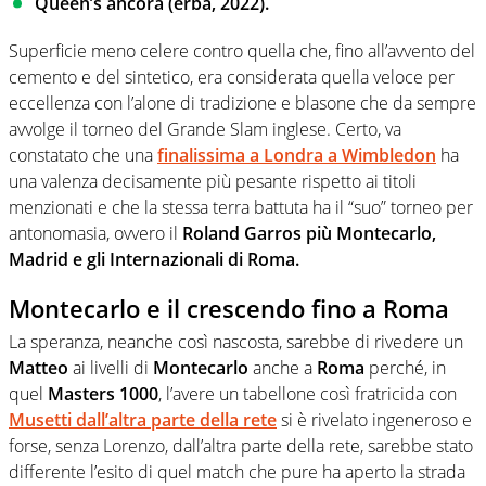
Queen’s ancora (erba, 2022).
Superficie meno celere contro quella che, fino all’avvento del
cemento e del sintetico, era considerata quella veloce per
eccellenza con l’alone di tradizione e blasone che da sempre
avvolge il torneo del Grande Slam inglese. Certo, va
constatato che una
finalissima a
Londra
a
Wimbledon
ha
una valenza decisamente più pesante rispetto ai titoli
menzionati e che la stessa terra battuta ha il “suo” torneo per
antonomasia, ovvero il
Roland Garros più Montecarlo,
Madrid e gli Internazionali di Roma.
Montecarlo e il crescendo fino a Roma
La speranza, neanche così nascosta, sarebbe di rivedere un
Matteo
ai livelli di
Montecarlo
anche a
Roma
perché, in
quel
Masters 1000
, l’avere un tabellone così fratricida con
Musetti
dall’altra parte della rete
si è rivelato ingeneroso e
forse, senza Lorenzo, dall’altra parte della rete, sarebbe stato
differente l’esito di quel match che pure ha aperto la strada