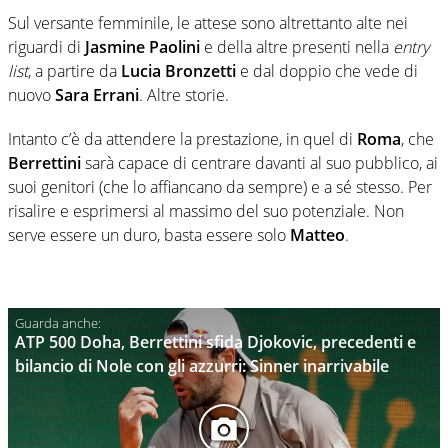
Sul versante femminile, le attese sono altrettanto alte nei
riguardi di
Jasmine Paolini
e della altre presenti nella
entry
list
, a partire da
Lucia Bronzetti
e dal doppio che vede di
nuovo
Sara Errani
. Altre storie.
Intanto c’è da attendere la prestazione, in quel di
Roma
, che
Berrettini
sarà capace di centrare davanti al suo pubblico, ai
suoi genitori (che lo affiancano da sempre) e a sé stesso. Per
risalire e esprimersi al massimo del suo potenziale. Non
serve essere un duro, basta essere solo
Matteo
.
ATP 500 Doha, Berrettini sfida Djokovic, precedenti e
bilancio di Nole con gli azzurri: Sinner inarrivabile