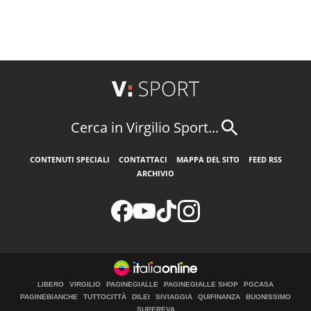
Cerca in Virgilio Sport...
CONTENUTI SPECIALI
CONTATTACI
MAPPA DEL SITO
FEED RSS
ARCHIVIO
LIBERO
VIRGILIO
PAGINEGIALLE
PAGINEGIALLE SHOP
PGCASA
PAGINEBIANCHE
TUTTOCITTÀ
DILEI
SIVIAGGIA
QUIFINANZA
BUONISSIMO
SUPEREVA