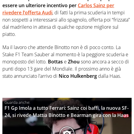
essere un ulteriore incentivo per
Carlos Sainz per
rivedere l’offerta Audi
, di fatti la prima scuderia in tempi
non sospetti a interessarsi allo spagnolo, offerta poi “frizzata”
dal madrileno in attesa di qualche opzione migliore sul
piatto.
Ma il lavoro che attende Binotto non è di poco conto. La
Stake F1 Team Sauber al momento è la peggiore scuderia e
monoposto del lotto.
Bottas
e
Zhou
sono ancora a secco di
punti dopo 13 gare del Mondiale. Il prossimo anno è già
stato annunciato l’arrivo di
Nico Hulkenberg
dalla Haas.
F1 Gp Imola a tutto Ferrari: Sainz coi baffi, la nuova SF-
24, si rivede Mattia Binotto e Bearman gira con la Haas