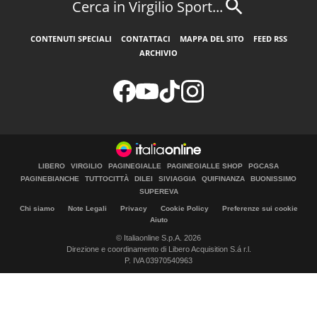
Cerca in Virgilio Sport...
CONTENUTI SPECIALI
CONTATTACI
MAPPA DEL SITO
FEED RSS
ARCHIVIO
LIBERO
VIRGILIO
PAGINEGIALLE
PAGINEGIALLE SHOP
PGCASA
PAGINEBIANCHE
TUTTOCITTÀ
DILEI
SIVIAGGIA
QUIFINANZA
BUONISSIMO
SUPEREVA
Chi siamo
Note Legali
Privacy
Cookie Policy
Preferenze sui cookie
Aiuto
© Italiaonline S.p.A. 2026
Direzione e coordinamento di Libero Acquisition S.á r.l.
P. IVA 03970540963