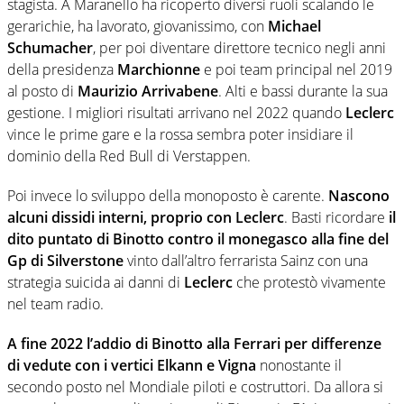
stagista. A Maranello ha ricoperto diversi ruoli scalando le
gerarichie, ha lavorato, giovanissimo, con
Michael
Schumacher
, per poi diventare direttore tecnico negli anni
della presidenza
Marchionne
e poi team principal nel 2019
al posto di
Maurizio Arrivabene
. Alti e bassi durante la sua
gestione. I migliori risultati arrivano nel 2022 quando
Leclerc
vince le prime gare e la rossa sembra poter insidiare il
dominio della Red Bull di Verstappen.
Poi invece lo sviluppo della monoposto è carente.
Nascono
alcuni dissidi interni, proprio con Leclerc
. Basti ricordare
il
dito puntato di Binotto contro il monegasco alla fine del
Gp di Silverstone
vinto dall’altro ferrarista Sainz con una
strategia suicida ai danni di
Leclerc
che protestò vivamente
nel team radio.
A fine 2022 l’addio di Binotto alla Ferrari per differenze
di vedute con i vertici Elkann e Vigna
nonostante il
secondo posto nel Mondiale piloti e costruttori. Da allora si