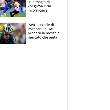
0: la magia di
Zhegrova è da
incorniciare.
Spalletti suona il
Blues e tiene,
ancora, la porta
“Seixas erede di
inviolata
Pogacar”, la UAE
prepara la mossa di
mercato che agita la
Francia. Ciccone,
che beffa alla Vuelta
a Burgos