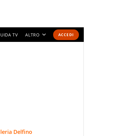
UIDA TV
ALTRO
ACCEDI
CALENDARI E CLASSIFICHE
ALTRI SPORT
MONDIALI 2026
OLIMPIADI
GOSSIP
LIFESTYLE
lleria Delfino