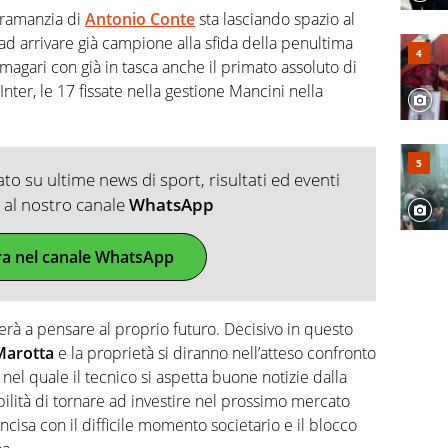
aramanzia di
Antonio Conte
sta lasciando spazio al
 ad arrivare già campione alla sfida della penultima
 magari con già in tasca anche il primato assoluto di
’Inter, le 17 fissate nella gestione Mancini nella
o su ultime news di sport, risultati ed eventi
ti al nostro canale
WhatsApp
ra nel canale WhatsApp
ierà a pensare al proprio futuro. Decisivo in questo
Marotta
e la proprietà si diranno nell’atteso confronto
nel quale il tecnico si aspetta buone notizie dalla
bilità di tornare ad investire nel prossimo mercato
ncisa con il difficile momento societario e il blocco