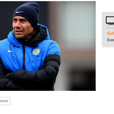
GUI
Even
eferite