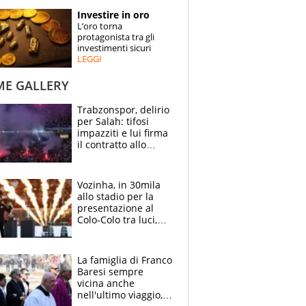
STORIE
Investire in oro
L’oro torna
SPECIALI
protagonista tra gli
investimenti sicuri
LEGGI
ESPERTI
ME GALLERY
CONTATTI
Trabzonspor, delirio
per Salah: tifosi
impazziti e lui firma
il contratto allo
stadio
Vozinha, in 30mila
allo stadio per la
presentazione al
Colo-Colo tra luci,
spettacolo, elicotteri
e paracadutisti
La famiglia di Franco
Baresi sempre
vicina anche
nell'ultimo viaggio,