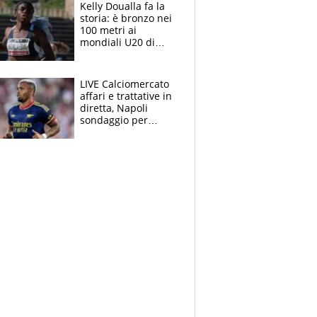
Kelly Doualla fa la
storia: è bronzo nei
100 metri ai
mondiali U20 di
Eugene. "Ho
spazzato via l'ansia
con una gran finale"
LIVE Calciomercato
affari e trattative in
diretta, Napoli
sondaggio per
Gabriel Jesus. Juve-
dilemma portiere, si
accende l'Atalanta