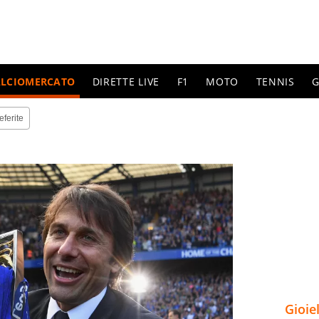
ALCIOMERCATO
DIRETTE LIVE
F1
MOTO
TENNIS
G
eferite
Gioie