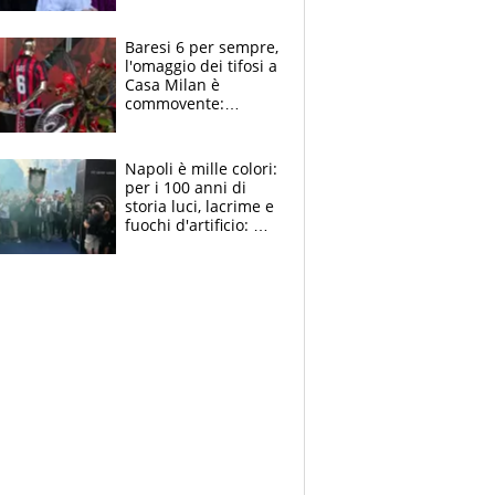
la moglie Maura, i
figli e i suoi cari
circondati
Baresi 6 per sempre,
dall'affetto dei tifosi
l'omaggio dei tifosi a
Casa Milan è
commovente:
maglie, bandiere,
sciarpe, lacrime e
bigliettini
Napoli è mille colori:
per i 100 anni di
storia luci, lacrime e
fuochi d'artificio: De
Laurentiis salta al
coro anti-Juve