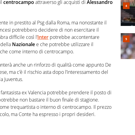
il
centrocampo
attraverso gli acquisti di
Alessandro
nte in prestito al Psg dalla Roma, ma nonostante il
ancesi potrebbero decidere di non esercitare il
ra difficile così l’
Inter
potrebbe accontentare
 della
Nazionale
e che potrebbe utilizzare il
che come interno di centrocampo.
 punterà anche un rinforzo di qualità come appunto De
ese, ma c’è il rischio asta dopo l’interessamento del
la Juventus.
il fantasista ex Valencia potrebbe prendere il posto di
potrebbe non bastare il buon finale di stagione.
 come trequartista o interno di centrocampo. Il prezzo
acolo, ma Conte ha espresso i propri desideri.