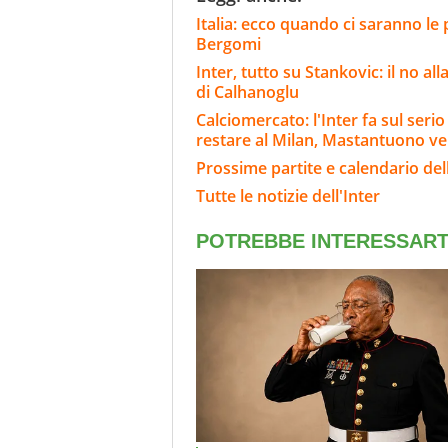
Italia: ecco quando ci saranno le
Bergomi
Inter, tutto su Stankovic: il no al
di Calhanoglu
Calciomercato: l'Inter fa sul ser
restare al Milan, Mastantuono ve
Prossime partite e calendario dell
Tutte le notizie dell'Inter