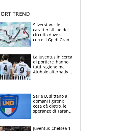
ORT TREND
Silverstone, le
caratteristiche del
circuito dove si
corre il Gp di Gran
Bretagna del
Motomondiale
La Juventus in cerca
di portiere, hanno
tutti ragione ma
Atubolo alternativa
a Vicario non regge
e la soluzione
rimane Milinkovic-
Savic
Serie D, slittano a
domani i gironi:
cosa c’è dietro, le
speranze di Taranto
e Messina, chi può
essere ripescato
Juventus-Chelsea 1-