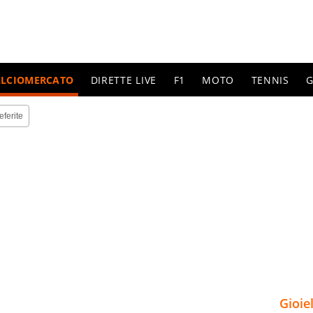
ALCIOMERCATO
DIRETTE LIVE
F1
MOTO
TENNIS
G
eferite
Gioie