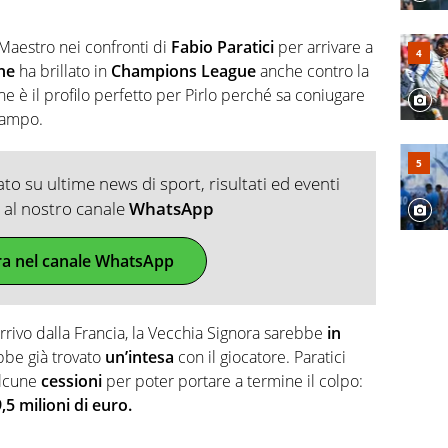
l Maestro nei confronti di
Fabio Paratici
per arrivare a
ne
ha brillato in
Champions League
anche contro la
rine è il profilo perfetto per Pirlo perché sa coniugare
 campo.
o su ultime news di sport, risultati ed eventi
ti al nostro canale
WhatsApp
ra nel canale WhatsApp
rrivo dalla Francia, la Vecchia Signora sarebbe
in
ebbe già trovato
un’intesa
con il giocatore. Paratici
alcune
cessioni
per poter portare a termine il colpo:
,5 milioni di euro.