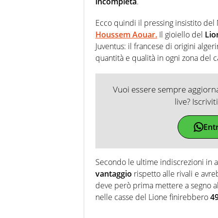
incompleta
.
Ecco quindi il pressing insistito de
Houssem Aouar.
Il gioiello del
Lio
Juventus: il francese di origini alge
quantità e qualità in ogni zona del
Vuoi essere sempre aggiornat
live? Iscrivi
Ent
Secondo le ultime indiscrezioni in a
vantaggio
rispetto alle rivali e avr
deve però prima mettere a segno 
nelle casse del Lione finirebbero
49