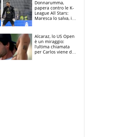
Brignone
Donnarumma,
papera contro le K-
League All Stars:
Maresca lo salva, i
tifosi del City lo
attaccano
Alcaraz, lo US Open
è un miraggio:
l’ultima chiamata
per Carlos viene da
New York e
potrebbe
coinvolgere Serena
Williams