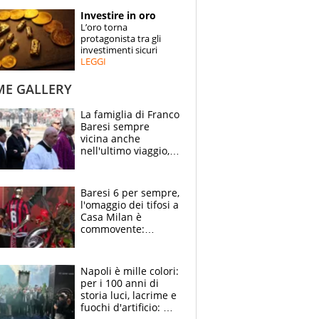
STORIE
Investire in oro
L’oro torna
SPECIALI
protagonista tra gli
investimenti sicuri
LEGGI
ESPERTI
ME GALLERY
CONTATTI
La famiglia di Franco
Baresi sempre
vicina anche
nell'ultimo viaggio,
la moglie Maura, i
figli e i suoi cari
circondati
Baresi 6 per sempre,
dall'affetto dei tifosi
l'omaggio dei tifosi a
Casa Milan è
commovente:
maglie, bandiere,
sciarpe, lacrime e
bigliettini
Napoli è mille colori:
per i 100 anni di
storia luci, lacrime e
fuochi d'artificio: De