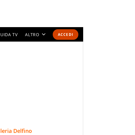
UIDA TV
ALTRO
ACCEDI
CALENDARI E CLASSIFICHE
ALTRI SPORT
MONDIALI 2026
OLIMPIADI
GOSSIP
LIFESTYLE
lleria Delfino