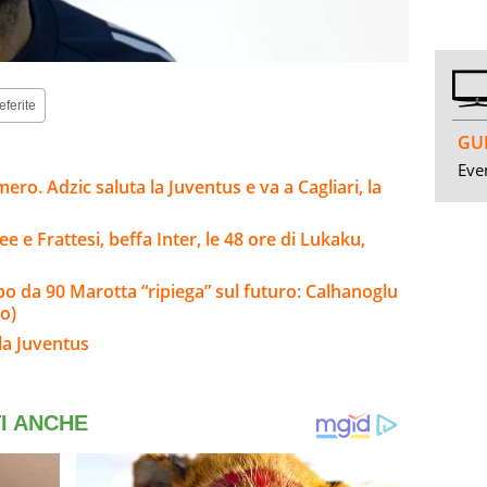
eferite
GUI
Even
ro. Adzic saluta la Juventus e va a Cagliari, la
e e Frattesi, beffa Inter, le 48 ore di Lukaku,
olpo da 90 Marotta “ripiega” sul futuro: Calhanoglu
o)
la Juventus