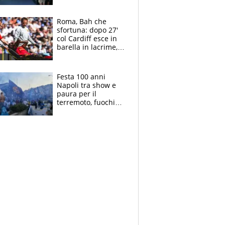
Laurentiis salta al
coro anti-Juve
Roma, Bah che
sfortuna: dopo 27'
col Cardiff esce in
barella in lacrime,
Dybala rigore da
schiaffi, i giallorossi
prendono 3 gol in
Festa 100 anni
45'
Napoli tra show e
paura per il
terremoto, fuochi
d'artificio e
polemiche: andava
fermato