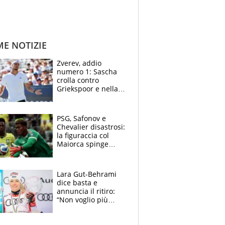
ME NOTIZIE
Zverev, addio
numero 1: Sascha
crolla contro
Griekspoor e nella
sfida a due con
Sinner si conferma
terzo. Quanti malori
PSG, Safonov e
a Montreal
Chevalier disastrosi:
la figuraccia col
Maiorca spinge
Suzuki da Luis
Enrique, Juve a
rischio beffa
Lara Gut-Behrami
dice basta e
annuncia il ritiro:
“Non voglio più
gareggiare”. Visita
decisiva per