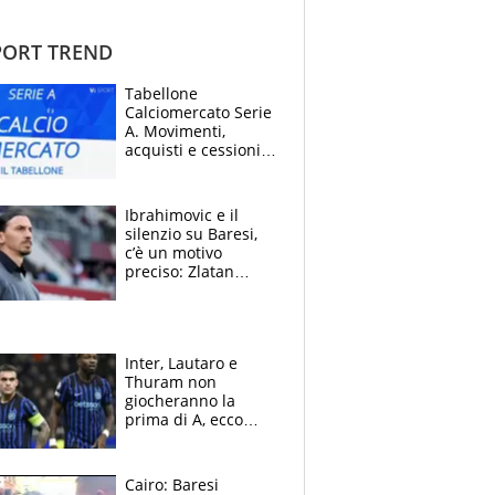
ORT TREND
Tabellone
Calciomercato Serie
A. Movimenti,
acquisti e cessioni:
estate 2026-27
Ibrahimovic e il
silenzio su Baresi,
c’è un motivo
preciso: Zlatan
segnato dalla
tragedia del fratello
e dalla morte di
Raiola
Inter, Lautaro e
Thuram non
giocheranno la
prima di A, ecco
perchè. Tutto sulle
spalle di Pio
Esposito ma la
Cairo: Baresi
garanzia è Stankovic