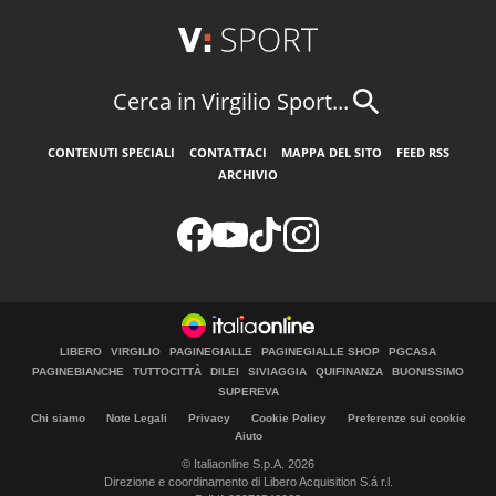
Cerca in Virgilio Sport...
CONTENUTI SPECIALI
CONTATTACI
MAPPA DEL SITO
FEED RSS
ARCHIVIO
LIBERO
VIRGILIO
PAGINEGIALLE
PAGINEGIALLE SHOP
PGCASA
PAGINEBIANCHE
TUTTOCITTÀ
DILEI
SIVIAGGIA
QUIFINANZA
BUONISSIMO
SUPEREVA
Chi siamo
Note Legali
Privacy
Cookie Policy
Preferenze sui cookie
Aiuto
© Italiaonline S.p.A. 2026
Direzione e coordinamento di Libero Acquisition S.á r.l.