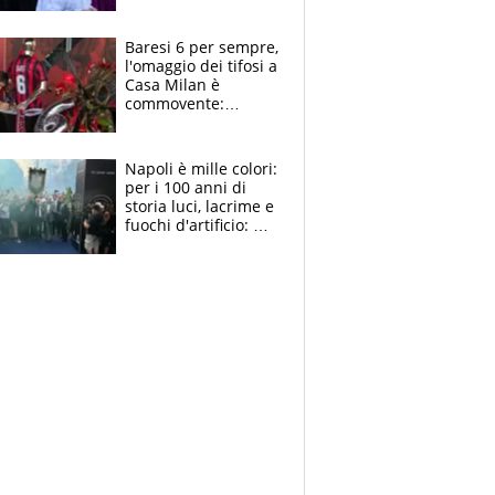
la moglie Maura, i
figli e i suoi cari
circondati
Baresi 6 per sempre,
dall'affetto dei tifosi
l'omaggio dei tifosi a
Casa Milan è
commovente:
maglie, bandiere,
sciarpe, lacrime e
bigliettini
Napoli è mille colori:
per i 100 anni di
storia luci, lacrime e
fuochi d'artificio: De
Laurentiis salta al
coro anti-Juve