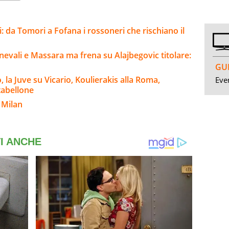
: da Tomori a Fofana i rossoneri che rischiano il
evali e Massara ma frena su Alajbegovic titolare:
GUI
la Juve su Vicario, Koulierakis alla Roma,
Even
 tabellone
 Milan