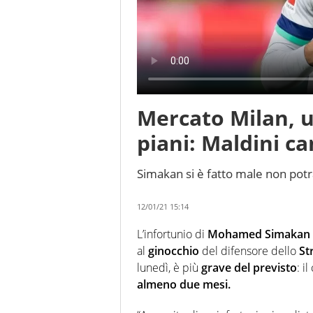
Mercato Milan, u
piani: Maldini c
Simakan si è fatto male non potr
12/01/21 15:14
L’infortunio di
Mohamed Simakan
al
ginocchio
del difensore dello
St
lunedì, è più
grave del previsto
: i
almeno due mesi.