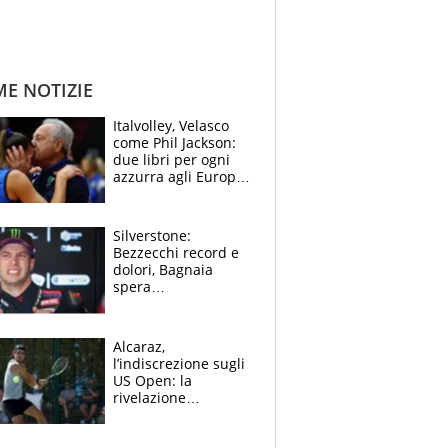
ME NOTIZIE
Italvolley, Velasco
come Phil Jackson:
due libri per ogni
azzurra agli Europei.
Quello per Sylla è
“geniale”
Silverstone:
Bezzecchi record e
dolori, Bagnaia
spera
nell'antidolorifico,
Marquez si tira fuori
e vota Aprilia
Alcaraz,
l’indiscrezione sugli
US Open: la
rivelazione
dell’amico
giornalista e il piano