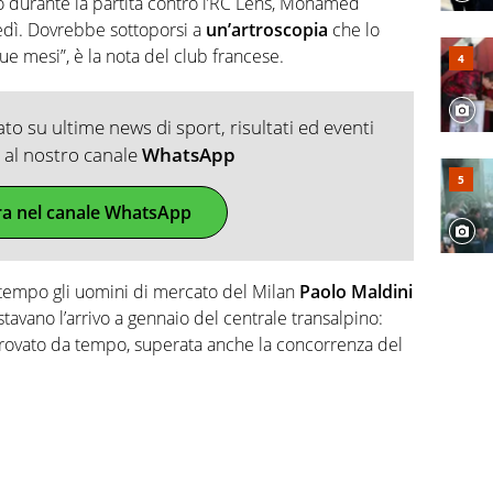
to durante la partita contro l’RC Lens, Mohamed
edì. Dovrebbe sottoporsi a
un’artroscopia
che lo
e mesi”, è la nota del club francese.
o su ultime news di sport, risultati ed eventi
ti al nostro canale
WhatsApp
ra nel canale WhatsApp
tempo gli uomini di mercato del Milan
Paolo Maldini
tavano l’arrivo a gennaio del centrale transalpino:
o trovato da tempo, superata anche la concorrenza del