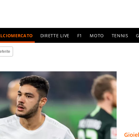
ALCIOMERCATO
DIRETTE LIVE
F1
MOTO
TENNIS
G
eferite
Gioie