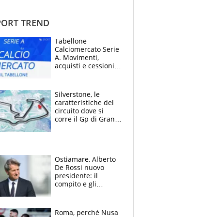
ORT TREND
Tabellone
Calciomercato Serie
A. Movimenti,
acquisti e cessioni:
estate 2026-27
Silverstone, le
caratteristiche del
circuito dove si
corre il Gp di Gran
Bretagna del
Motomondiale
Ostiamare, Alberto
De Rossi nuovo
presidente: il
compito e gli
obiettivi ricevuti dal
figlio Daniele
Roma, perché Nusa