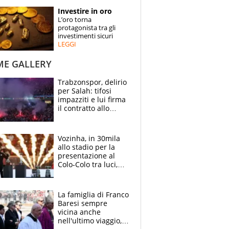
STORIE
Investire in oro
L’oro torna
SPECIALI
protagonista tra gli
investimenti sicuri
LEGGI
ESPERTI
ME GALLERY
CONTATTI
Trabzonspor, delirio
per Salah: tifosi
impazziti e lui firma
il contratto allo
stadio
Vozinha, in 30mila
allo stadio per la
presentazione al
Colo-Colo tra luci,
spettacolo, elicotteri
e paracadutisti
La famiglia di Franco
Baresi sempre
vicina anche
nell'ultimo viaggio,