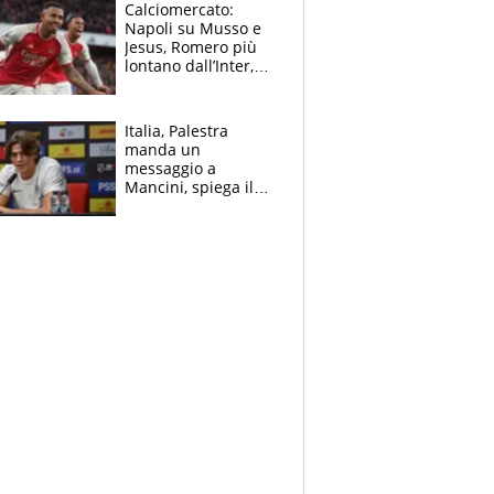
B. Rune verso la
Calciomercato:
rinuncia
Napoli su Musso e
Jesus, Romero più
lontano dall’Inter,
delirio Mastantuono,
Juve su Trubin. Il
tabellone
Italia, Palestra
manda un
messaggio a
Mancini, spiega il
motivo del no
all’Inter e lancia
l'alleanza con
Donnarumma