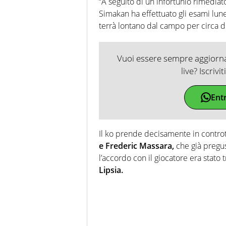
“A seguito di un infortunio rimedia
Simakan ha effettuato gli esami lun
terrà lontano dal campo per circa du
Vuoi essere sempre aggiornat
live? Iscrivi
Ent
Il ko prende decisamente in contro
e Frederic Massara,
che già pregus
l’accordo con il giocatore era stat
Lipsia.