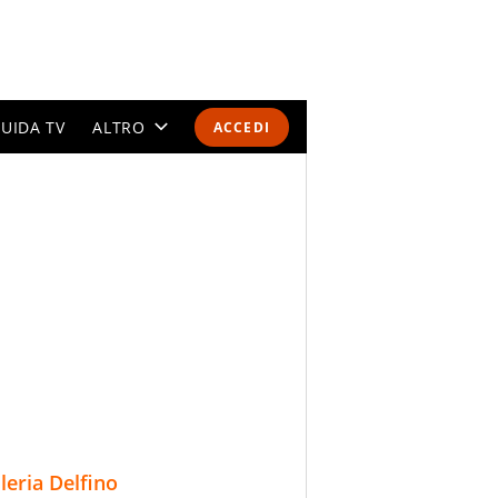
UIDA TV
ALTRO
ACCEDI
CALENDARI E CLASSIFICHE
ALTRI SPORT
MONDIALI 2026
OLIMPIADI
GOSSIP
LIFESTYLE
lleria Delfino