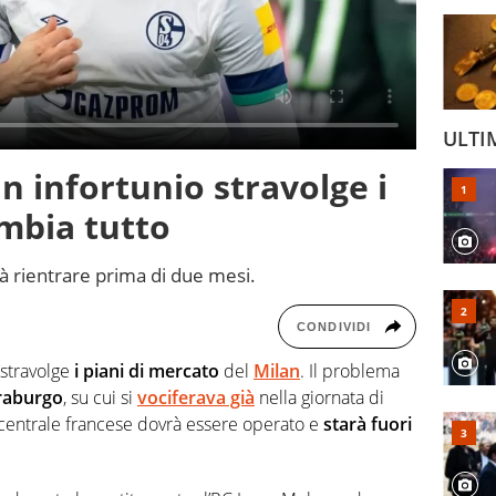
ULTI
n infortunio stravolge i
ambia tutto
à rientrare prima di due mesi.
CONDIVIDI
stravolge
i piani di mercato
del
Milan
. Il problema
raburgo
, su cui si
vociferava già
nella giornata di
l centrale francese dovrà essere operato e
starà fuori