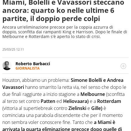
Miami, Bolelli e Vavassori steccano
ancora: quarto ko nelle ultime 6
partite, il doppio perde colpi
Ancora un'eliminazione precoce per la coppia azzurra di
doppio, sconfitta dai rampanti King e Harrison. Dopo le finale di
Melbourne e Rotterdam s'è aperto lo stato di crisi.
25/03/25 12:11
Roberto Barbacci
GIORNALISTA
Giornalista (pubblicista) sportivo a tutto campo, è il
tuttologo di Virgilio Sport. Provate a chiedergli di boxe, di
Houston, abbiamo un problema:
Simone Bolelli e Andrea
scherma, di volley o di curling: ve ne farà innamorare
Vavassori
hanno smarrito la retta via, nel senso che dopo le
due finali raggiunte a inizio stagione a
Melbourne
(sconfitta
al terzo set contro
Patten
ed
Heliovaara)
e a
Rotterdam
(vittoria al supertiebreak contro
Zielinski
e
Gille)
è
cominciata una parabola discendente che per il momento
non sembra voler conoscere fine. Tanto che
a Miami è
arrivata la quarta eliminazione precoce dopo quelle di