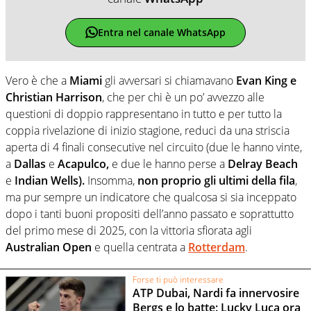
Entra nel canale WhatsApp
Vero è che a
Miami
gli avversari si chiamavano
Evan King e
Christian Harrison
, che per chi è un po’ avvezzo alle
questioni di doppio rappresentano in tutto e per tutto la
coppia rivelazione di inizio stagione, reduci da una striscia
aperta di 4 finali consecutive nel circuito (due le hanno vinte,
a
Dallas
e
Acapulco,
e due le hanno perse a
Delray Beach
e
Indian Wells).
Insomma,
non proprio gli ultimi della fila
,
ma pur sempre un indicatore che qualcosa si sia inceppato
dopo i tanti buoni propositi dell’anno passato e soprattutto
del primo mese di 2025, con la vittoria sfiorata agli
Australian Open
e quella centrata a
Rotterdam
.
Forse ti può interessare
ATP Dubai, Nardi fa innervosire
Bergs e lo batte: Lucky Luca ora