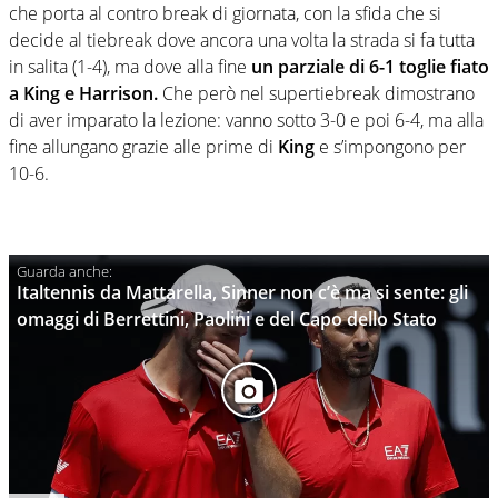
che porta al contro break di giornata, con la sfida che si
decide al tiebreak dove ancora una volta la strada si fa tutta
in salita (1-4), ma dove alla fine
un parziale di 6-1 toglie fiato
a King e Harrison.
Che però nel supertiebreak dimostrano
di aver imparato la lezione: vanno sotto 3-0 e poi 6-4, ma alla
fine allungano grazie alle prime di
King
e s’impongono per
10-6.
Italtennis da Mattarella, Sinner non c’è ma si sente: gli
omaggi di Berrettini, Paolini e del Capo dello Stato