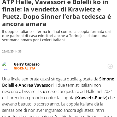
ATP Halle, Vavassori e Bolelli ko in
finale: la vendetta di Krawietz e
Puetz. Dopo Sinner l’erba tedesca è
ancora amara
Il doppio italiano si ferma in final contro la coppia formata dai
due padroni di casa (vincitori anche a Torino): si chiude una
settimana amara per i colori italiani
22/06/25 14:38
Gerry Capasso
GIORNALISTA
Per lui gli sport americani non hanno segreti: basket,
football, baseball e la capacità innata di trovare la notizia
Una finale sembrata quasi stregata quella giocata da
Simone
dove altri non vedono granché
Bolelli e Andrea Vavassori
. I due tennisti italiani non
riescono a bissare il successo conquistato ad Halle nel 2024
e si prendono proprio contro la coppia (
Krawietz-Puetz
) che
avevano battuto lo scorso anno. La coppia italiana dà la
sensazione di non aver ingranato ancora agli stessi ritmi
rispetto alla scorsa stagione. Si chiude una settimana amara