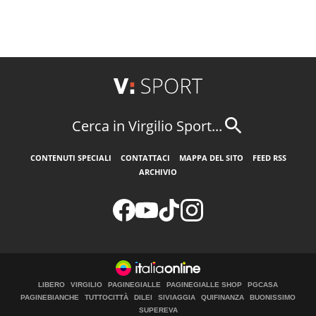
Cerca in Virgilio Sport...
CONTENUTI SPECIALI
CONTATTACI
MAPPA DEL SITO
FEED RSS
ARCHIVIO
LIBERO
VIRGILIO
PAGINEGIALLE
PAGINEGIALLE SHOP
PGCASA
PAGINEBIANCHE
TUTTOCITTÀ
DILEI
SIVIAGGIA
QUIFINANZA
BUONISSIMO
SUPEREVA