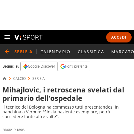
ACCEDI
SERIE A
CALENDARIO
CLASSIFICA
MARCATO
Seguici su:
Google Discover
Fonti preferite
CALCIO
SERIE A
Mihajlovic, i retroscena svelati dal
primario dell'ospedale
Il tecnico del Bologna ha commosso tutti presentandosi in
panchina a Verona: "Sinsia paziente esemplare, potrà
succedere tante altre volte".
26/08/19 18:05