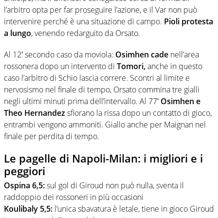
l’arbitro opta per far proseguire l’azione, e il Var non può
intervenire perché è una situazione di campo.
Pioli protesta
a lungo
, venendo redarguito da Orsato.
Al 12′ secondo caso da moviola:
Osimhen cade
nell’area
rossonera dopo un intervento di
Tomori,
anche in questo
caso l’arbitro di Schio lascia correre. Scontri al limite e
nervosismo nel finale di tempo, Orsato commina tre gialli
negli ultimi minuti prima dell’intervallo. Al 77′
Osimhen e
Theo Hernandez
sfiorano la rissa dopo un contatto di gioco,
entrambi vengono ammoniti. Giallo anche per Maignan nel
finale per perdita di tempo.
Le pagelle di Napoli-Milan: i migliori e i
peggiori
Ospina 6,5:
sul gol di Giroud non può nulla, sventa il
raddoppio dei rossoneri in più occasioni
Koulibaly 5,5:
l’unica sbavatura è letale, tiene in gioco Giroud