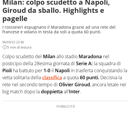
Milan: colpo scudetto a Napoli,
Giroud da sballo. Highlights e
pagelle
I rossoneri espugnano il Maradona grazie ad una rete del
francese e volano in testa da soli a quota 60 punti.
06/03/22 22:46
5 min di lettura
Colpo scudetto del
Milan
allo stadio
Maradona
nel
posticipo della 28esima giornata di
Serie A:
la squadra di
Pioli
ha battuto per
1-0
il
Napoli
in trasferta conquistando la
vetta solitaria della
classifica
a quota
60 punti.
Decisiva la
rete nel secondo tempo di
Olivier Giroud
, ancora letale nei
big match dopo la
doppietta
all’
Inter
.