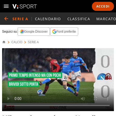
ACCEDI
SERIE A
CALENDARIO
CLASSIFICA
MARCATO
Seguici su:
Google Discover
Fonti preferite
CALCIO
SERIE A