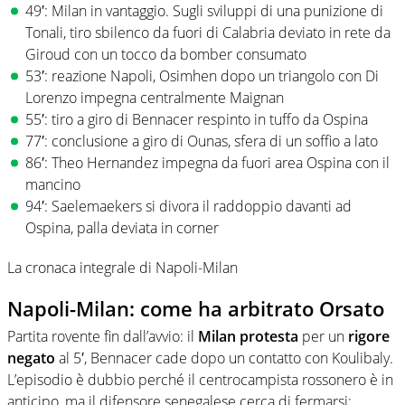
49′: Milan in vantaggio. Sugli sviluppi di una punizione di
Tonali, tiro sbilenco da fuori di Calabria deviato in rete da
Giroud con un tocco da bomber consumato
53′: reazione Napoli, Osimhen dopo un triangolo con Di
Lorenzo impegna centralmente Maignan
55′: tiro a giro di Bennacer respinto in tuffo da Ospina
77′: conclusione a giro di Ounas, sfera di un soffio a lato
86′: Theo Hernandez impegna da fuori area Ospina con il
mancino
94′: Saelemaekers si divora il raddoppio davanti ad
Ospina, palla deviata in corner
La cronaca integrale di Napoli-Milan
Napoli-Milan: come ha arbitrato Orsato
Partita rovente fin dall’avvio: il
Milan protesta
per un
rigore
negato
al 5′, Bennacer cade dopo un contatto con Koulibaly.
L’episodio è dubbio perché il centrocampista rossonero è in
anticipo, ma il difensore senegalese cerca di fermarsi: