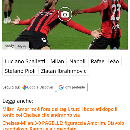
Getty Images
Luciano Spalletti
Milan
Napoli
Rafael Leão
Stefano Pioli
Zlatan Ibrahimovic
Seguici su:
Google Discover
Fonti preferite
Leggi anche:
Milan, Amorim: è l’ora dei tagli, tutti i bocciati dopo il
tonfo col Chelsea che andranno via
Chelsea-Milan 3-0 PAGELLE: figuraccia Amorim, Diavolo
scandaloso, Ramos già rimandato