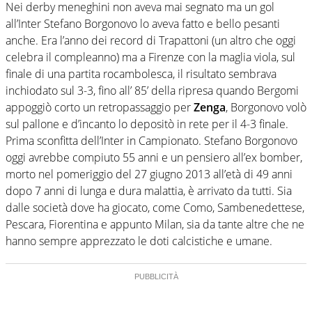
Nei derby meneghini non aveva mai segnato ma un gol
all’Inter Stefano Borgonovo lo aveva fatto e bello pesanti
anche. Era l’anno dei record di Trapattoni (un altro che oggi
celebra il compleanno) ma a Firenze con la maglia viola, sul
finale di una partita rocambolesca, il risultato sembrava
inchiodato sul 3-3, fino all’ 85’ della ripresa quando Bergomi
appoggiò corto un retropassaggio per
Zenga
, Borgonovo volò
sul pallone e d’incanto lo depositò in rete per il 4-3 finale.
Prima sconfitta dell’Inter in Campionato. Stefano Borgonovo
oggi avrebbe compiuto 55 anni e un pensiero all’ex bomber,
morto nel pomeriggio del 27 giugno 2013 all’età di 49 anni
dopo 7 anni di lunga e dura malattia, è arrivato da tutti. Sia
dalle società dove ha giocato, come Como, Sambenedettese,
Pescara, Fiorentina e appunto Milan, sia da tante altre che ne
hanno sempre apprezzato le doti calcistiche e umane.