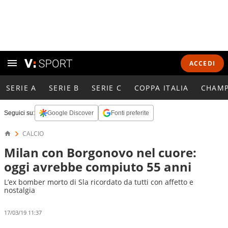
ACCEDI
SERIE A
SERIE B
SERIE C
COPPA ITALIA
CHAMP
Seguici su:
Google Discover
Fonti preferite
CALCIO
Milan con Borgonovo nel cuore:
oggi avrebbe compiuto 55 anni
L’ex bomber morto di Sla ricordato da tutti con affetto e
nostalgia
17/03/19 11:37