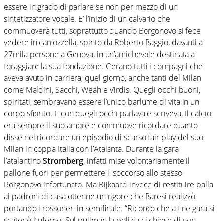
essere in grado di parlare se non per mezzo di un
sintetizzatore vocale. E’ l’inizio di un calvario che
commuoverà tutti, soprattutto quando Borgonovo si fece
vedere in carrozzella, spinto da Roberto Baggio, davanti a
27mila persone a Genova, in un’amichevole destinata a
foraggiare la sua fondazione. C’erano tutti i compagni che
aveva avuto in carriera, quel giorno, anche tanti del Milan
come Maldini, Sacchi, Weah e Virdis. Quegli occhi buoni,
spiritati, sembravano essere l’unico barlume di vita in un
corpo sfiorito. E con quegli occhi parlava e scriveva. Il calcio
era sempre il suo amore e commuove ricordare quanto
disse nel ricordare un episodio di scarso fair play del suo
Milan in coppa Italia con l’Atalanta. Durante la gara
l’atalantino
Stromberg
, infatti mise volontariamente il
pallone fuori per permettere il soccorso allo stesso
Borgonovo infortunato. Ma Rijkaard invece di restituire palla
ai padroni di casa ottenne un rigore che Baresi realizzò
portando i rossoneri in semifinale. “Ricordo che a fine gara si
scatenò l’inferno. Sul pullman la polizia ci chiese di non