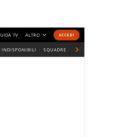
UIDA TV
ALTRO
ACCEDI
INDISPONIBILI
CALENDARI E CLASSIFICHE
SQUADRE
GIOCATORI SERIE A
ALTRI SPORT
MONDIALI 2026
OLIMPIADI
GOSSIP
LIFESTYLE