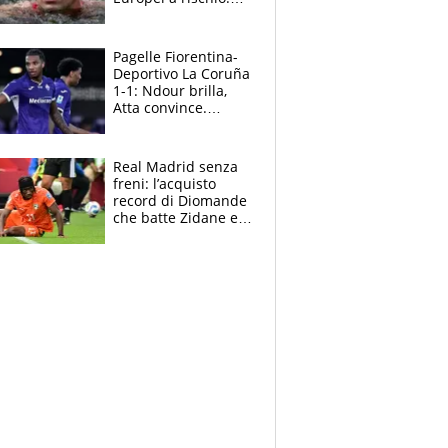
allenamenti fermi,
cosa succede
adesso
Pagelle Fiorentina-
Deportivo La Coruña
1-1: Ndour brilla,
Atta convince.
Pongracic rovina
tutto nel finale
Real Madrid senza
freni: l’acquisto
record di Diomande
che batte Zidane e
Ronaldo. Vinicius
rinnova: le cifre