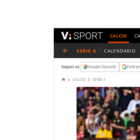
CALCIO
C
SERIE A
CALENDARIO
Seguici su:
Google Discover
Fonti pr
CALCIO
SERIE A