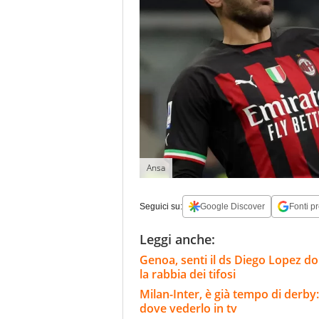
Ansa
Seguici su:
Google Discover
Fonti pr
Leggi anche:
Genoa, senti il ds Diego Lopez d
la rabbia dei tifosi
Milan-Inter, è già tempo di derby:
dove vederlo in tv