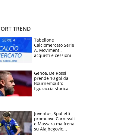
ORT TREND
Tabellone
Calciomercato Serie
A. Movimenti,
acquisti e cessioni:
estate 2026-27
Genoa, De Rossi
prende 10 gol dal
Bournemouth:
figuraccia storica ed
è allarme per il
mercato di Lopez
Juventus, Spalletti
promuove Carnevali
e Massara ma frena
su Alajbegovic
titolare: il punto