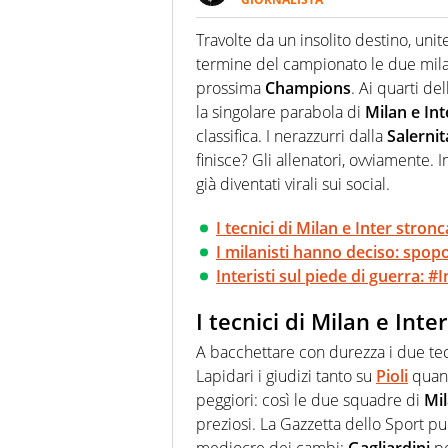
Se mai ci fosse modo di traslare
farebbe parte. Non si perde un
Travolte da un insolito destino, uni
curve
termine del campionato le due milan
prossima
Champions
. Ai quarti de
la singolare parabola di
Milan e Int
classifica. I nerazzurri dalla
Salerni
finisce? Gli allenatori, ovviamente. 
già diventati virali sui social.
I tecnici di Milan e Inter stronca
I milanisti hanno deciso: spopo
Interisti sul piede di guerra: #
I tecnici di Milan e Inter
A bacchettare con durezza i due tecni
Lapidari i giudizi tanto su
Pioli
quan
peggiori: così le due squadre di
Mi
preziosi. La Gazzetta dello Sport pu
mediocre dei cambi:
Gagliardini
p