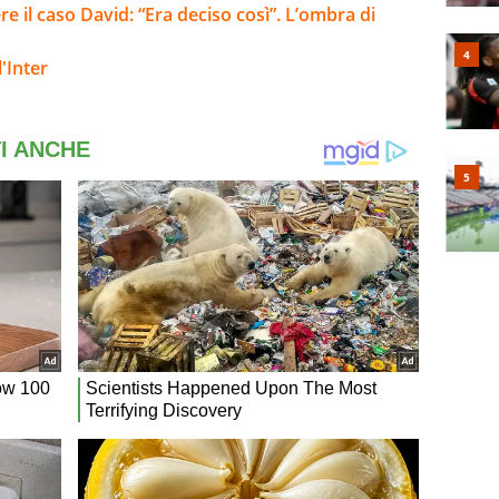
re il caso David: “Era deciso così”. L’ombra di
'Inter