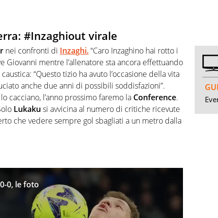
erra: #Inzaghiout virale
r
nei confronti di
Inzaghi
.
“Caro Inzaghino hai rotto i
ive Giovanni mentre l’allenatore sta ancora effettuando
 caustica: “Questo tizio ha avuto l’occasione della vita
uciato anche due anni di possibili soddisfazioni”.
GUI
lo cacciano, l’anno prossimo faremo la
Conference
.
Even
Solo
Lukaku
si avvicina al numero di critiche ricevute
erto che vedere sempre gol sbagliati a un metro dalla
-0, le foto