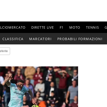
ALCIOMERCATO
DIRETTE LIVE
F1
MOTO
TENNIS
G
CLASSIFICA
MARCATORI
PROBABILI FORMAZIONI
eferite