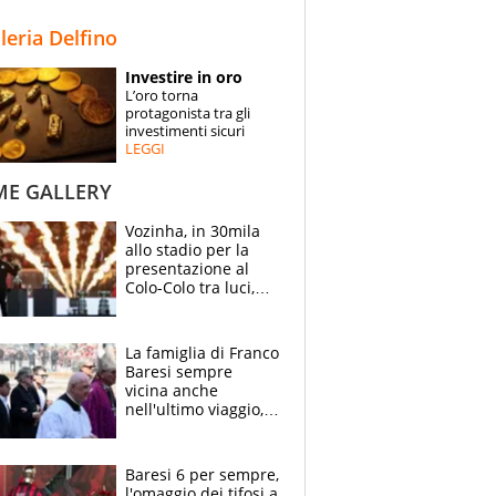
STORIE
lleria Delfino
SPECIALI
Investire in oro
L’oro torna
ESPERTI
protagonista tra gli
investimenti sicuri
LEGGI
CONTATTI
ME GALLERY
Vozinha, in 30mila
allo stadio per la
presentazione al
Colo-Colo tra luci,
spettacolo, elicotteri
e paracadutisti
La famiglia di Franco
Baresi sempre
vicina anche
nell'ultimo viaggio,
la moglie Maura, i
figli e i suoi cari
circondati
Baresi 6 per sempre,
dall'affetto dei tifosi
l'omaggio dei tifosi a