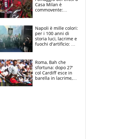
Casa Milan è
commovente:
maglie, bandiere,
sciarpe, lacrime e
bigliettini
Napoli è mille colori:
per i 100 anni di
storia luci, lacrime e
fuochi d'artificio: De
Laurentiis salta al
coro anti-Juve
Roma, Bah che
sfortuna: dopo 27'
col Cardiff esce in
barella in lacrime,
Dybala rigore da
schiaffi, i giallorossi
prendono 3 gol in
45'