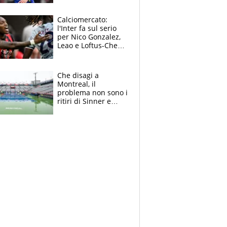
sull’infortunio di
Yildiz
Calciomercato:
l'Inter fa sul serio
per Nico Gonzalez,
Leao e Loftus-Cheek
possono restare al
Milan, Mastantuono
verso la Fiorentina
Che disagi a
Montreal, il
problema non sono i
ritiri di Sinner e
Djokovic: Bertolucci
propone un
ultimatum ai
Masters 1000