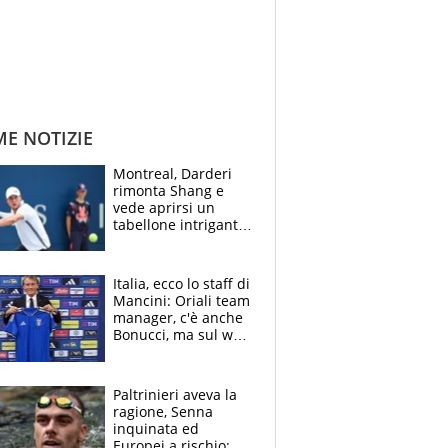
ME NOTIZIE
Montreal, Darderi
rimonta Shang e
vede aprirsi un
tabellone intrigante:
"Penso solo a
Borges, ma sono
felice del mio livello"
Italia, ecco lo staff di
Mancini: Oriali team
manager, c'è anche
Bonucci, ma sul web
infuria la polemica
Paltrinieri aveva la
ragione, Senna
inquinata ed
Europei a rischio: