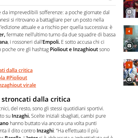
 il glossario del calcio in una nicchia di esperti, lui ne
a svista arbitrale né gli umori social del mondo delle
te da imprevedibili sofferenze: a poche giornate dal
esi si ritrovano a battagliare per un posto nella
ll’edizione attuale e a rischio per quella successiva: è
er,
fermate nell’ultimo turno da due squadre di bassa
tana
, i rossoneri dall’
Empoli.
E sotto accusa chi ci
In poche ore gli hashtag
Pioliout e Inzaghiout
sono
ti dalla critica
la #Pioliout
Inzaghiout virale
 stroncati dalla critica
ci, del resto, sono gli stessi quotidiani sportivi.
to su
Inzaghi.
Scelte iniziali sbagliati, cambi pure
lano
hanno buttato via ancora una volta punti
nta il dito contro
Inzaghi
: “Ha effettuato il più
er
Barella.
L’
Inter
si è abbassata e imbottigliata ed è