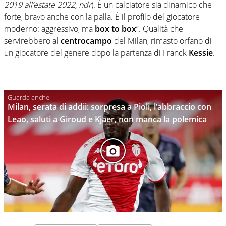
2019 all’estate 2022, ndr
). È un calciatore sia dinamico che
forte, bravo anche con la palla. È il profilo del giocatore
moderno: aggressivo, ma
box to box
”. Qualità che
servirebbero al
centrocampo
del Milan, rimasto orfano di
un giocatore del genere dopo la partenza di Franck
Kessie
.
Milan, serata di addii: sorpresa a Pioli, l’abbraccio con
Leao, saluti a Giroud e Kjaer, non manca la polemica