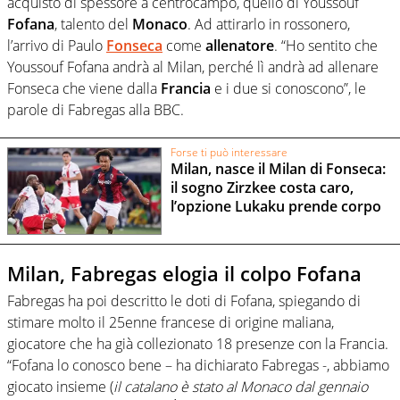
acquisto di spessore a centrocampo, quello di Youssouf
Fofana
, talento del
Monaco
. Ad attirarlo in rossonero,
l’arrivo di Paulo
Fonseca
come
allenatore
. “Ho sentito che
Youssouf Fofana andrà al Milan, perché lì andrà ad allenare
Fonseca che viene dalla
Francia
e i due si conoscono”, le
parole di Fabregas alla BBC.
Forse ti può interessare
Milan, nasce il Milan di Fonseca:
il sogno Zirzkee costa caro,
l’opzione Lukaku prende corpo
Milan, Fabregas elogia il colpo Fofana
Fabregas ha poi descritto le doti di Fofana, spiegando di
stimare molto il 25enne francese di origine maliana,
giocatore che ha già collezionato 18 presenze con la Francia.
“Fofana lo conosco bene – ha dichiarato Fabregas -, abbiamo
giocato insieme (
il catalano è stato al Monaco dal gennaio