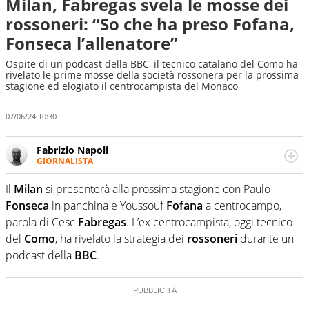
Milan, Fabregas svela le mosse dei
rossoneri: “So che ha preso Fofana,
Fonseca l’allenatore”
Ospite di un podcast della BBC, il tecnico catalano del Como ha
rivelato le prime mosse della società rossonera per la prossima
stagione ed elogiato il centrocampista del Monaco
07/06/24 10:30
Fabrizio Napoli
GIORNALISTA
Giornalista professionista, per Virgilio Sport segue anche
il calcio ma è con la pallanuoto che esalta competenze e
Il
Milan
si presenterà alla prossima stagione con Paulo
passioni. Cura la comunicazione di HaBaWaBa, il più
Fonseca
in panchina e Youssouf
Fofana
a centrocampo,
grande festival di waterpolo per bambini al mondo
parola di Cesc
Fabregas
. L’ex centrocampista, oggi tecnico
del
Como
, ha rivelato la strategia dei
rossoneri
durante un
podcast della
BBC
.