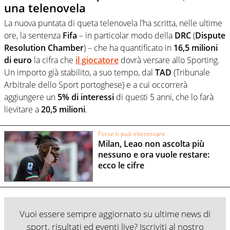
una telenovela
La nuova puntata di queta telenovela l’ha scritta, nelle ultime
ore, la sentenza
Fifa
– in particolar modo della
DRC
(
Dispute
Resolution Chamber
) – che ha quantificato in
16,5 milioni
di euro
la cifra che
il giocatore
dovrà versare allo Sporting.
Un importo già stabilito, a suo tempo, dal
TAD
(Tribunale
Arbitrale dello Sport portoghese) e a cui occorrerà
aggiungere un
5% di interessi
di questi 5 anni, che lo farà
lievitare a
20,5 milioni
.
Forse ti può interessare
Milan, Leao non ascolta più
nessuno e ora vuole restare:
ecco le cifre
Vuoi essere sempre aggiornato su ultime news di
sport, risultati ed eventi live? Iscriviti al nostro