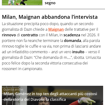
segno
Milan, Maignan abbandona l’intervista
La situazione precipita poco dopo, quando un secondo
giornalista di Dazn chiede a
Maignan
delle trattative per il
rinnovo
di
contratto
con il Milan, in
scadenza
nel 2026. Il
portiere non fa neanche terminare la
domanda
, alla parola
rinnovo toglie le cuffie e va via, non prima di lasciarsi andare
ad un infastidito commento – anzi un vero
insulto
– verso il
giornalista di Dazn: “Che domanda di m…”, sbotta. Un’uscita
poco felice dopo la seconda vittoria consecutiva dei
rossoneri in campionato.
Milan, Giménez in top ten degli attaccanti più costosi
della storia del Diavolo: la classifica