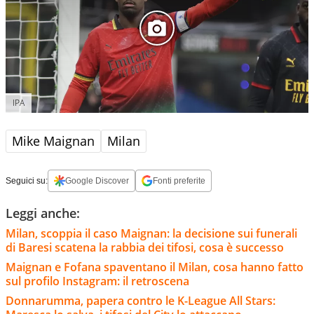
IPA
Mike Maignan
Milan
Seguici su:
Google Discover
Fonti preferite
Leggi anche:
Milan, scoppia il caso Maignan: la decisione sui funerali
di Baresi scatena la rabbia dei tifosi, cosa è successo
Maignan e Fofana spaventano il Milan, cosa hanno fatto
sul profilo Instagram: il retroscena
Donnarumma, papera contro le K-League All Stars: