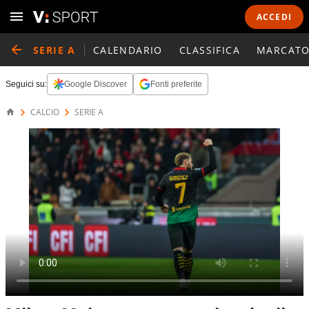
ACCEDI
SERIE A
CALENDARIO
CLASSIFICA
MARCATO
Seguici su:
Google Discover
Fonti preferite
CALCIO
SERIE A