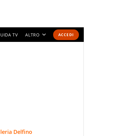
UIDA TV
ALTRO
ACCEDI
CALENDARI E CLASSIFICHE
ALTRI SPORT
MONDIALI 2026
OLIMPIADI
GOSSIP
LIFESTYLE
lleria Delfino