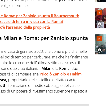
 volge al termine.
an e Roma: per Zaniolo spunta il Bournemouth
raccio di ferro in vista con la Roma?
c'è l'assenso della proprietà
ra Milan e Roma: per Zaniolo spunta
del mercato di gennaio 2023, che come e più che nelle
 bel po’ di tempo per carburare, ma che ha finalmente
mpire le cronache dell’ultima settimana scarsa di
 sono due club italiani, il
Milan
e la
Roma,
due
cessità di cambiare aria,
Nicolò Zaniolo e Hakim
sea,
proprietario del cartellino dell’attaccante
uth,
formazione di medio cabotaggio del calcio
sso di un potere d’investimento superiore rispetto a