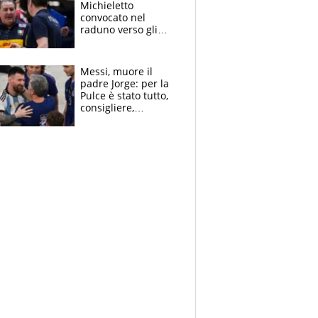
Michieletto
convocato nel
raduno verso gli
Europei. A sorpresa
torna Rychlicki
Messi, muore il
padre Jorge: per la
Pulce è stato tutto,
consigliere,
manager, amico e
capofamiglia