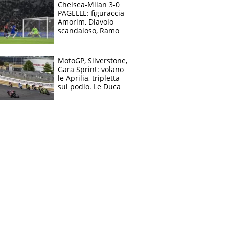
Chelsea-Milan 3-0
PAGELLE: figuraccia
Amorim, Diavolo
scandaloso, Ramos
già rimandato
MotoGP, Silverstone,
Gara Sprint: volano
le Aprilia, tripletta
sul podio. Le Ducati
crollano