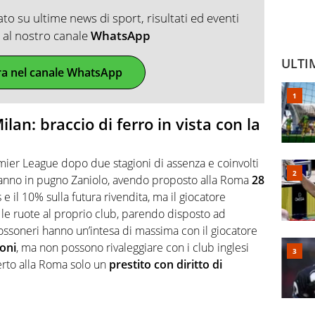
o su ultime news di sport, risultati ed eventi
ti al nostro canale
WhatsApp
ULTI
ra nel canale WhatsApp
ilan: braccio di ferro in vista con la
emier League dopo due stagioni di assenza e coinvolti
hanno in pugno Zaniolo, avendo proposto alla Roma
28
e il 10% sulla futura rivendita, ma il giocatore
 le ruote al proprio club, parendo disposto ad
 rossoneri hanno un’intesa di massima con il giocatore
ioni
, ma non possono rivaleggiare con i club inglesi
ferto alla Roma solo un
prestito con diritto di