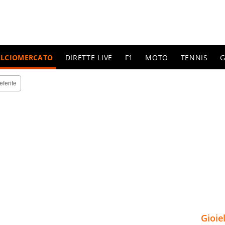
ALCIOMERCATO
DIRETTE LIVE
F1
MOTO
TENNIS
G
eferite
Gioie