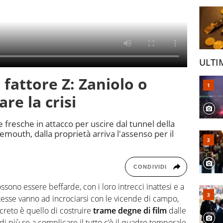
ULTI
fattore Z: Zaniolo o
re la crisi
e fresche in attacco per uscire dal tunnel della
nemouth, dalla proprietà arriva l'assenso per il
CONDIVIDI
ossono essere beffarde, con i loro intrecci inattesi e a
 stesse vanno ad incrociarsi con le vicende di campo,
oncreto è quello di costruire
trame degne di film
dalle
i più se a complicare il tutto c’è il quadro temporale