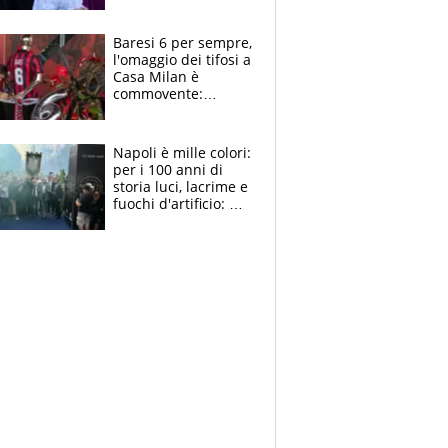
la moglie Maura, i
figli e i suoi cari
circondati
Baresi 6 per sempre,
dall'affetto dei tifosi
l'omaggio dei tifosi a
Casa Milan è
commovente:
maglie, bandiere,
sciarpe, lacrime e
bigliettini
Napoli è mille colori:
per i 100 anni di
storia luci, lacrime e
fuochi d'artificio: De
Laurentiis salta al
coro anti-Juve