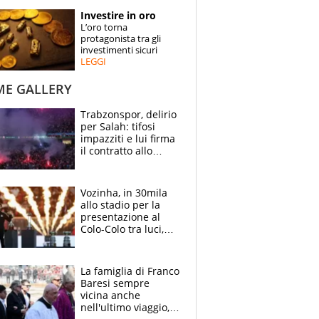
STORIE
Investire in oro
L’oro torna
SPECIALI
protagonista tra gli
investimenti sicuri
LEGGI
ESPERTI
ME GALLERY
CONTATTI
Trabzonspor, delirio
per Salah: tifosi
impazziti e lui firma
il contratto allo
stadio
Vozinha, in 30mila
allo stadio per la
presentazione al
Colo-Colo tra luci,
spettacolo, elicotteri
e paracadutisti
La famiglia di Franco
Baresi sempre
vicina anche
nell'ultimo viaggio,