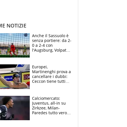
ME NOTIZIE
Anche il Sassuolo è
senza portiere: da 2-
0 a 2-4 con
l'Augsburg, Volpato
non basta, che
errori di Muric
Europei,
Martinenghi prova a
cancellare i dubbi:
Ceccon tiene tutti
col fiato sospeso.
Pellegrini punta su
Curtis
Calciomercato:
Juventus, all-in su
Zirkzee, Milan-
Paredes tutto vero,
Lukaku lascia il
Napoli