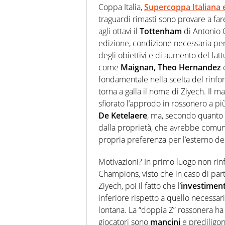
Coppa Italia,
Supercoppa Italiana e
traguardi rimasti sono provare a far
agli ottavi il
Tottenham
di Antonio C
edizione, condizione necessaria per
degli obiettivi e di aumento del fatt
come
Maignan,
Theo Hernandez
fondamentale nella scelta del rinfor
torna a galla il nome di Ziyech. Il 
sfiorato l’approdo in rossonero a più
De Ketelaere
, ma, secondo quanto r
dalla proprietà, che avrebbe comun
propria preferenza per l’esterno de
Motivazioni? In primo luogo non rin
Champions, visto che in caso di par
Ziyech, poi il fatto che l’
investimen
inferiore rispetto a quello necessar
lontana. La “doppia Z” rossonera ha
giocatori sono
mancini
e prediligon