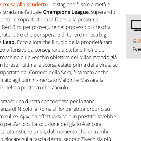
 corsa allo scudetto
. La stagione è solo a metà e i
e strada nell’attuale
Champions League
, superando
onte, e soprattutto qualificarsi alla prossima
 Red Bird per proseguire nel processo di crescita
urato, oltre che per sperare di tenere in rosa big
GUI
e
Leao.
Ecco allora che il ruolo della proprietà sarà
Even
zo offensivo da consegnare a Stefano Pioli e qui
marocchino è un vecchio obiettivo del Milan avendo già
 riprese, l’ultima la scorsa estate prima della virata su
iportato dal Corriere della Sera, è stimato anche
icato agli uomini-mercato Maldini e Massara la
l Chelsea piuttosto che Zaniolo.
forzare una diretta concorrente per la zona
tenza di Nicolò la Roma si fionderebbe proprio su
to
sull’ex Ajax, da effettuarsi solo in prestito, sarebbe
io per Zaniolo. La soluzione del giallo è ancora
 caratteristiche simili, dal momento che entrambi i
o giocare sulla fascia destra, seppur Ziyech sia più