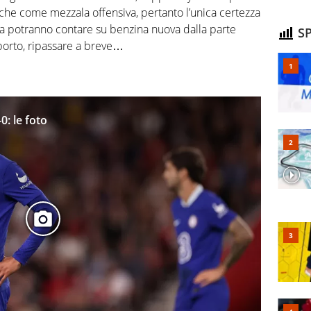
anche come mezzala offensiva, pertanto l’unica certezza
lia potranno contare su benzina nuova dalla parte
SP
porto, ripassare a breve…
0: le foto