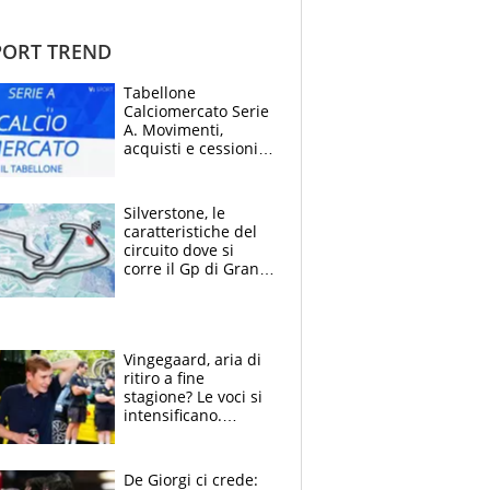
ORT TREND
Tabellone
Calciomercato Serie
A. Movimenti,
acquisti e cessioni:
estate 2026-27
Silverstone, le
caratteristiche del
circuito dove si
corre il Gp di Gran
Bretagna del
Motomondiale
Vingegaard, aria di
ritiro a fine
stagione? Le voci si
intensificano.
Pogacar, niente
Sanremo nel 2027:
vuole la Roubaix
De Giorgi ci crede: