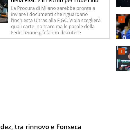
della FIGC e il rischio per i due club
La Procura di Milano sarebbe pronta a
inviare i documenti che riguardano
l’inchiesta Ultras alla FIGC. Viola sceglierà
quali carte inoltrare ma le parole della
Federazione già fanno discutere
dez, tra rinnovo e Fonseca