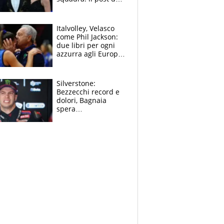
figlio di Amadeus e
Sanremo sullo
sfondo
Italvolley, Velasco
come Phil Jackson:
due libri per ogni
azzurra agli Europei.
Quello per Sylla è
“geniale”
Silverstone:
Bezzecchi record e
dolori, Bagnaia
spera
nell'antidolorifico,
Marquez si tira fuori
e vota Aprilia