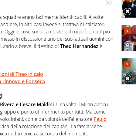
a tesi di laurea sugli stadi di proprietà in Italia. Il calcio
abile tra passione e professione. Per Virgilio Sport
e squadre erano facilmente identificabili. A volte
aglia l'universo mondo dello sport per antonomasia
diere, in altri casi invece si trattava di calciatori
. Oggi le cose sono cambiate e il ruolo è un po’ più
messo in discussione uno dei suoi attuali uomini con
lutarlo a breve. Il destino di
Theo Hernandez
è
ioni di Theo in calo
ra rinnovo e Fonseca
i
Rivera e Cesare Maldini
. Una volta il Milan aveva il
 gruppo e punto di riferimento per tutti. Ma come
avolo, infatti, come da volontà dell’allenatore
Paulo
litica della rotazione dei capitani. La fascia viene
enica in domenica a seconda del momento.