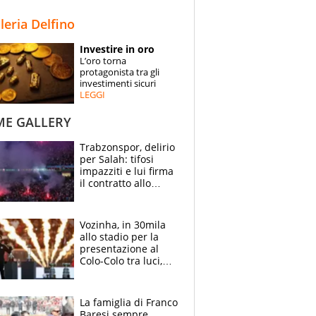
STORIE
lleria Delfino
SPECIALI
Investire in oro
L’oro torna
ESPERTI
protagonista tra gli
investimenti sicuri
LEGGI
CONTATTI
ME GALLERY
Trabzonspor, delirio
per Salah: tifosi
impazziti e lui firma
il contratto allo
stadio
Vozinha, in 30mila
allo stadio per la
presentazione al
Colo-Colo tra luci,
spettacolo, elicotteri
e paracadutisti
La famiglia di Franco
Baresi sempre