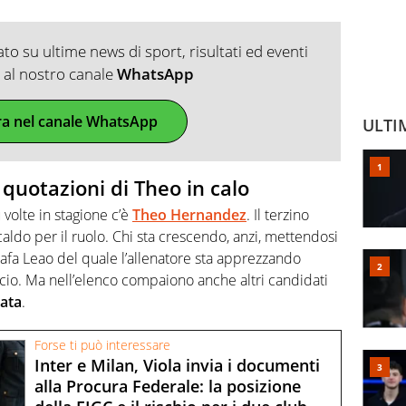
o su ultime news di sport, risultati ed eventi
ti al nostro canale
WhatsApp
ra nel canale WhatsApp
ULTI
 quotazioni di Theo in calo
 volte in stagione c’è
Theo Hernandez
. Il terzino
aldo per il ruolo. Chi sta crescendo, anzi, mettendosi
Rafa Leao del quale l’allenatore sta apprezzando
ficio. Ma nell’elenco compaiono anche altri candidati
ata
.
Forse ti può interessare
Inter e Milan, Viola invia i documenti
alla Procura Federale: la posizione