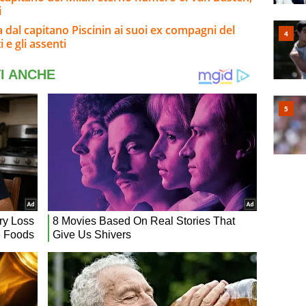
i
a dal capitano Piscinin ai suoi ex compagni del
i e gli assenti