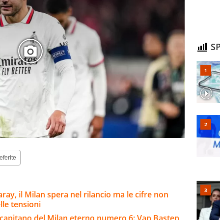
SP
eferite
ay, il Milan spera nel rilancio ma le cifre non
lle tensioni
al capitano del Milan eterno numero 6: Van Basten,