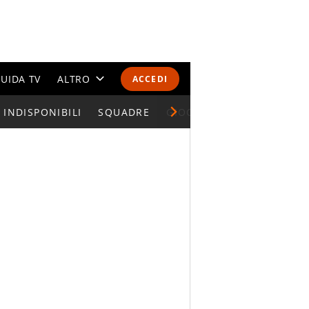
UIDA TV
ALTRO
ACCEDI
INDISPONIBILI
CALENDARI E CLASSIFICHE
SQUADRE
GIOCATORI SERIE A
ALTRI SPORT
MONDIALI 2026
OLIMPIADI
GOSSIP
LIFESTYLE