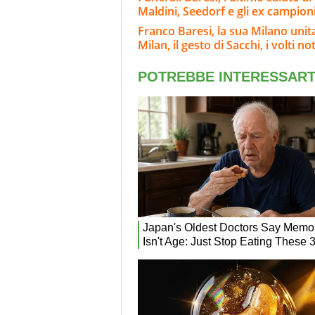
Maldini, Seedorf e gli ex campion
Franco Baresi, la sua Milano unit
Milan, il gesto di Sacchi, i volti not