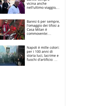
vicina anche
nell'ultimo viaggio,
la moglie Maura, i
figli e i suoi cari
circondati
Baresi 6 per sempre,
dall'affetto dei tifosi
l'omaggio dei tifosi a
Casa Milan è
commovente:
maglie, bandiere,
sciarpe, lacrime e
bigliettini
Napoli è mille colori:
per i 100 anni di
storia luci, lacrime e
fuochi d'artificio: De
Laurentiis salta al
coro anti-Juve