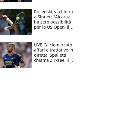
Marocco
Rusedski, via libera
a Sinner: "Alcaraz
ha zero possibilità
per lo US Open, il
2026 forse è gà
finito per lui"
LIVE Calciomercato
affari e trattative in
diretta, Spalletti
chiama Zirkzee, il
Milan valuta il
ritorno di Brahim
Diaz