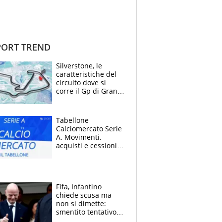
ORT TREND
Silverstone, le
caratteristiche del
circuito dove si
corre il Gp di Gran
Bretagna del
Motomondiale
Tabellone
Calciomercato Serie
A. Movimenti,
acquisti e cessioni:
estate 2026-27
Fifa, Infantino
chiede scusa ma
non si dimette:
smentito tentativo di
corruzione al