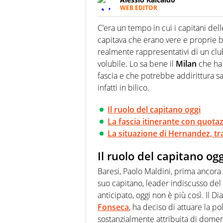
WEB EDITOR
Un figlio che si chiama Diego e l
quale filo conduttore irrinunci
C’era un tempo in cui i capitani dell
indaga, approfondisce e scand
capitava che erano vere e proprie ban
realmente rappresentativi di un club
volubile. Lo sa bene il
Milan
che ha 
fascia e che potrebbe addirittura sa
infatti in bilico.
Il ruolo del capitano oggi
La fascia itinerante con quotaz
La situazione di Hernandez, t
Il ruolo del capitano ogg
Baresi, Paolo Maldini, prima ancora
suo capitano, leader indiscusso del
anticipato, oggi non è più così. Il Di
Fonseca
, ha deciso di attuare la po
sostanzialmente attribuita di dom