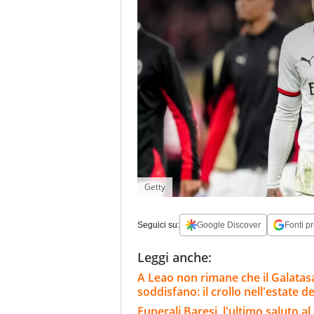
Getty
Seguici su:
Google Discover
Fonti pr
Leggi anche:
A Leao non rimane che il Galatasar
soddisfano: il crollo nell'estate de
Funerali Baresi, l'ultimo saluto 