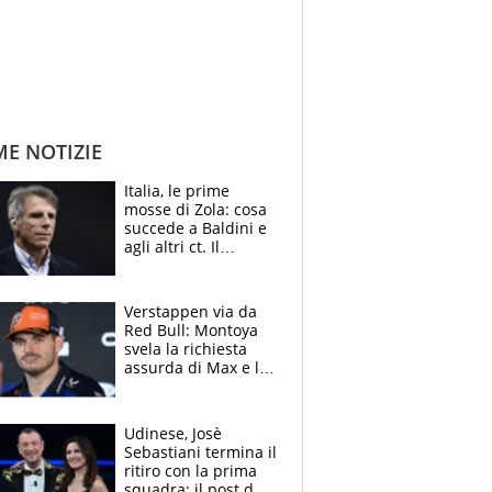
ME NOTIZIE
Italia, le prime
mosse di Zola: cosa
succede a Baldini e
agli altri ct. Il
Borussia tenta un
altro sgarbo agli
azzurri
Verstappen via da
Red Bull: Montoya
svela la richiesta
assurda di Max e lo
avverte: “Sicuro
Mercedes e
McLaren siano
Udinese, Josè
meglio?”
Sebastiani termina il
ritiro con la prima
squadra: il post del