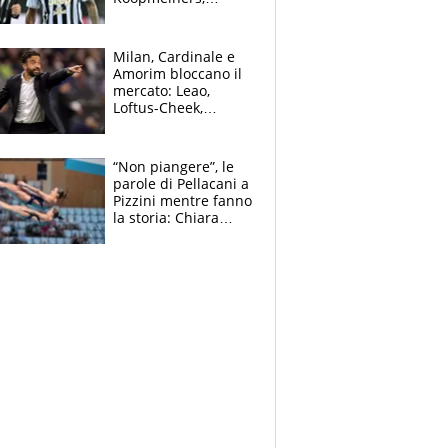
Romero si allontana
dall’Inter, Fiorentina
scatenata
Milan, Cardinale e
Amorim bloccano il
mercato: Leao,
Loftus-Cheek,
Estupinian e
Gimenez in bilico,
Soulè e Osorio nel
“Non piangere”, le
mirino
parole di Pellacani a
Pizzini mentre fanno
la storia: Chiara
batte anche il
record di Ceccon