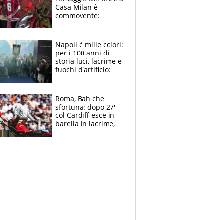
Casa Milan è
commovente:
maglie, bandiere,
sciarpe, lacrime e
bigliettini
Napoli è mille colori:
per i 100 anni di
storia luci, lacrime e
fuochi d'artificio: De
Laurentiis salta al
coro anti-Juve
Roma, Bah che
sfortuna: dopo 27'
col Cardiff esce in
barella in lacrime,
Dybala rigore da
schiaffi, i giallorossi
prendono 3 gol in
45'