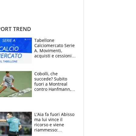
ORT TREND
Tabellone
Calciomercato Serie
A. Movimenti,
acquisti e cessioni:
estate 2026-27
Cobolli, che
succede? Subito
fuori a Montreal
contro Hanfmann,
per Flavio è tutta
colpa della tosse
L'Aia fa fuori Abisso
ma lui vince il
ricorso e viene
riammesso:
continua momento