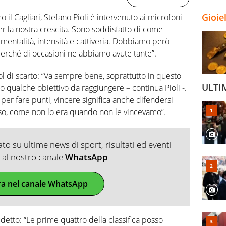
Gioie
 il Cagliari, Stefano Pioli è intervenuto ai microfoni
r la nostra crescita. Sono soddisfatto di come
mentalità, intensità e cattiveria. Dobbiamo però
perché di occasioni ne abbiamo avute tante”.
ol di scarto: “Va sempre bene, soprattutto in questo
ULTI
 qualche obiettivo da raggiungere – continua Pioli -.
er fare punti, vincere significa anche difendersi
aso, come non lo era quando non le vincevamo”.
o su ultime news di sport, risultati ed eventi
ti al nostro canale
WhatsApp
ra nel canale WhatsApp
cudetto: “Le prime quattro della classifica posso