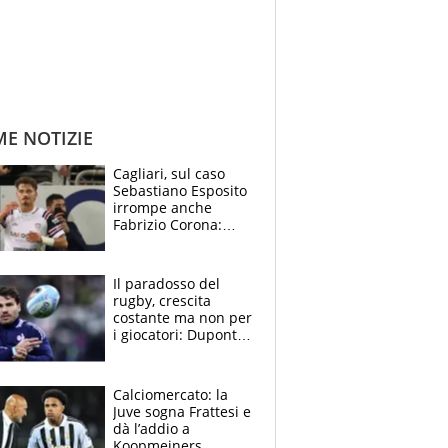
ME NOTIZIE
Cagliari, sul caso
Sebastiano Esposito
irrompe anche
Fabrizio Corona:
“Ecco cosa è
successo, ho le
prove”
Il paradosso del
rugby, crescita
costante ma non per
i giocatori: Dupont
(il più pagato al
mondo) guadagna
solo 1,4 milioni
Calciomercato: la
all'anno
Juve sogna Frattesi e
dà l’addio a
Koopmeiners,