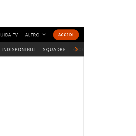
UIDA TV
ALTRO
ACCEDI
INDISPONIBILI
CALENDARI E CLASSIFICHE
SQUADRE
GIOCATORI SERIE A
ALTRI SPORT
MONDIALI 2026
OLIMPIADI
GOSSIP
LIFESTYLE