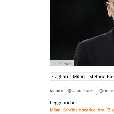
Getty Images
Cagliari
Milan
Stefano Pio
Seguici su:
Google Discover
Fonti pr
Leggi anche:
Milan, Cardinale scarica Ibra: "Zla