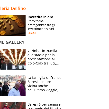
STORIE
lleria Delfino
SPECIALI
Investire in oro
L’oro torna
ESPERTI
protagonista tra gli
investimenti sicuri
LEGGI
CONTATTI
ME GALLERY
Vozinha, in 30mila
allo stadio per la
presentazione al
Colo-Colo tra luci,
spettacolo, elicotteri
e paracadutisti
La famiglia di Franco
Baresi sempre
vicina anche
nell'ultimo viaggio,
la moglie Maura, i
figli e i suoi cari
circondati
Baresi 6 per sempre,
dall'affetto dei tifosi
l'omaggio dei tifosi a