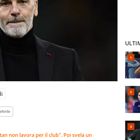
ULTI
li
eferite
tan non lavora per il club". Poi svela un