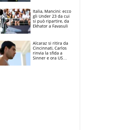
nero per gli arbitri
Italia, Mancini: ecco
gli Under 23 da cui
si può ripartire, da
Ekhator a Favasuli
Alcaraz si ritira da
Cincinnati, Carlos
rinvia la sfida a
Sinner e ora US
Open di nuovo a
rischio