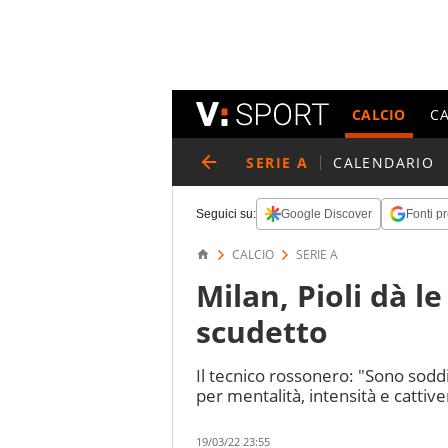
CALCIO
C
SERIE A
CALENDARIO
Seguici su:
Google Discover
Fonti pr
CALCIO
SERIE A
Milan, Pioli dà l
scudetto
Il tecnico rossonero: "Sono sodd
per mentalità, intensità e cattive
19/03/22 23:55