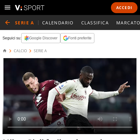
ACCEDI
SERIE A
CALENDARIO
CLASSIFICA
MARCATO
Seguici su:
Google Discover
Fonti preferite
CALCIO
SERIE A