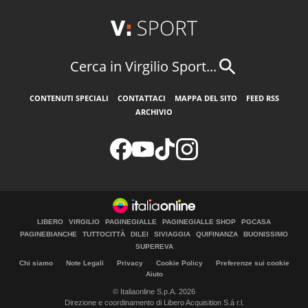
Cerca in Virgilio Sport...
CONTENUTI SPECIALI
CONTATTACI
MAPPA DEL SITO
FEED RSS
ARCHIVIO
LIBERO
VIRGILIO
PAGINEGIALLE
PAGINEGIALLE SHOP
PGCASA
PAGINEBIANCHE
TUTTOCITTÀ
DILEI
SIVIAGGIA
QUIFINANZA
BUONISSIMO
SUPEREVA
Chi siamo
Note Legali
Privacy
Cookie Policy
Preferenze sui cookie
Aiuto
© Italiaonline S.p.A. 2026
Direzione e coordinamento di Libero Acquisition S.á r.l.