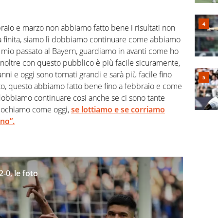
braio e marzo non abbiamo fatto bene i risultati non
ra finita, siamo lì dobbiamo continuare come abbiamo
l mio passato al Bayern, guardiamo in avanti come ho
noltre con questo pubblico è più facile sicuramente,
nni e oggi sono tornati grandi e sarà più facile fino
nto, questo abbiamo fatto bene fino a febbraio e come
obbiamo continuare cosi anche se ci sono tante
giochiamo come oggi,
se lottiamo e se corriamo
no”.
-0, le foto