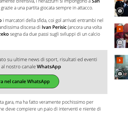
amente difensiva, i nerazzurri si impongono a
San
grazie a una partita giocata sempre in attacco.
o
i marcatori della sfida, coi gol arrivati entrambi nel
randissima discesa di
Ivan Perisic
(ancora una volta
zeko
segna da due passi sugli sviluppi di un calcio
o su ultime news di sport, risultati ed eventi
ti al nostro canale
WhatsApp
ra nel canale WhatsApp
ta gara, ma ha fatto veramente pochissimo per
che deve compiere un paio di interventi e niente di