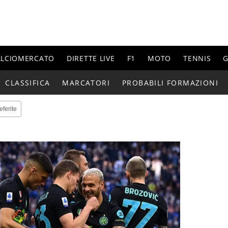
ALCIOMERCATO
DIRETTE LIVE
F1
MOTO
TENNIS
G
CLASSIFICA
MARCATORI
PROBABILI FORMAZIONI
eferite