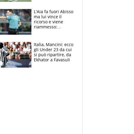
colpa della tosse
L'Aia fa fuori Abisso
ma lui vince il
ricorso e viene
riammesso:
continua momento
nero per gli arbitri
Italia, Mancini: ecco
gli Under 23 da cui
si può ripartire, da
Ekhator a Favasuli