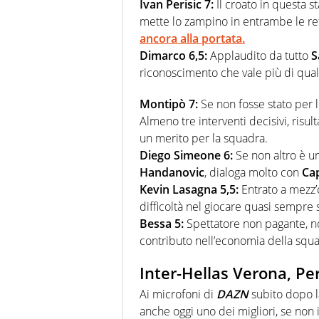
Ivan Perisic 7:
Il croato in questa s
mette lo zampino in entrambe le ret
ancora alla portata.
Dimarco 6,5:
Applaudito da tutto
S
riconoscimento che vale più di quals
Montipò 7:
Se non fosse stato per l
Almeno tre interventi decisivi, risul
un merito per la squadra.
Diego Simeone 6:
Se non altro è u
Handanovic
, dialoga molto con
Cap
Kevin Lasagna 5,5:
Entrato a mezz’
difficoltà nel giocare quasi sempre sp
Bessa 5:
Spettatore non pagante, no
contributo nell’economia della squ
Inter-Hellas Verona, Per
Ai microfoni di
DAZN
subito dopo la
anche oggi uno dei migliori, se non i