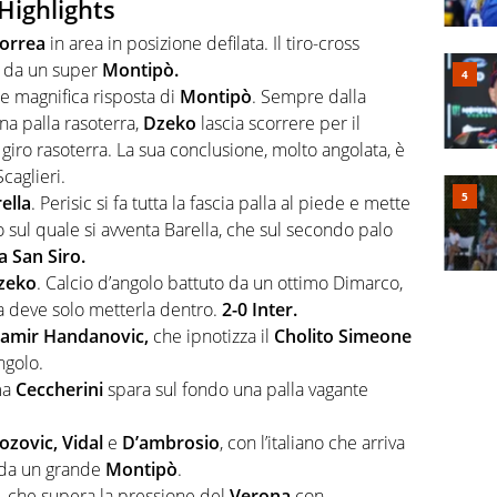
 Highlights
orrea
in area in posizione defilata. Il tiro-cross
r da un super
Montipò.
e magnifica risposta di
Montipò
. Sempre dalla
na palla rasoterra,
Dzeko
lascia scorrere per il
a giro rasoterra. La sua conclusione, molto angolata, è
caglieri.
ella
. Perisic si fa tutta la fascia palla al piede e mette
o sul quale si avventa Barella, che sul secondo palo
a San Siro.
zeko
. Calcio d’angolo battuto da un ottimo Dimarco,
a deve solo metterla dentro.
2-0 Inter.
amir Handanovic,
che ipnotizza il
Cholito Simeone
ngolo.
 ma
Ceccherini
spara sul fondo una palla vagante
ozovic, Vidal
e
D’ambrosio
, con l’italiano che arriva
a da un grande
Montipò
.
er, che supera la pressione del
Verona
con