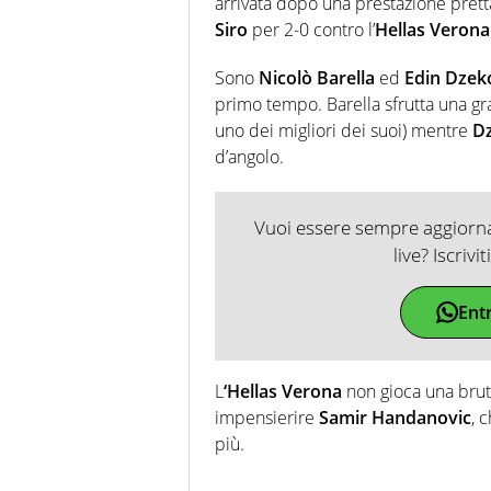
arrivata dopo una prestazione prett
Siro
per 2-0 contro l’
Hellas Verona
Sono
Nicolò Barella
ed
Edin Dzek
primo tempo. Barella sfrutta una g
uno dei migliori dei suoi) mentre
D
d’angolo.
Vuoi essere sempre aggiornat
live? Iscrivi
Ent
L
‘Hellas Verona
non gioca una brut
impensierire
Samir Handanovic
, 
più.