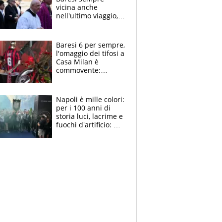
vicina anche
nell'ultimo viaggio,
la moglie Maura, i
figli e i suoi cari
circondati
Baresi 6 per sempre,
dall'affetto dei tifosi
l'omaggio dei tifosi a
Casa Milan è
commovente:
maglie, bandiere,
sciarpe, lacrime e
bigliettini
Napoli è mille colori:
per i 100 anni di
storia luci, lacrime e
fuochi d'artificio: De
Laurentiis salta al
coro anti-Juve