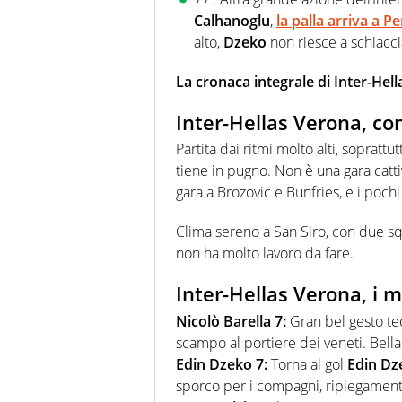
Calhanoglu
,
la palla arriva a
Pe
alto,
Dzeko
non riesce a schiacciar
La cronaca integrale di Inter-Hel
Inter-Hellas Verona, co
Partita dai ritmi molto alti, soprat
tiene in pugno. Non è una gara cattiva
gara a Brozovic e Bunfries, e i pochi
Clima sereno a San Siro, con due sq
non ha molto lavoro da fare.
Inter-Hellas Verona, i mi
Nicolò Barella 7:
Gran bel gesto tec
scampo al portiere dei veneti. Bella
Edin Dzeko 7:
Torna al gol
Edin Dz
sporco per i compagni, ripiegamenti 