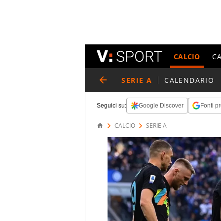
CALCIO
C
SERIE A
CALENDARIO
Seguici su:
Google Discover
Fonti pr
CALCIO
SERIE A