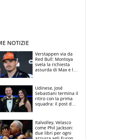
ME NOTIZIE
Verstappen via da
Red Bull: Montoya
svela la richiesta
assurda di Max e lo
avverte: “Sicuro
Mercedes e
McLaren siano
Udinese, Josè
meglio?”
Sebastiani termina il
ritiro con la prima
squadra: il post del
figlio di Amadeus e
Sanremo sullo
sfondo
Italvolley, Velasco
come Phil Jackson:
due libri per ogni
azzurra agli Europei.