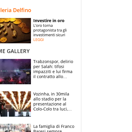
STORIE
lleria Delfino
SPECIALI
Investire in oro
L’oro torna
ESPERTI
protagonista tra gli
investimenti sicuri
LEGGI
CONTATTI
ME GALLERY
Trabzonspor, delirio
per Salah: tifosi
impazziti e lui firma
il contratto allo
stadio
Vozinha, in 30mila
allo stadio per la
presentazione al
Colo-Colo tra luci,
spettacolo, elicotteri
e paracadutisti
La famiglia di Franco
Baresi sempre