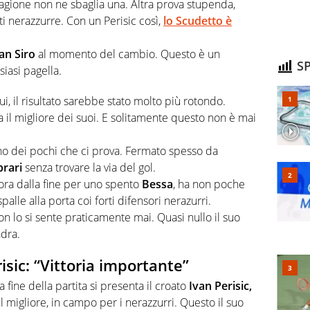
tagione non ne sbaglia una. Altra prova stupenda,
i nerazzurre. Con un Perisic così,
lo Scudetto è
an Siro
al momento del cambio. Questo è un
SP
iasi pagella.
ui, il risultato sarebbe stato molto più rotondo.
ta il migliore dei suoi. E solitamente questo non è mai
no dei pochi che ci prova. Fermato spesso da
rari
senza trovare la via del gol.
ora dalla fine per uno spento
Bessa
, ha non poche
alle alla porta coi forti difensori nerazurri.
n lo si sente praticamente mai. Quasi nullo il suo
adra.
isic: “Vittoria importante”
 fine della partita si presenta il croato
Ivan Perisic,
l migliore, in campo per i nerazzurri. Questo il suo