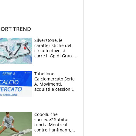
ORT TREND
Silverstone, le
caratteristiche del
circuito dove si
corre il Gp di Gran
Bretagna del
Motomondiale
Tabellone
Calciomercato Serie
A. Movimenti,
acquisti e cessioni:
estate 2026-27
Cobolli, che
succede? Subito
fuori a Montreal
contro Hanfmann,
per Flavio è tutta