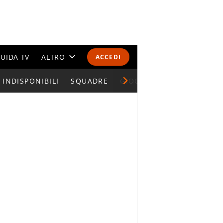
UIDA TV
ALTRO
ACCEDI
INDISPONIBILI
CALENDARI E CLASSIFICHE
SQUADRE
GIOCATORI SERIE A
ALTRI SPORT
MONDIALI 2026
OLIMPIADI
GOSSIP
LIFESTYLE