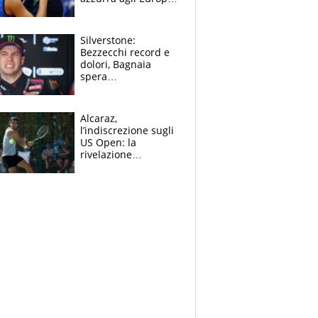
Quello per Sylla è
“geniale”
Silverstone:
Bezzecchi record e
dolori, Bagnaia
spera
nell'antidolorifico,
Marquez si tira fuori
e vota Aprilia
Alcaraz,
l’indiscrezione sugli
US Open: la
rivelazione
dell’amico
giornalista e il piano
B. Rune verso la
rinuncia