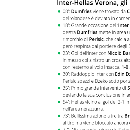
Inter-Hellas Verona, gli
08′:
Dumfries
viene trovato da
C
dell’olandese è deviato in corne
18′: Grande occasione dell’
Inter
destra
Dumfries
mette in area u
rimorchio di
Perisic
, che calcia 
però respinta dal portiere degli S
23′: Gol dell’Inter con
Nicolò Bar
in mezzo col sinistro un cross alt
con l’esterno al volo insacca.
1-0 
30′: Raddoppio Inter con
Edin D
Perisic spazzi e Dzeko sotto port
35′: Primo grande intervento di
S
deviando la sua conclusione in a
54′: Hellas vicino al gol del 2-1,
nell’area nerazzurra.
73′: Bellissima azione a tre tra
Br
al tiro ma viene bloccato ancor
77′: Altra grande azione dell’Int