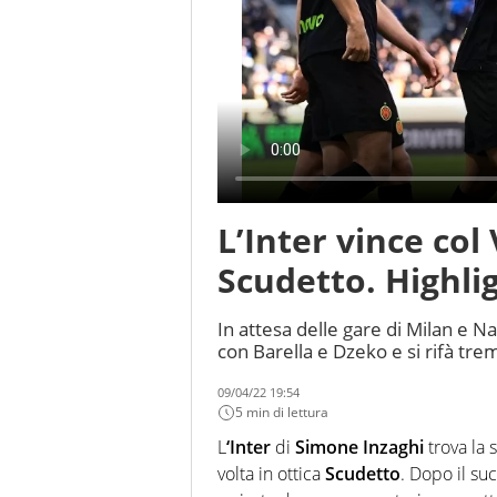
L’Inter vince col
Scudetto. Highli
In attesa delle gare di Milan e Na
con Barella e Dzeko e si rifà tr
09/04/22 19:54
5 min di lettura
L
‘Inter
di
Simone Inzaghi
trova la 
volta in ottica
Scudetto
. Dopo il su