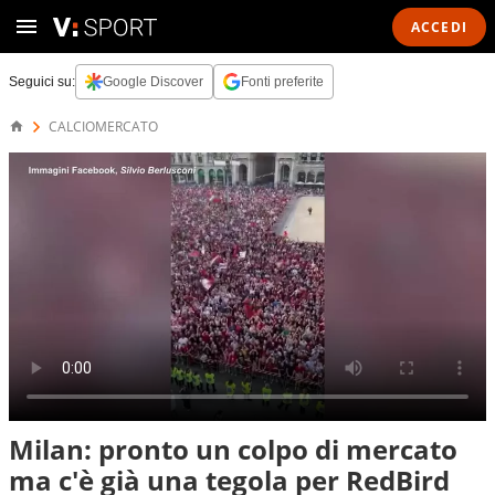
ACCEDI
Seguici su:
Google Discover
Fonti preferite
CALCIOMERCATO
Milan: pronto un colpo di mercato
ma c'è già una tegola per RedBird