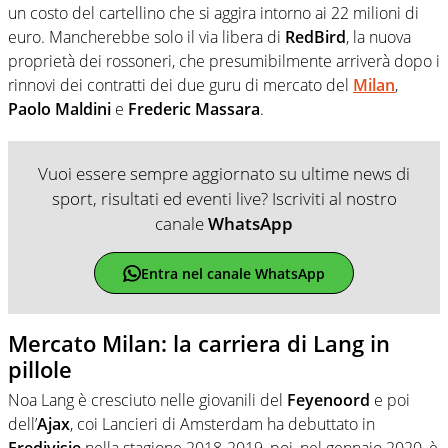
un costo del cartellino che si aggira intorno ai 22 milioni di
euro. Mancherebbe solo il via libera di
RedBird
, la nuova
proprietà dei rossoneri, che presumibilmente arriverà dopo i
rinnovi dei contratti dei due guru di mercato del
Milan
,
Paolo Maldini
e
Frederic Massara
.
Vuoi essere sempre aggiornato su ultime news di
sport, risultati ed eventi live? Iscriviti al nostro
canale
WhatsApp
Entra nel canale WhatsApp
Mercato Milan: la carriera di Lang in
pillole
Noa Lang è cresciuto nelle giovanili del
Feyenoord
e poi
dell’
Ajax
, coi Lancieri di Amsterdam ha debuttato in
Eredivisie
nella stagione 2018-2019, poi, nel gennaio 2020, è