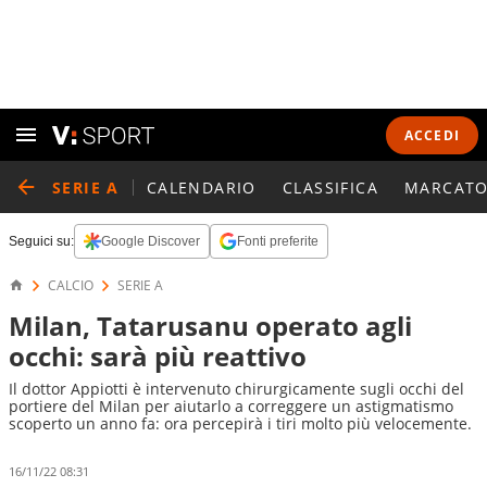
ACCEDI
SERIE A
CALENDARIO
CLASSIFICA
MARCATO
Seguici su:
Google Discover
Fonti preferite
CALCIO
SERIE A
Milan, Tatarusanu operato agli
occhi: sarà più reattivo
Il dottor Appiotti è intervenuto chirurgicamente sugli occhi del
portiere del Milan per aiutarlo a correggere un astigmatismo
scoperto un anno fa: ora percepirà i tiri molto più velocemente.
16/11/22 08:31