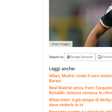
Getty Images
Seguici su:
Google Discover
Fonti pr
Leggi anche:
Milan, Modric rivela il vero motiv
Baresi
Real Madrid senza freni: l’acqui
Ronaldo. Vinicius rinnova: le cifre
Milan-Inter, è già tempo di derby:
dove vederlo in tv
Prossime partite e calendario del