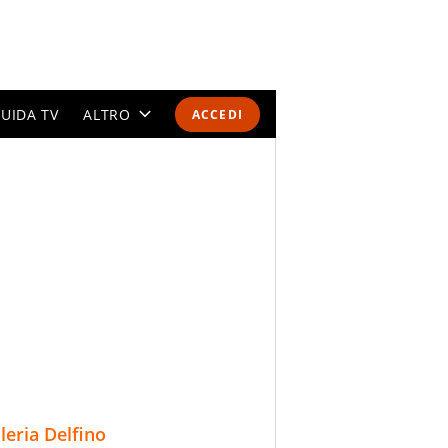
UIDA TV
ALTRO
ACCEDI
CALENDARI E CLASSIFICHE
ALTRI SPORT
MONDIALI 2026
OLIMPIADI
GOSSIP
LIFESTYLE
lleria Delfino