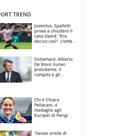
ORT TREND
Juventus, Spalletti
prova a chiudere il
caso David: “Era
deciso così”. L’ombra
di Zirkzee e la
sentenza dei tifosi
Ostiamare, Alberto
De Rossi nuovo
presidente: il
compito e gli
obiettivi ricevuti dal
figlio Daniele
Chi è Chiara
Pellacani, 4
medaglie agli
Europei di Parigi
2026, papà
Giampaolo
giornalista, mamma
“Seixas erede di
insegnante e il