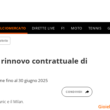
ALCIOMERCATO
DIRETTE LIVE
F1
MOTO
TENNIS
G
eferite
il rinnovo contrattuale di
eme fino al 30 giugno 2025
CONDIVIDI
ic e il Milan.
Gioie