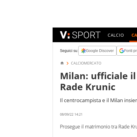
CALCIO
C
Seguici su:
Google Discover
Fonti pr
CALCIOMERCATO
Milan: ufficiale 
Rade Krunic
Il centrocampista e il Milan insi
08/09/22 14:21
Prosegue il matrimonio tra Rade Krun