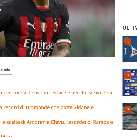
ULTI
eferite
o per cui ha deciso di restare e perché si rivede in
sto record di Diomande che batte Zidane e
 le scelte di Amorim e Chivu, l’esordio di Ramos e
 Milan