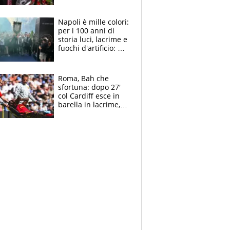
maglie, bandiere,
sciarpe, lacrime e
bigliettini
Napoli è mille colori:
per i 100 anni di
storia luci, lacrime e
fuochi d'artificio: De
Laurentiis salta al
coro anti-Juve
Roma, Bah che
sfortuna: dopo 27'
col Cardiff esce in
barella in lacrime,
Dybala rigore da
schiaffi, i giallorossi
prendono 3 gol in
45'