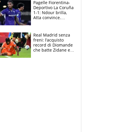
adesso
Pagelle Fiorentina-
Deportivo La Coruña
1-1: Ndour brilla,
Atta convince.
Pongracic rovina
tutto nel finale
Real Madrid senza
freni: l’acquisto
record di Diomande
che batte Zidane e
Ronaldo. Vinicius
rinnova: le cifre