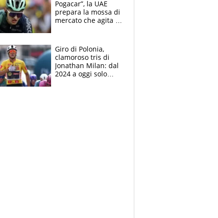
Pogacar”, la UAE
fratello calciatore
prepara la mossa di
mercato che agita la
Francia. Ciccone,
che beffa alla Vuelta
a Burgos
Giro di Polonia,
clamoroso tris di
Jonathan Milan: dal
2024 a oggi solo
Pogacar ha vinto più
di lui. Bene Romele
e Skerl