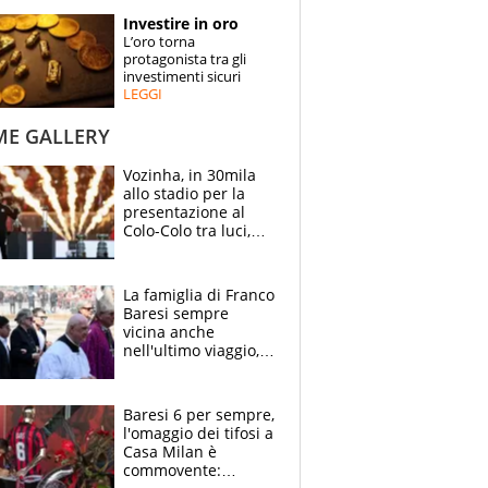
STORIE
Investire in oro
L’oro torna
SPECIALI
protagonista tra gli
investimenti sicuri
LEGGI
ESPERTI
ME GALLERY
CONTATTI
Vozinha, in 30mila
allo stadio per la
presentazione al
Colo-Colo tra luci,
spettacolo, elicotteri
e paracadutisti
La famiglia di Franco
Baresi sempre
vicina anche
nell'ultimo viaggio,
la moglie Maura, i
figli e i suoi cari
circondati
Baresi 6 per sempre,
dall'affetto dei tifosi
l'omaggio dei tifosi a
Casa Milan è
commovente: