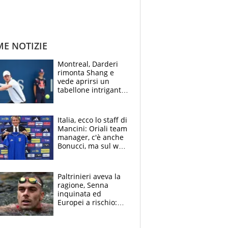
ME NOTIZIE
Montreal, Darderi
rimonta Shang e
vede aprirsi un
tabellone intrigante:
"Penso solo a
Borges, ma sono
felice del mio livello"
Italia, ecco lo staff di
Mancini: Oriali team
manager, c'è anche
Bonucci, ma sul web
infuria la polemica
Paltrinieri aveva la
ragione, Senna
inquinata ed
Europei a rischio:
allenamenti fermi,
cosa succede