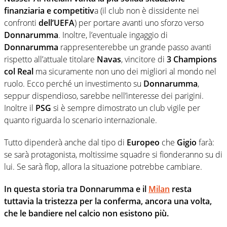
finanziaria e competitiv
a (il club non è dissidente nei
confronti
dell’UEFA
) per portare avanti uno sforzo verso
Donnarumma
. Inoltre, l’eventuale ingaggio di
Donnarumma
rappresenterebbe un grande passo avanti
rispetto all’attuale titolare
Navas
, vincitore di
3 Champions
col Real
ma sicuramente non uno dei migliori al mondo nel
ruolo. Ecco perché un investimento su
Donnarumma
,
seppur dispendioso, sarebbe nell’interesse dei parigini.
Inoltre il
PSG
si è sempre dimostrato un club vigile per
quanto riguarda lo scenario internazionale.
Tutto dipenderà anche dal tipo di
Europeo
che
Gigio
farà:
se sarà protagonista, moltissime squadre si fionderanno su di
lui. Se sarà flop, allora la situazione potrebbe cambiare.
In questa storia tra Donnarumma e il
Milan
resta
tuttavia la tristezza per la conferma, ancora una volta,
che le bandiere nel calcio non esistono più.