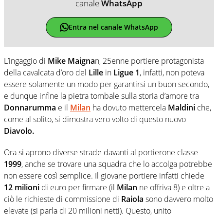
canale
WhatsApp
Entra nel canale WhatsApp
L’ingaggio di
Mike Maigna
n, 25enne portiere protagonista
della cavalcata d’oro del
Lille
in
Ligue 1
, infatti, non poteva
essere solamente un modo per garantirsi un buon secondo,
e dunque infine la pietra tombale sulla storia d’amore tra
Donnarumma
e il
Milan
ha dovuto mettercela
Maldini
che,
come al solito, si dimostra vero volto di questo nuovo
Diavolo.
Ora si aprono diverse strade davanti al portierone classe
1999
, anche se trovare una squadra che lo accolga potrebbe
non essere così semplice. Il giovane portiere infatti chiede
12 milioni
di euro per firmare (il
Milan
ne offriva 8) e oltre a
ciò le richieste di commissione di
Raiola
sono davvero molto
elevate (si parla di 20 milioni netti). Questo, unito