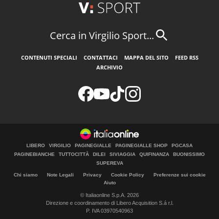
Cerca in Virgilio Sport...
CONTENUTI SPECIALI
CONTATTACI
MAPPA DEL SITO
FEED RSS
ARCHIVIO
LIBERO
VIRGILIO
PAGINEGIALLE
PAGINEGIALLE SHOP
PGCASA
PAGINEBIANCHE
TUTTOCITTÀ
DILEI
SIVIAGGIA
QUIFINANZA
BUONISSIMO
SUPEREVA
Chi siamo
Note Legali
Privacy
Cookie Policy
Preferenze sui cookie
Aiuto
© Italiaonline S.p.A. 2026
Direzione e coordinamento di Libero Acquisition S.á r.l.
P. IVA 03970540963