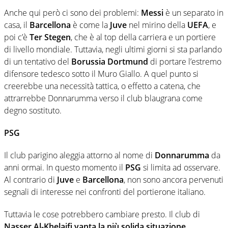
Anche qui però ci sono dei problemi:
Messi
è un separato in
casa, il
Barcellona
è come la
Juve
nel mirino della
UEFA
, e
poi c’è
Ter Stegen
, che è al top della carriera e un portiere
di livello mondiale. Tuttavia, negli ultimi giorni si sta parlando
di un tentativo del
Borussia Dortmund
di portare l’estremo
difensore tedesco sotto il Muro Giallo. A quel punto si
creerebbe una necessità tattica, o effetto a catena, che
attrarrebbe Donnarumma verso il club blaugrana come
degno sostituto.
PSG
Il club parigino aleggia attorno al nome di
Donnarumma
da
anni ormai. In questo momento il
PSG
si limita ad osservare.
Al contrario di
Juve
e
Barcellona
, non sono ancora pervenuti
segnali di interesse nei confronti del portierone italiano.
Tuttavia le cose potrebbero cambiare presto. Il club di
Nasser Al-Khelaifi vanta la più solida situazione