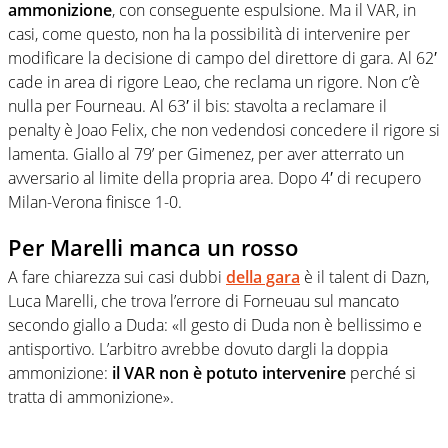
ammonizione
, con conseguente espulsione. Ma il VAR, in
casi, come questo, non ha la possibilità di intervenire per
modificare la decisione di campo del direttore di gara. Al 62′
cade in area di rigore Leao, che reclama un rigore. Non c’è
nulla per Fourneau. Al 63′ il bis: stavolta a reclamare il
penalty è Joao Felix, che non vedendosi concedere il rigore si
lamenta. Giallo al 79’ per Gimenez, per aver atterrato un
avversario al limite della propria area. Dopo 4′ di recupero
Milan-Verona finisce 1-0.
Per Marelli manca un rosso
A fare chiarezza sui casi dubbi
della gara
è il talent di Dazn,
Luca Marelli, che trova l’errore di Forneuau sul mancato
secondo giallo a Duda: «Il gesto di Duda non è bellissimo e
antisportivo. L’arbitro avrebbe dovuto dargli la doppia
ammonizione:
il VAR non è potuto intervenire
perché si
tratta di ammonizione».