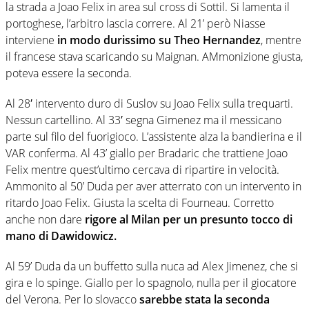
la strada a Joao Felix in area sul cross di Sottil. Si lamenta il
portoghese, l’arbitro lascia correre. Al 21’ però Niasse
interviene
in modo durissimo su Theo Hernandez
, mentre
il francese stava scaricando su Maignan. AMmonizione giusta,
poteva essere la seconda.
Al 28′ intervento duro di Suslov su Joao Felix sulla trequarti.
Nessun cartellino. Al 33′ segna Gimenez ma il messicano
parte sul filo del fuorigioco. L’assistente alza la bandierina e il
VAR conferma. Al 43’ giallo per Bradaric che trattiene Joao
Felix mentre quest’ultimo cercava di ripartire in velocità.
Ammonito al 50’ Duda per aver atterrato con un intervento in
ritardo Joao Felix. Giusta la scelta di Fourneau. Corretto
anche non dare
rigore al Milan per un presunto tocco di
mano di Dawidowicz.
Al 59’ Duda da un buffetto sulla nuca ad Alex Jimenez, che si
gira e lo spinge. Giallo per lo spagnolo, nulla per il giocatore
del Verona. Per lo slovacco
sarebbe stata la seconda