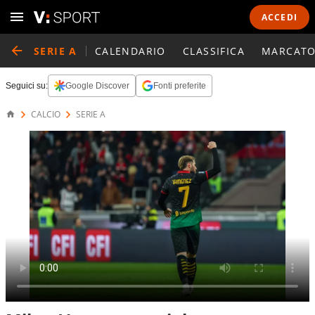
ACCEDI
SERIE A
CALENDARIO
CLASSIFICA
MARCATO
Seguici su:
Google Discover
Fonti preferite
CALCIO
SERIE A