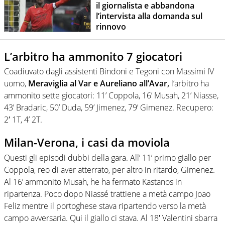
il giornalista e abbandona
l’intervista alla domanda sul
rinnovo
L’arbitro ha ammonito 7 giocatori
Coadiuvato dagli assistenti Bindoni e Tegoni con Massimi IV
uomo,
Meraviglia al Var e Aureliano all’Avar,
l’arbitro ha
ammonito sette giocatori: 11’ Coppola, 16’ Musah, 21’ Niasse,
43’ Bradaric, 50’ Duda, 59’ Jimenez, 79’ Gimenez. Recupero:
2′ 1T, 4’ 2T.
Milan-Verona, i casi da moviola
Questi gli episodi dubbi della gara. All’ 11’ primo giallo per
Coppola, reo di aver atterrato, per altro in ritardo, Gimenez.
Al 16’ ammonito Musah, he ha fermato Kastanos in
ripartenza. Poco dopo Niassé trattiene a metà campo Joao
Feliz mentre il portoghese stava ripartendo verso la metà
campo avversaria. Qui il giallo ci stava. Al 18′ Valentini sbarra