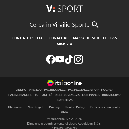
Cerca in Virgilio Sport...
CONTENUTI SPECIALI
CONTATTACI
MAPPA DEL SITO
FEED RSS
ARCHIVIO
LIBERO
VIRGILIO
PAGINEGIALLE
PAGINEGIALLE SHOP
PGCASA
PAGINEBIANCHE
TUTTOCITTÀ
DILEI
SIVIAGGIA
QUIFINANZA
BUONISSIMO
SUPEREVA
Chi siamo
Note Legali
Privacy
Cookie Policy
Preferenze sui cookie
Aiuto
© Italiaonline S.p.A. 2026
Direzione e coordinamento di Libero Acquisition S.á r.l.
P. IVA 03970540963