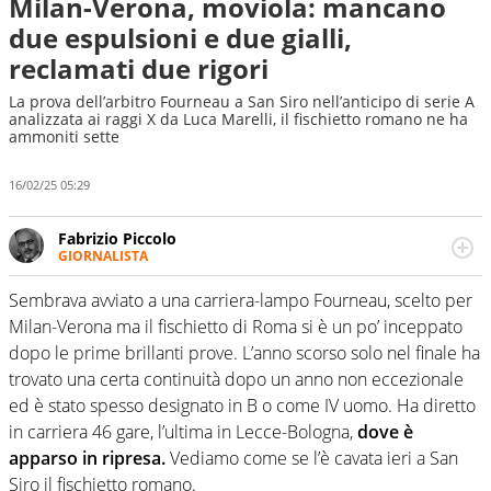
Milan-Verona, moviola: mancano
due espulsioni e due gialli,
reclamati due rigori
La prova dell’arbitro Fourneau a San Siro nell’anticipo di serie A
analizzata ai raggi X da Luca Marelli, il fischietto romano ne ha
ammoniti sette
16/02/25 05:29
Fabrizio Piccolo
GIORNALISTA
Nella sua carriera ha seguito numerose manifestazioni
sportive e collaborato con agenzie e testate. Esperienza,
Sembrava avviato a una carriera-lampo Fourneau, scelto per
competenza, conoscenza e memoria storica. Si occupa
Milan-Verona ma il fischietto di Roma si è un po’ inceppato
prevalentemente di calcio
dopo le prime brillanti prove. L’anno scorso solo nel finale ha
trovato una certa continuità dopo un anno non eccezionale
ed è stato spesso designato in B o come IV uomo. Ha diretto
in carriera 46 gare, l’ultima in Lecce-Bologna,
dove è
apparso in ripresa.
Vediamo come se l’è cavata ieri a San
Siro il fischietto romano.