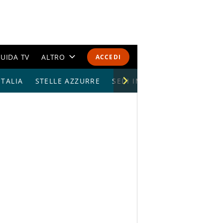
UIDA TV
ALTRO
ACCEDI
TALIA
STELLE AZZURRE
CALENDARI E CLASSIFICHE
SEDI IMPIANTI
ALTRI SPORT
MONDIALI 2026
OLIMPIADI
GOSSIP
LIFESTYLE