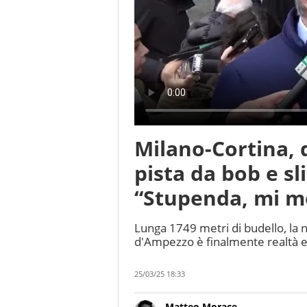
Milano-Cortina, 
pista da bob e sl
“Stupenda, mi me
Lunga 1749 metri di budello, la 
d'Ampezzo è finalmente realtà e
25/03/25 18:33
Matteo Morace