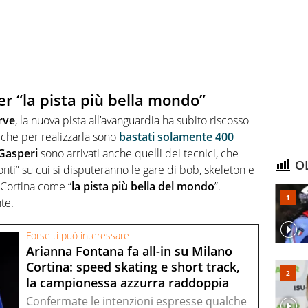
er “la pista più bella mondo”
rve
, la nuova pista all’avanguardia ha subito riscosso
 che per realizzarla sono
bastati solamente 400
Gasperi
sono arrivati anche quelli dei tecnici, che
OL
ti” su cui si disputeranno le gare di bob, skeleton e
o-Cortina come “
la pista più bella del mondo
”.
te.
Forse ti può interessare
Arianna Fontana fa all-in su Milano
Cortina: speed skating e short track,
la campionessa azzurra raddoppia
Confermate le intenzioni espresse qualche