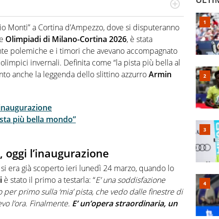
cio personale e professionale. Ama raccontare lo sport
l tempo reale: la verità della dirette non sono opinioni
nio Monti” a Cortina d’Ampezzo, dove si disputeranno
le
Olimpiadi di Milano-Cortina 2026
, è stata
ante polemiche e i timori che avevano accompagnato
limpici invernali. Definita come “la pista più bella al
nto anche la leggenda dello slittino azzurro
Armin
l’inaugurazione
ista più bella mondo”
, oggi l’inaugurazione
o si era già scoperto ieri lunedì 24 marzo, quando lo
i
è stato il primo a testarla: “
E’ una soddisfazione
per primo sulla ‘mia’ pista, che vedo dalle finestre di
vo l’ora. Finalmente.
E’ un’opera straordinaria, un