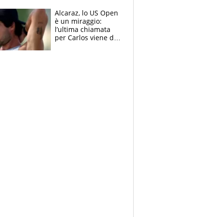
attaccano
Alcaraz, lo US Open
è un miraggio:
l’ultima chiamata
per Carlos viene da
New York e
potrebbe
coinvolgere Serena
Williams