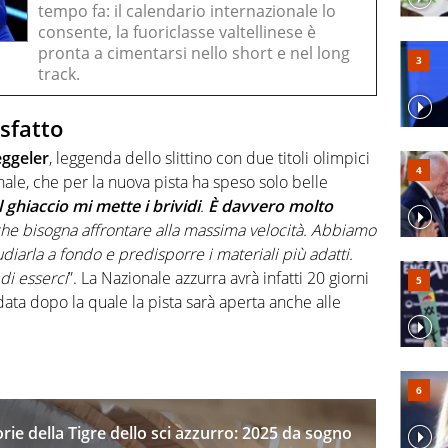
tempo fa: il calendario internazionale lo
consente, la fuoriclasse valtellinese è
pronta a cimentarsi nello short e nel long
track.
sfatto
ggeler
, leggenda dello slittino con due titoli olimpici
nale, che per la nuova pista ha speso solo belle
 ghiaccio mi mette i brividi
.
È davvero molto
che bisogna affrontare alla massima velocità. Abbiamo
udiarla a fondo e predisporre i materiali più adatti.
di esserci
”. La Nazionale azzurra avrà infatti 20 giorni
data dopo la quale la pista sarà aperta anche alle
orie della Tigre dello sci azzurro: 2025 da sogno