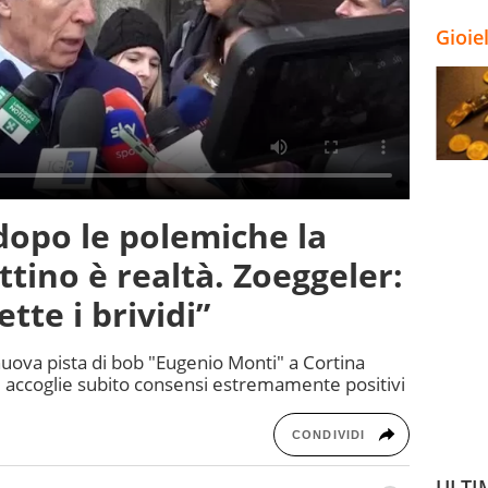
Gioie
dopo le polemiche la
ittino è realtà. Zoeggeler:
tte i brividi”
nuova pista di bob "Eugenio Monti" a Cortina
 accoglie subito consensi estremamente positivi
CONDIVIDI
ULTI