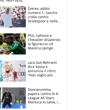
Zverev, addio
numero 1: Sascha
crolla contro
Griekspoor e nella
sfida a due con
Sinner si conferma
terzo. Quanti malori
PSG, Safonov e
a Montreal
Chevalier disastrosi:
la figuraccia col
Maiorca spinge
Suzuki da Luis
Enrique, Juve a
rischio beffa
Lara Gut-Behrami
dice basta e
annuncia il ritiro:
“Non voglio più
gareggiare”. Visita
decisiva per
Brignone
Donnarumma,
papera contro le K-
League All Stars:
Maresca lo salva, i
tifosi del City lo