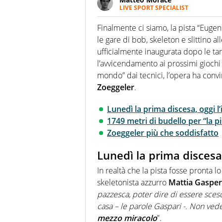
LIVE SPORT SPECIALIST
La multimedialità quale approc
focalizzando ogni attenzione su
Finalmente ci siamo, la pista “Euge
ma fatti
le gare di bob, skeleton e slittino al
ufficialmente inaugurata dopo le t
l’avvicendamento ai prossimi giochi o
mondo” dai tecnici, l’opera ha convi
Zoeggeler
.
Lunedì la prima discesa, oggi 
1749 metri di budello per “la p
Zoeggeler più che soddisfatto
Lunedì la prima discesa
In realtà che la pista fosse pronta l
skeletonista azzurro
Mattia Gasper
pazzesca, poter dire di essere sceso 
casa – le parole Gaspari -. Non vede
mezzo miracolo
”.