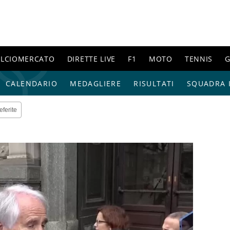
ALCIOMERCATO
DIRETTE LIVE
F1
MOTO
TENNIS
G
CALENDARIO
MEDAGLIERE
RISULTATI
SQUADRA I
eferite