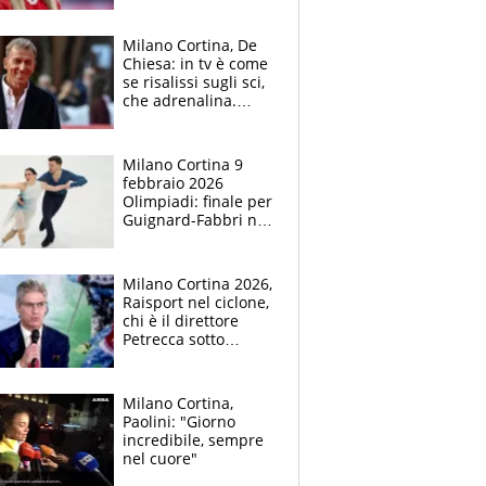
Milano Cortina, De
Chiesa: in tv è come
se risalissi sugli sci,
che adrenalina.
Occhio alla sorpresa
Paris ESCLUSIVA
Milano Cortina 9
febbraio 2026
Olimpiadi: finale per
Guignard-Fabbri nel
pattinaggio,
Mosaner-
Constantini beffati
Milano Cortina 2026,
Raisport nel ciclone,
chi è il direttore
Petrecca sotto
accusa: intuizioni
vincenti e flop,
l'attacco dell'Usigrai
Milano Cortina,
Paolini: "Giorno
incredibile, sempre
nel cuore"