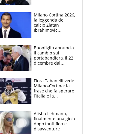
track dell'Italia team
dopo la lite
Milano Cortina 2026,
la leggenda del
calcio Zlatan
Ibrahimovic
tedoforo delle
Olimpiadi Invernali
Buonfiglio annuncia
il cambio sui
portabandiera, il 22
dicembre dal
presidente
Mattarella
Flora Tabanelli vede
Milano-Cortina: la
frase che fa sperare
l’Italia e la
rivelazione sulle
condizioni di
Brignone
Alisha Lehmann,
finalmente una gioia
dopo tanti flop e
disavventure