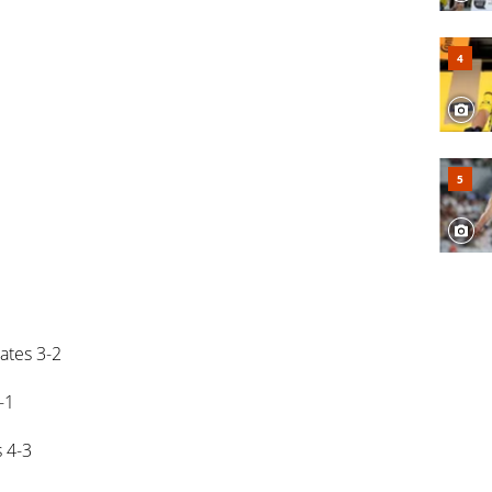
rates 3-2
-1
s 4-3