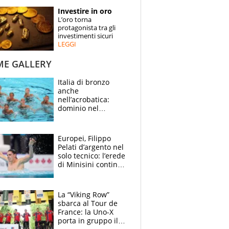
STORIE
Investire in oro
L’oro torna
SPECIALI
protagonista tra gli
investimenti sicuri
LEGGI
ESPERTI
ME GALLERY
CONTATTI
Italia di bronzo
anche
nell’acrobatica:
dominio nel
medagliere, ora
tocca a Ceccon, Curti
e compagni
Europei, Filippo
continuare
Pelati d’argento nel
solo tecnico: l’erede
di Minisini continua
a stupire, Los
Angeles è già nel
mirino
La “Viking Row”
sbarca al Tour de
France: la Uno-X
porta in gruppo il