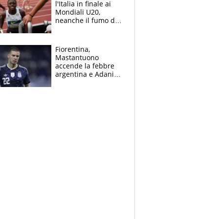
l'Italia in finale ai
Mondiali U20,
neanche il fumo di
un incendio la frena
sui 100 metri
Fiorentina,
Mastantuono
accende la febbre
argentina e Adani
impazzisce. Ma
Antognoni ‘rovina la
festa’ a Commisso