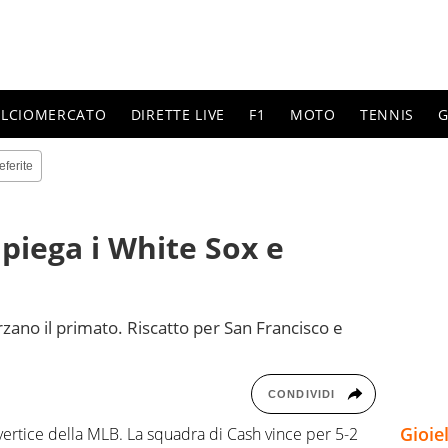
ALCIOMERCATO
DIRETTE LIVE
F1
MOTO
TENNIS
G
eferite
piega i White Sox e
zano il primato. Riscatto per San Francisco e
CONDIVIDI
Gioie
 vertice della MLB. La squadra di Cash vince per 5-2