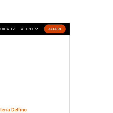
UIDA TV
ALTRO
ACCEDI
CALENDARI E CLASSIFICHE
ALTRI SPORT
MONDIALI 2026
OLIMPIADI
GOSSIP
LIFESTYLE
lleria Delfino