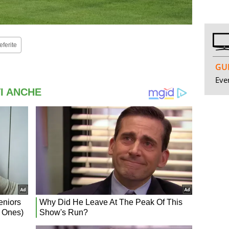
eferite
GUI
Even