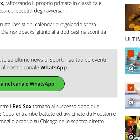
ox
, rafforzando il proprio primato in classifica e
ssi consecutivi degli avversari.
frutta l’assist del calendario regolando senza
a Diamondbacks, giunto alla dodicesima sconfitta
ULTI
o su ultime news di sport, risultati ed eventi
ti al nostro canale
WhatsApp
ra nel canale WhatsApp
tre i
Red Sox
tornano al successo dopo due
e Cubs, entrambe battute ed avvicinate da Houston e
eglio proprio su Chicago nello scontro diretto.