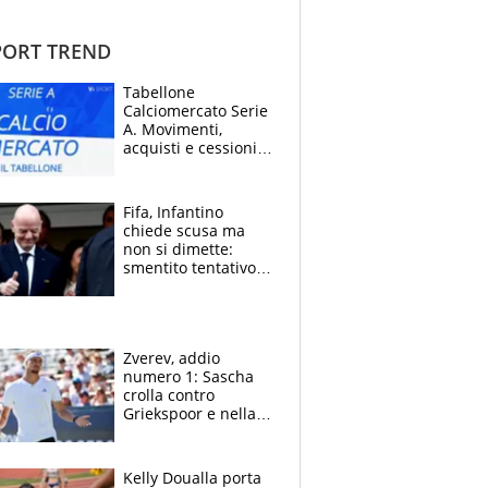
ORT TREND
Tabellone
Calciomercato Serie
A. Movimenti,
acquisti e cessioni:
estate 2026-27
Fifa, Infantino
chiede scusa ma
non si dimette:
smentito tentativo di
corruzione al
Marocco
Zverev, addio
numero 1: Sascha
crolla contro
Griekspoor e nella
sfida a due con
Sinner si conferma
terzo. Quanti malori
Kelly Doualla porta
a Montreal