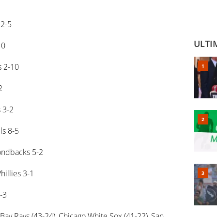
 2-5
ULTI
10
s 2-10
2
 3-2
ls 8-5
ondbacks 5-2
illies 3-1
-3
Bay Rays (43-24), Chicago White Sox (41-22), San