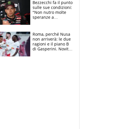
attacca le palline
Bezzecchi fa il punto
sulle sue condizioni:
"Non nutro molte
speranze a
Silverstone". Ma
promette battaglia
da Aragon
Roma, perché Nusa
non arriverà: le due
ragioni e il piano B
di Gasperini. Novità
su Pellegrini e
Cacciamani