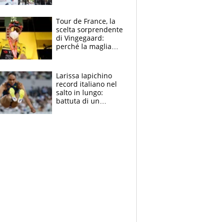
rito della Norvegia
di Haaland e
compagni
Tour de France, la
scelta sorprendente
di Vingegaard:
perché la maglia
gialla indossa la
mascherina, il
rischio da evitare
Larissa Iapichino
record italiano nel
salto in lungo:
battuta di un
centimetro mamma
Fiona May