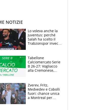
ME NOTIZIE
Lo voleva anche la
Juventus: perché
Salah ha scelto il
Trabzonspor invece
di un top club
Tabellone
Calciomercato Serie
B 26-27: Vogliacco
alla Cremonese,
Strefezza ufficiale al
Palermo
Zverev, Fritz,
Medvedev e Cobolli
fuori: chance unica
a Montreal per
Musetti, Jodar e
Fonseca. Sascha