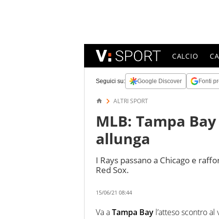
CALCIO
C
Seguici su:
Google Discover
Fonti pr
ALTRI SPORT
MLB: Tampa Bay 
allunga
I Rays passano a Chicago e raffor
Red Sox.
15/06/21 08:44
Va a
Tampa Bay
l’atteso scontro al