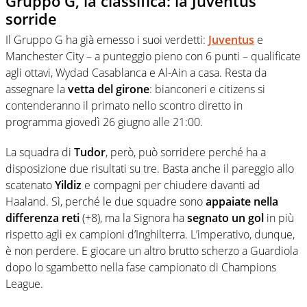
Gruppo G, la classifica: la Juventus
sorride
Il Gruppo G ha già emesso i suoi verdetti:
Juventus
e
Manchester City – a punteggio pieno con 6 punti – qualificate
agli ottavi, Wydad Casablanca e Al-Ain a casa. Resta da
assegnare la
vetta del girone
: bianconeri e citizens si
contenderanno il primato nello scontro diretto in
programma giovedì 26 giugno alle 21:00.
La squadra di
Tudor
, però, può sorridere perché ha a
disposizione due risultati su tre. Basta anche il pareggio allo
scatenato
Yildiz
e compagni per chiudere davanti ad
Haaland. Sì, perché le due squadre sono
appaiate nella
differenza reti
(+8), ma la Signora ha
segnato un gol
in più
rispetto agli ex campioni d’Inghilterra. L’imperativo, dunque,
è non perdere. E giocare un altro brutto scherzo a Guardiola
dopo lo sgambetto nella fase campionato di Champions
League.