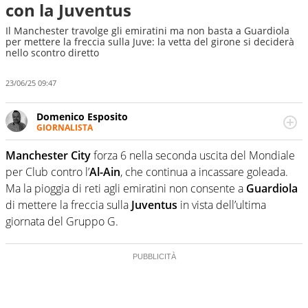
con la Juventus
Il Manchester travolge gli emiratini ma non basta a Guardiola
per mettere la freccia sulla Juve: la vetta del girone si deciderà
nello scontro diretto
23/06/25 09:47
Domenico Esposito
GIORNALISTA
Da vent’anni in campo e sul campo per vivere ogni evento
in tutte le sue sfaccettature. Passione smisurata per il
Manchester City
forza 6 nella seconda uscita del Mondiale
calcio e per la sfera di cuoio. Il pallone è una cosa
per Club contro l’
Al-Ain
, che continua a incassare goleada.
serissima, guai a dirgli di no
Ma la pioggia di reti agli emiratini non consente a
Guardiola
di mettere la freccia sulla
Juventus
in vista dell’ultima
giornata del Gruppo G.