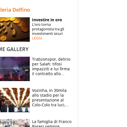
STORIE
lleria Delfino
SPECIALI
Investire in oro
L’oro torna
ESPERTI
protagonista tra gli
investimenti sicuri
LEGGI
CONTATTI
ME GALLERY
Trabzonspor, delirio
per Salah: tifosi
impazziti e lui firma
il contratto allo
stadio
Vozinha, in 30mila
allo stadio per la
presentazione al
Colo-Colo tra luci,
spettacolo, elicotteri
e paracadutisti
La famiglia di Franco
Baresi sempre