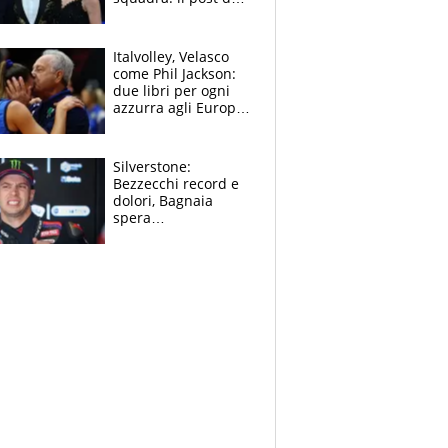
figlio di Amadeus e
Sanremo sullo
sfondo
Italvolley, Velasco
come Phil Jackson:
due libri per ogni
azzurra agli Europei.
Quello per Sylla è
“geniale”
Silverstone:
Bezzecchi record e
dolori, Bagnaia
spera
nell'antidolorifico,
Marquez si tira fuori
e vota Aprilia