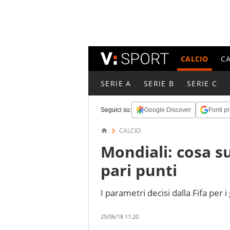
CALCIO
C
SERIE A
SERIE B
SERIE C
Seguici su:
Google Discover
Fonti pr
CALCIO
Mondiali: cosa su
pari punti
I parametri decisi dalla Fifa per i
25/06/18 11:20