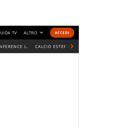
UIDA TV
ALTRO
ACCEDI
NFERENCE L.
CALENDARI E CLASSIFICHE
CALCIO ESTERO
SUPERCOPPA ITALIAN
ALTRI SPORT
MONDIALI 2026
OLIMPIADI
GOSSIP
LIFESTYLE