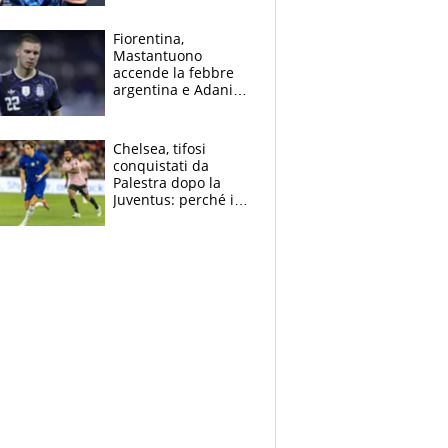
Giampaolo
giornalista, mamma
Fiorentina,
insegnante e il
Mastantuono
fratello calciatore
accende la febbre
argentina e Adani
impazzisce. Ma
Antognoni ‘rovina la
festa’ a Commisso
Chelsea, tifosi
conquistati da
Palestra dopo la
Juventus: perché i
fan dei Blues sono
pazzi dell’azzurro