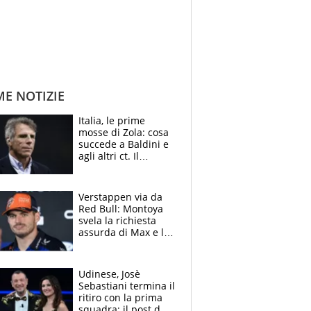
ME NOTIZIE
Italia, le prime
mosse di Zola: cosa
succede a Baldini e
agli altri ct. Il
Borussia tenta un
altro sgarbo agli
azzurri
Verstappen via da
Red Bull: Montoya
svela la richiesta
assurda di Max e lo
avverte: “Sicuro
Mercedes e
McLaren siano
Udinese, Josè
meglio?”
Sebastiani termina il
ritiro con la prima
squadra: il post del