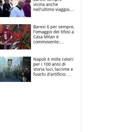
vicina anche
nell'ultimo viaggio,
la moglie Maura, i
figli e i suoi cari
circondati
Baresi 6 per sempre,
dall'affetto dei tifosi
l'omaggio dei tifosi a
Casa Milan è
commovente:
maglie, bandiere,
sciarpe, lacrime e
bigliettini
Napoli è mille colori:
per i 100 anni di
storia luci, lacrime e
fuochi d'artificio: De
Laurentiis salta al
coro anti-Juve