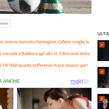
eferite
ULTI
o averne distrutto l’immagine: Ceferin sceglie la
 succede a Baldini e agli altri ct. Il Borussia tenta
l'Al Hilal quante sofferenze in pre-season: pari