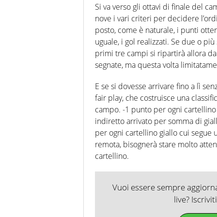
Si va verso gli ottavi di finale del 
nove i vari criteri per decidere l’or
posto, come è naturale, i punti ottenu
uguale, i gol realizzati. Se due o più
primi tre campi si ripartirà allora d
segnate, ma questa volta limitatame
E se si dovesse arrivare fino a lì se
fair play, che costruisce una classi
campo. -1 punto per ogni cartellino g
indiretto arrivato per somma di giall
per ogni cartellino giallo cui segue 
remota, bisognerà stare molto attent
cartellino.
Vuoi essere sempre aggiornat
live? Iscrivi