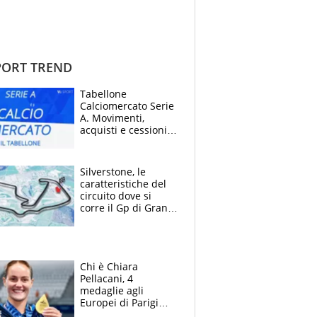
ORT TREND
Tabellone
Calciomercato Serie
A. Movimenti,
acquisti e cessioni:
estate 2026-27
Silverstone, le
caratteristiche del
circuito dove si
corre il Gp di Gran
Bretagna del
Motomondiale
Chi è Chiara
Pellacani, 4
medaglie agli
Europei di Parigi
2026, papà