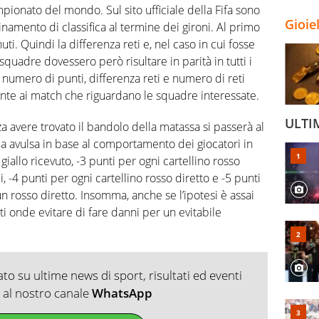
campionato del mondo. Sul sito ufficiale della Fifa sono
Gioie
dinamento di classifica al termine dei gironi. Al primo
ti. Quindi la differenza reti e, nel caso in cui fosse
 squadre dovessero però risultare in parità in tutti i
a numero di punti, differenza reti e numero di reti
nte ai match che riguardano le squadre interessate.
ULTI
nza avere trovato il bandolo della matassa si passerà al
fica avulsa in base al comportamento dei giocatori in
iallo ricevuto, -3 punti per ogni cartellino rosso
i, -4 punti per ogni cartellino rosso diretto e -5 punti
un rosso diretto. Insomma, anche se l’ipotesi è assai
i onde evitare di fare danni per un evitabile
o su ultime news di sport, risultati ed eventi
ti al nostro canale
WhatsApp