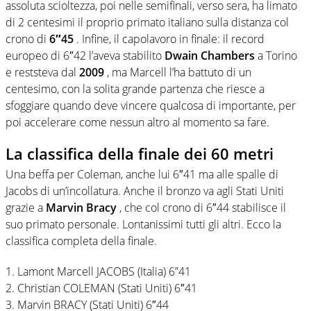
assoluta scioltezza, poi nelle semifinali, verso sera, ha limato
di 2 centesimi il proprio primato italiano sulla distanza col
crono di
6″45
. Infine, il capolavoro in finale: il record
europeo di 6″42 l’aveva stabilito
Dwain Chambers
a Torino
e reststeva dal
2009
, ma Marcell l’ha battuto di un
centesimo, con la solita grande partenza che riesce a
sfoggiare quando deve vincere qualcosa di importante, per
poi accelerare come nessun altro al momento sa fare.
La classifica della finale dei 60 metri
Una beffa per Coleman, anche lui 6″41 ma alle spalle di
Jacobs di un’incollatura. Anche il bronzo va agli Stati Uniti
grazie a
Marvin Bracy
, che col crono di 6″44 stabilisce il
suo primato personale. Lontanissimi tutti gli altri. Ecco la
classifica completa della finale.
1. Lamont Marcell JACOBS (Italia) 6”41
2. Christian COLEMAN (Stati Uniti) 6″41
3. Marvin BRACY (Stati Uniti) 6″44