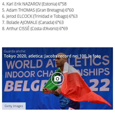
4. Karl Erik NAZAROV (Estonia) 6″58
5. Adam THOMAS (Gran Bretagna) 6″60
6. Jerod ELCOCK (Trinidad e Tobago) 6″63
7. Bolade AJOMALE (Canada) 6″63
8. Arthur CISSÉ (Costa d’Avorio) 6″69
Tokyo 2020, atletica: Jacobs record nei 100, le foto
Getty Images