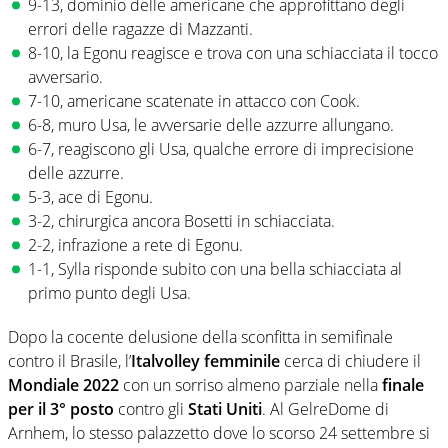
9-13, dominio delle americane che approfittano degli
errori delle ragazze di Mazzanti.
8-10, la Egonu reagisce e trova con una schiacciata il tocco
avversario.
7-10, americane scatenate in attacco con Cook.
6-8, muro Usa, le avversarie delle azzurre allungano.
6-7, reagiscono gli Usa, qualche errore di imprecisione
delle azzurre.
5-3, ace di Egonu.
3-2, chirurgica ancora Bosetti in schiacciata.
2-2, infrazione a rete di Egonu.
1-1, Sylla risponde subito con una bella schiacciata al
primo punto degli Usa.
Dopo la cocente delusione della sconfitta in semifinale
contro il Brasile, l’
Italvolley femminile
cerca di chiudere il
Mondiale 2022
con un sorriso almeno parziale nella
finale
per il 3° posto
contro gli
Stati Uniti
. Al GelreDome di
Arnhem, lo stesso palazzetto dove lo scorso 24 settembre si