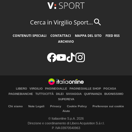
Cerca in Virgilio Sport...
CONTENUTI SPECIALI
CONTATTACI
MAPPA DEL SITO
FEED RSS
ARCHIVIO
LIBERO
VIRGILIO
PAGINEGIALLE
PAGINEGIALLE SHOP
PGCASA
PAGINEBIANCHE
TUTTOCITTÀ
DILEI
SIVIAGGIA
QUIFINANZA
BUONISSIMO
SUPEREVA
Chi siamo
Note Legali
Privacy
Cookie Policy
Preferenze sui cookie
Aiuto
© Italiaonline S.p.A. 2026
Direzione e coordinamento di Libero Acquisition S.á r.l.
P. IVA 03970540963