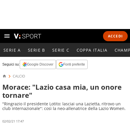
ACCEDI
SERIE A
SERIE B
SERIE C
COPPA ITALIA
CHAMP
Seguici su:
Google Discover
Fonti preferite
CALCIO
Morace: "Lazio casa mia, un onore
tornare"
"Ringrazio il presidente Lotito: lasciai una Lazietta, ritrovo un
club internazionale": così la neo-allenatrice della Lazio Women.
02/02/21 17:47