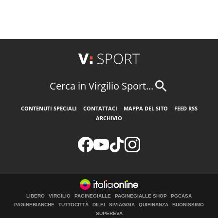
Cerca in Virgilio Sport...
CONTENUTI SPECIALI
CONTATTACI
MAPPA DEL SITO
FEED RSS
ARCHIVIO
LIBERO
VIRGILIO
PAGINEGIALLE
PAGINEGIALLE SHOP
PGCASA
PAGINEBIANCHE
TUTTOCITTÀ
DILEI
SIVIAGGIA
QUIFINANZA
BUONISSIMO
SUPEREVA