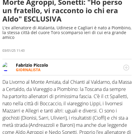
Morte Agroppi, Sonetti: "Ho perso
un fratello, vi racconto io chi era
Aldo" ESCLUSIVA
L'ex allenatore di Atalanta, Udinese e Cagliari è nato a Piombino,
la stessa città del cuore Toro scomparso ieri di cui era grande
amico
03/01/25 11:43
Fabrizio Piccolo
GIORNALISTA
Nella sua carriera ha seguito numerose manifestazioni
sportive e collaborato con agenzie e testate. Esperienza,
Da Livorno al Monte Amiata, dal Chianti al Valdarno, da Massa
competenza, conoscenza e memoria storica. Si occupa
a Certaldo, da Viareggio a Piombino: la Toscana da sempre
prevalentemente di calcio
ha partorito allenatori di primissima fascia. C’è il ct Spalletti,
nato nella città di Boccaccio, il viareggino Lippi, i livornesi
Mazzarri e Allegri e tanti altri: uguali e diversi. Ci sono i
giochisti (Dionisi, Sarri, Ulivieri), i risultatisti (Cioffi) e chi sta a
metà strada (Andreazzoli e Baroni) ma anche due leggende
come Aldo Agroppi e Nedo Sonetti. Proprio l’ex allenatore di