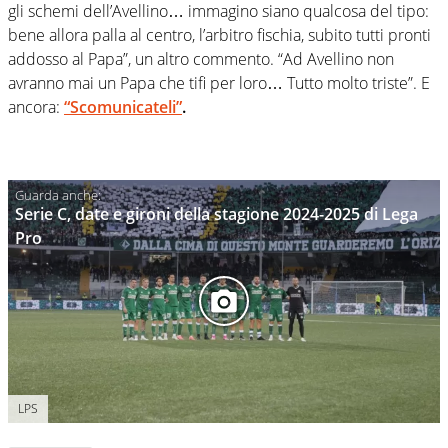
gli schemi dell’Avellino… immagino siano qualcosa del tipo:
bene allora palla al centro, l’arbitro fischia, subito tutti pronti
addosso al Papa”, un altro commento. “Ad Avellino non
avranno mai un Papa che tifi per loro… Tutto molto triste”. E
ancora:
“Scomunicateli”
.
Serie C, date e gironi della stagione 2024-2025 di Lega
Pro
LPS