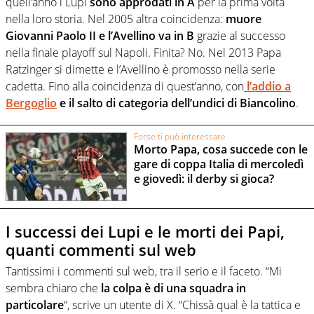
quell’anno i Lupi
sono approdati in A
per la prima volta
nella loro storia. Nel 2005 altra coincidenza:
muore
Giovanni Paolo II e l’Avellino va in B
grazie al successo
nella finale playoff sul Napoli. Finita? No. Nel 2013 Papa
Ratzinger si dimette e l’Avellino è promosso nella serie
cadetta. Fino alla coincidenza di quest’anno, con
l’addio a
Bergoglio
e il salto di categoria dell’undici di Biancolino
.
Forse ti può interessare
Morto Papa, cosa succede con le
gare di coppa Italia di mercoledì
e giovedì: il derby si gioca?
I successi dei Lupi e le morti dei Papi,
quanti commenti sul web
Tantissimi i commenti sul web, tra il serio e il faceto. “Mi
sembra chiaro che
la colpa è di una squadra in
particolare
“, scrive un utente di X. “Chissà qual è la tattica e