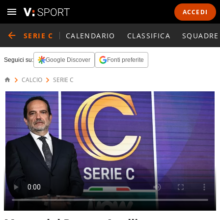
ACCEDI
SERIE C
CALENDARIO
CLASSIFICA
SQUADRE
Seguici su:
Google Discover
Fonti preferite
CALCIO
SERIE C