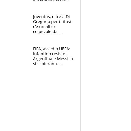
Aprilia vuole
un'altra impresa,
Ducati in affanno
Juventus, oltre a Di
Gregorio per i tifosi
c’è un altro
colpevole da
mandar via
FIFA, assedio UEFA:
Infantino resiste.
Argentina e Messico
si schierano,
CONCACAF spaccata