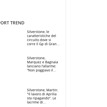
ORT TREND
Silverstone, le
caratteristiche del
circuito dove si
corre il Gp di Gran
Bretagna del
Motomondiale
Silverstone,
Marquez e Bagnaia
lanciano l’allarme:
“Non poggiavo il
ginocchio, dobbiamo
capire cosa è
successo”
Silverstone, Martin:
"Il lavoro di Aprilia
sta ripagando". Le
lacrime di
Bezzecchi: "Ho dato