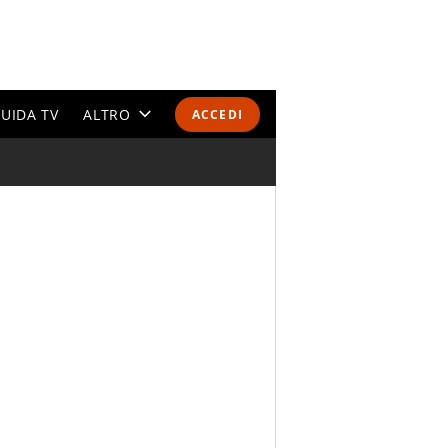
UIDA TV
ALTRO
ACCEDI
CALENDARI E CLASSIFICHE
ALTRI SPORT
MONDIALI 2026
OLIMPIADI
GOSSIP
LIFESTYLE