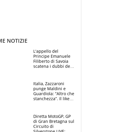
ME NOTIZIE
L'appello del
Principe Emanuele
Filiberto di Savoia
scatena i dubbi dei
tifosi: "E' una
trappola"
Italia, Zazzaroni
punge Maldini e
Guardiola: “Altro che
stanchezza”. Il like
di Mancini e le
polemiche sui social
Diretta MotoGP, GP
di Gran Bretagna sul
Circuito di
Silverstone LIVE: