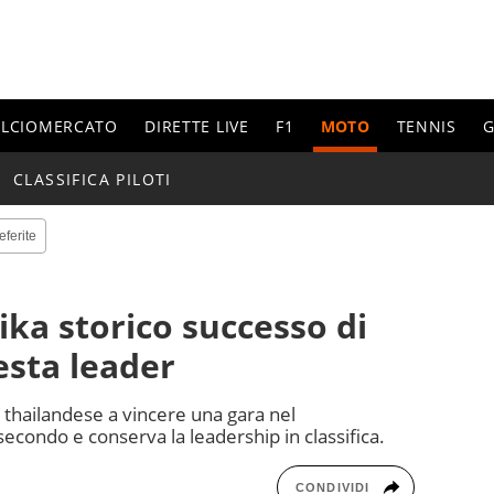
ALCIOMERCATO
DIRETTE LIVE
F1
MOTO
TENNIS
G
CLASSIFICA PILOTI
eferite
ka storico successo di
esta leader
o thailandese a vincere una gara nel
condo e conserva la leadership in classifica.
CONDIVIDI