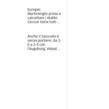
tutto, spero di finire
la gara domani"
Europei,
Martinenghi prova a
cancellare i dubbi:
Ceccon tiene tutti
col fiato sospeso.
Pellegrini punta su
Curtis
Anche il Sassuolo è
senza portiere: da 2-
0 a 2-3 con
l'Augsburg, Volpato
non basta, che
errori di Muric