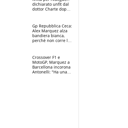
dichiarato unfit dal
dottor Charte dopo
la brutta caduta di
venerdì
Gp Repubblica Ceca:
Alex Marquez alza
bandiera bianca,
perchè non corre la
Sprint e la gara di
Brno
Crossover F1 e
MotoGP, Marquez a
Barcellona incorona
Antonelli: "Ha una
grinta diversa"