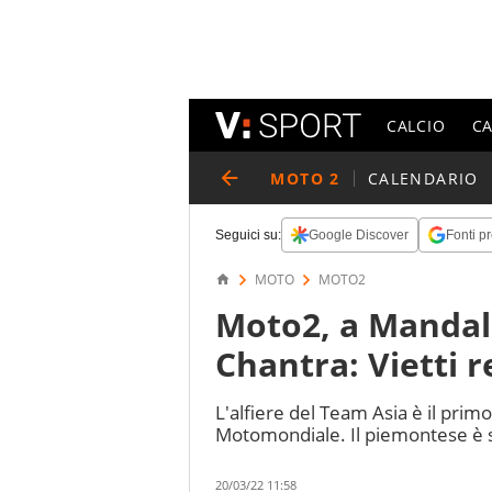
CALCIO
C
MOTO 2
CALENDARIO
Seguici su:
Google Discover
Fonti pr
MOTO
MOTO2
Moto2, a Mandali
Chantra: Vietti r
L'alfiere del Team Asia è il prim
Motomondiale. Il piemontese è se
20/03/22 11:58