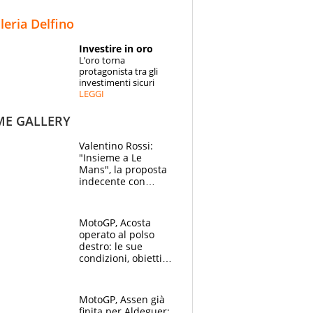
STORIE
lleria Delfino
SPECIALI
Investire in oro
L’oro torna
ESPERTI
protagonista tra gli
investimenti sicuri
LEGGI
CONTATTI
ME GALLERY
Valentino Rossi:
"Insieme a Le
Mans", la proposta
indecente con
Lando Norris al
Festival di
Goodwood
MotoGP, Acosta
operato al polso
destro: le sue
condizioni, obiettivo
Sachsenring
MotoGP, Assen già
finita per Aldeguer: