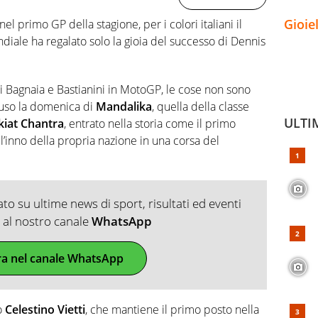
Gioie
el primo GP della stagione, per i colori italiani il
le ha regalato solo la gioia del successo di Dennis
i Bagnaia e Bastianini in MotoGP, le cose non sono
iuso la domenica di
Mandalika
, quella della classe
ULTI
iat Chantra
, entrato nella storia come il primo
l’inno della propria nazione in una corsa del
o su ultime news di sport, risultati ed eventi
ti al nostro canale
WhatsApp
ra nel canale WhatsApp
o
Celestino Vietti
, che mantiene il primo posto nella