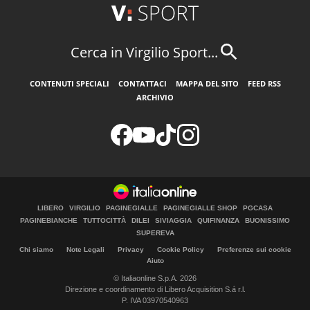
Cerca in Virgilio Sport...
CONTENUTI SPECIALI
CONTATTACI
MAPPA DEL SITO
FEED RSS
ARCHIVIO
LIBERO
VIRGILIO
PAGINEGIALLE
PAGINEGIALLE SHOP
PGCASA
PAGINEBIANCHE
TUTTOCITTÀ
DILEI
SIVIAGGIA
QUIFINANZA
BUONISSIMO
SUPEREVA
Chi siamo
Note Legali
Privacy
Cookie Policy
Preferenze sui cookie
Aiuto
© Italiaonline S.p.A. 2026
Direzione e coordinamento di Libero Acquisition S.á r.l.
P. IVA 03970540963