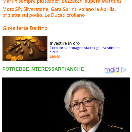
Martin sempre più leader, Bezzecchi supera Marquez
MotoGP, Silverstone, Gara Sprint: volano le Aprilia,
tripletta sul podio. Le Ducati crollano
Gioielleria Delfino
Investire in oro
L’oro torna protagonista tra gli investimenti
sicuri
LEGGI