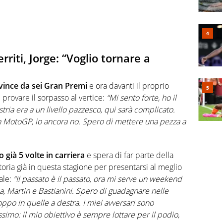
iti, Jorge: “Voglio tornare a
 vince da sei Gran Premi
e ora davanti il proprio
e provare il sorpasso al vertice:
“Mi sento forte, ho il
tria era a un livello pazzesco, qui sarà complicato.
 in MotoGP, io ancora no. Spero di mettere una pezza a
già 5 volte in carriera
e spera di far parte della
vittoria già in questa stagione per presentarsi al meglio
ale:
“Il passato è il passato, ora mi serve un weekend
, Martin e Bastianini. Spero di guadagnare nelle
oppo in quelle a destra. I miei avversari sono
imo: il mio obiettivo è sempre lottare per il podio,