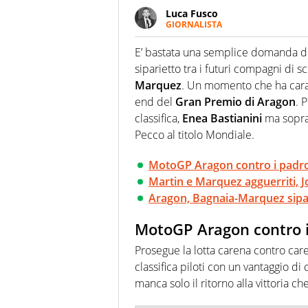
Luca Fusco
GIORNALISTA
Giornalista multimediale. Quan
spesso e volentieri finisce sul 
E’ bastata una semplice domanda di u
siparietto tra i futuri compagni di s
Marquez
. Un momento che ha carat
end del
Gran Premio di Aragon
. 
classifica,
Enea Bastianini
ma sopra
Pecco al titolo Mondiale.
MotoGP Aragon contro i padro
Martin e Marquez agguerriti, J
Aragon, Bagnaia-Marquez sipar
MotoGP Aragon contro i
Prosegue la lotta carena contro car
classifica piloti con un vantaggio di
manca solo il ritorno alla vittoria 