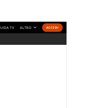
UIDA TV
ALTRO
ACCEDI
CALENDARI E CLASSIFICHE
ALTRI SPORT
MONDIALI 2026
OLIMPIADI
GOSSIP
LIFESTYLE