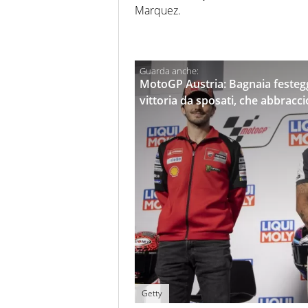
Marquez.
MotoGP Austria: Bagnaia festegg
vittoria da sposati, che abbracci
Getty