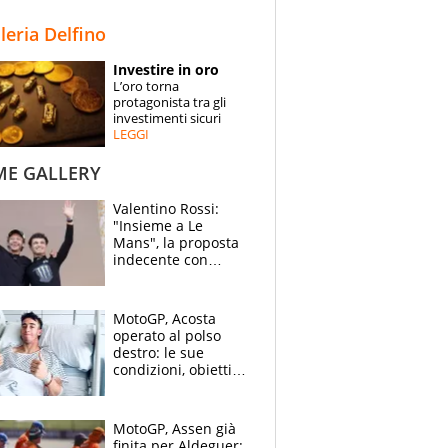
STORIE
lleria Delfino
SPECIALI
Investire in oro
L’oro torna
ESPERTI
protagonista tra gli
investimenti sicuri
LEGGI
CONTATTI
ME GALLERY
Valentino Rossi:
"Insieme a Le
Mans", la proposta
indecente con
Lando Norris al
Festival di
Goodwood
MotoGP, Acosta
operato al polso
destro: le sue
condizioni, obiettivo
Sachsenring
MotoGP, Assen già
finita per Aldeguer: