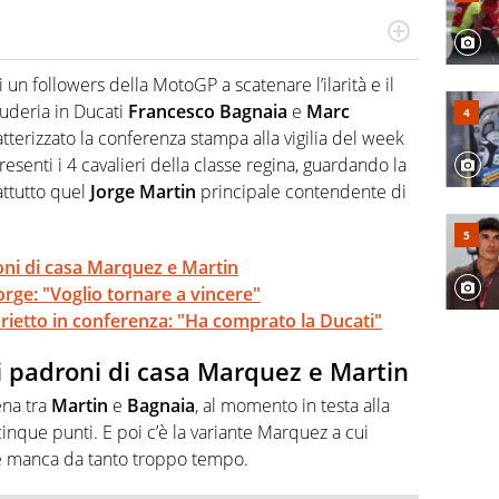
do si accendono i motori, lui sgasa, impenna, derapa. E
podio
n followers della MotoGP a scatenare l’ilarità e il
cuderia in Ducati
Francesco Bagnaia
e
Marc
terizzato la conferenza stampa alla vigilia del week
Presenti i 4 cavalieri della classe regina, guardando la
ttutto quel
Jorge Martin
principale contendente di
ni di casa Marquez e Martin
orge: "Voglio tornare a vincere"
ietto in conferenza: "Ha comprato la Ducati"
 padroni di casa Marquez e Martin
ena tra
Martin
e
Bagnaia
, al momento in testa alla
 cinque punti. E poi c’è la variante Marquez a cui
che manca da tanto troppo tempo.