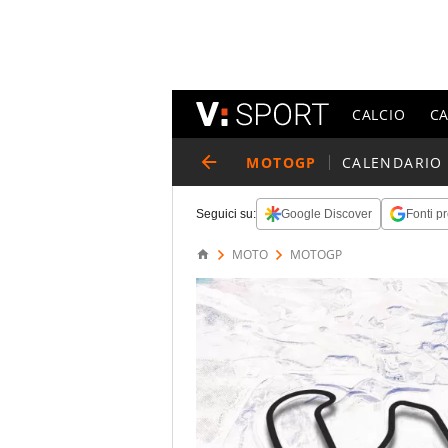
CALCIO
C
MOTOGP
CALENDARIO
Seguici su:
Google Discover
Fonti pr
MOTO
MOTOGP