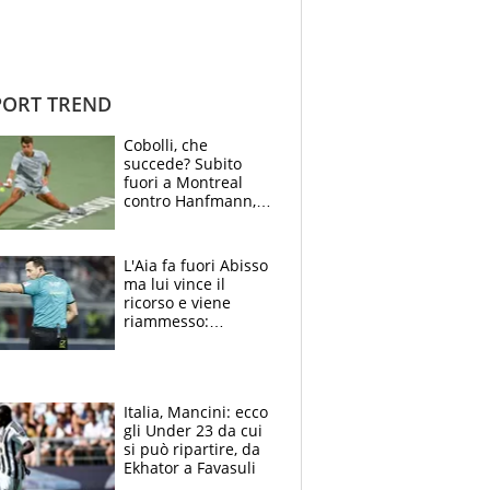
ORT TREND
Cobolli, che
succede? Subito
fuori a Montreal
contro Hanfmann,
per Flavio è tutta
colpa della tosse
L'Aia fa fuori Abisso
ma lui vince il
ricorso e viene
riammesso:
continua momento
nero per gli arbitri
Italia, Mancini: ecco
gli Under 23 da cui
si può ripartire, da
Ekhator a Favasuli