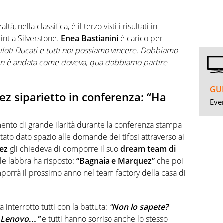
à, nella classifica, è il terzo visti i risultati in
int a Silverstone.
Enea Bastianini
è carico per
piloti Ducati e tutti noi possiamo vincere. Dobbiamo
non è andata come doveva, qua dobbiamo partire
GUI
z siparietto in conferenza: “Ha
Even
nto di grande ilarità durante la conferenza stampa
stato dato spazio alle domande dei tifosi attraverso ai
ez
gli chiedeva di comporre il suo
dream team di
lle labbra ha risposto:
“Bagnaia e Marquez”
che poi
porrà il prossimo anno nel team factory della casa di
a interrotto tutti con la battuta:
“Non lo sapete?
i Lenovo…”
e tutti hanno sorriso anche lo stesso