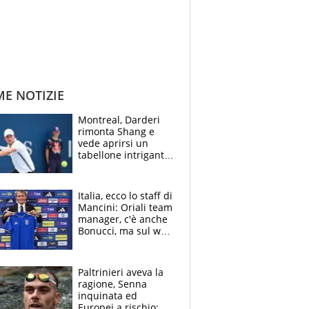
ME NOTIZIE
Montreal, Darderi
rimonta Shang e
vede aprirsi un
tabellone intrigante:
"Penso solo a
Borges, ma sono
felice del mio livello"
Italia, ecco lo staff di
Mancini: Oriali team
manager, c'è anche
Bonucci, ma sul web
infuria la polemica
Paltrinieri aveva la
ragione, Senna
inquinata ed
Europei a rischio: