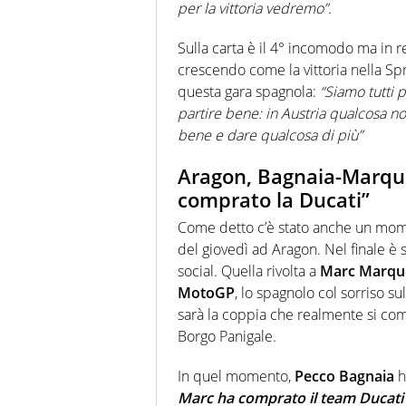
per la vittoria vedremo”.
Sulla carta è il 4° incomodo ma in realt
crescendo come la vittoria nella Spr
questa gara spagnola:
“Siamo tutti 
partire bene: in Austria qualcosa 
bene e dare qualcosa di più”
Aragon, Bagnaia-Marque
comprato la Ducati”
Come detto c’è stato anche un mome
del giovedì ad Aragon. Nel finale è 
social. Quella rivolta a
Marc Marqu
MotoGP
, lo spagnolo col sorriso su
sarà la coppia che realmente si com
Borgo Panigale.
In quel momento,
Pecco Bagnaia
h
Marc ha comprato il team Ducat