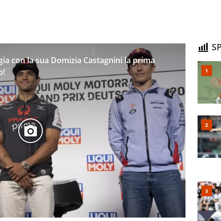
SP
ia con la sua Domizia Castagnini la prima
o!