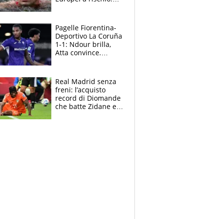
allenamenti fermi,
cosa succede
adesso
Pagelle Fiorentina-
Deportivo La Coruña
1-1: Ndour brilla,
Atta convince.
Pongracic rovina
tutto nel finale
Real Madrid senza
freni: l’acquisto
record di Diomande
che batte Zidane e
Ronaldo. Vinicius
rinnova: le cifre