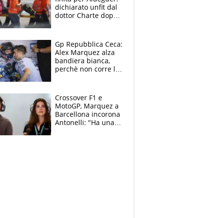
dichiarato unfit dal
dottor Charte dopo
la brutta caduta di
venerdì
Gp Repubblica Ceca:
Alex Marquez alza
bandiera bianca,
perchè non corre la
Sprint e la gara di
Brno
Crossover F1 e
MotoGP, Marquez a
Barcellona incorona
Antonelli: "Ha una
grinta diversa"