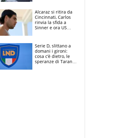
Alcaraz si ritira da
Cincinnati, Carlos
rinvia la sfida a
Sinner e ora US
Open di nuovo a
rischio
Serie D, slittano a
domani i gironi:
cosa c’è dietro, le
speranze di Taranto
e Messina, chi può
essere ripescato