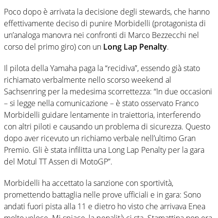
Poco dopo è arrivata la decisione degli stewards, che hanno
effettivamente deciso di punire Morbidelli (protagonista di
un’analoga manovra nei confronti di Marco Bezzecchi nel
corso del primo giro) con un
Long Lap Penalty
.
Il pilota della Yamaha paga la “recidiva”, essendo già stato
richiamato verbalmente nello scorso weekend al
Sachsenring per la medesima scorrettezza: “In due occasioni
– si legge nella comunicazione – è stato osservato Franco
Morbidelli guidare lentamente in traiettoria, interferendo
con altri piloti e causando un problema di sicurezza. Questo
dopo aver ricevuto un richiamo verbale nell’ultimo Gran
Premio. Gli è stata infilitta una Long Lap Penalty per la gara
del Motul TT Assen di MotoGP”.
Morbidelli ha accettato la sanzione con sportività,
promettendo battaglia nelle prove ufficiali e in gara: Sono
andati fuori pista alla 11 e dietro ho visto che arrivava Enea
molto veloce. Mi spiace, la penalità ci sta. Stamattina non era