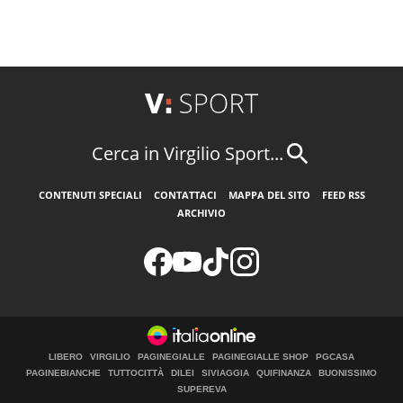
Cerca in Virgilio Sport...
CONTENUTI SPECIALI
CONTATTACI
MAPPA DEL SITO
FEED RSS
ARCHIVIO
LIBERO
VIRGILIO
PAGINEGIALLE
PAGINEGIALLE SHOP
PGCASA
PAGINEBIANCHE
TUTTOCITTÀ
DILEI
SIVIAGGIA
QUIFINANZA
BUONISSIMO
SUPEREVA