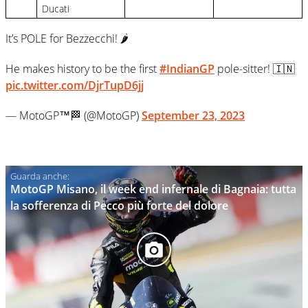
Ducati
It’s POLE for Bezzecchi! 🌶️
He makes history to be the first
#IndianGP
pole-sitter! 🇮🇳
pic.twitter.com/DjrTupD6jj
— MotoGP™🏁 (@MotoGP)
September 23, 2023
MotoGP Misano, il week end infernale di Bagnaia: tutta
la sofferenza di Pecco più forte del dolore