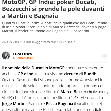
MotoGP, GP India: poker Ducati,
Bezzecchi si prende la pole davanti
a Martin e Bagnaia
Quattro Ducati ai primi 4 posti delle qualifiche del Gran Premio
di India MotoGP con la pole di Marco Bezzecchi davanti a Jorge
Martin, il leader del mondiale Bagnaia e Luca Marini
2023-09-23T06:46:00+0000
Aggiornamento:
23/09/23 09:52
Luca Fusco
GIORNALISTA
Giornalista multimediale. Quando si accendono i motori,
lui sgasa, impenna, derapa. E spesso e volentieri finisce
Il
dominio delle Ducati in MotoGP
continua e si estende
sul podio
anche al
GP d’India
sul nuovissimo
circuito di Buddh
.
Quattro Desmosedici si sono prese le prime 4 posizioni in
qualifica. Il più veloce confermando l’approccio buono col
circuito indiano sin dalle libere è
Marco Bezzecchi
(Mooney
VR46) che si è preso la pole position in 1:43.947 davanti a
Jorge Martin
(Pramac) e
Pecco Bagnaia
(Ducati ufficiale),
questi ultimi ma anche Bez chissà, in lotta per il mondiale.