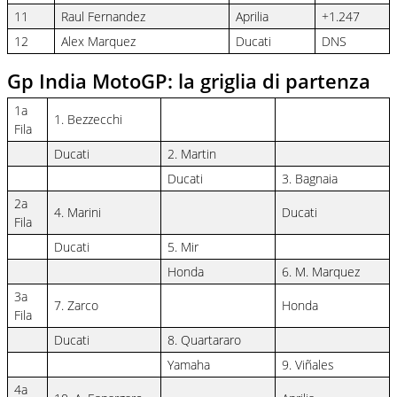
11
Raul Fernandez
Aprilia
+1.247
12
Alex Marquez
Ducati
DNS
Gp India MotoGP: la griglia di partenza
1a
1. Bezzecchi
Fila
Ducati
2. Martin
Ducati
3. Bagnaia
2a
4. Marini
Ducati
Fila
Ducati
5. Mir
Honda
6. M. Marquez
3a
7. Zarco
Honda
Fila
Ducati
8. Quartararo
Yamaha
9. Viñales
4a