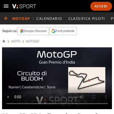
ACCEDI
MOTOGP
CALENDARIO
CLASSIFICA PILOTI
P
Seguici su:
Google Discover
Fonti preferite
MOTO
MOTOGP