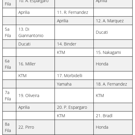
10. A. Espargaro
Aprilia
Fila
Aprilia
11. R. Fernandez
Aprilia
12. A. Marquez
5a
13. Di
Ducati
Fila
Giannantonio
Ducati
14. Binder
KTM
15. Nakagami
6a
16. Miller
Honda
Fila
KTM
17. Morbidelli
Yamaha
18. A. Fernandez
7a
19. Oliveira
KTM
Fila
Aprilia
20. P. Espargaro
KTM
21. Bradl
8a
22. Pirro
Honda
Fila