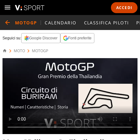
ACCEDI
MOTOGP
CALENDARIO
CLASSIFICA PILOTI
P
Seguici su:
Google Discover
Fonti preferite
MOTO
MOTOGP