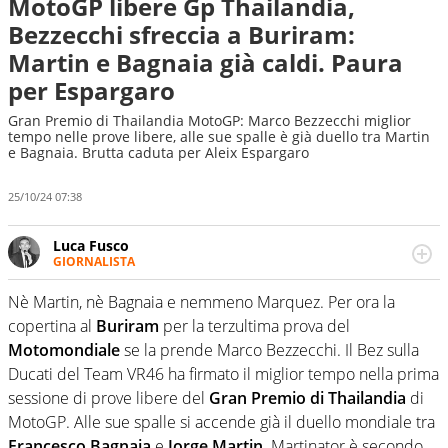
MotoGP libere Gp Thailandia,
Bezzecchi sfreccia a Buriram:
Martin e Bagnaia già caldi. Paura
per Espargaro
Gran Premio di Thailandia MotoGP: Marco Bezzecchi miglior
tempo nelle prove libere, alle sue spalle è già duello tra Martin
e Bagnaia. Brutta caduta per Aleix Espargaro
25/10/24 07:38
Luca Fusco
GIORNALISTA
Giornalista multimediale. Quando si accendono i motori,
lui sgasa, impenna, derapa. E spesso e volentieri finisce
Nè Martin, nè Bagnaia e nemmeno Marquez. Per ora la
sul podio
copertina al
Buriram
per la terzultima prova del
Motomondiale
se la prende Marco Bezzecchi. Il Bez sulla
Ducati del Team VR46 ha firmato il miglior tempo nella prima
sessione di prove libere del
Gran Premio di Thailandia
di
MotoGP. Alle sue spalle si accende già il duello mondiale tra
Francesco Bagnaia
e
Jorge Martin
. Martinator è secondo,