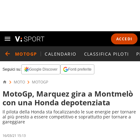
ACCEDI
MOTOGP
CALENDARIO
CLASSIFICA PILOTI
P
Seguici su:
Google Discover
Fonti preferite
MOTO
MOTOGP
MotoGp, Marquez gira a Montmelò
con una Honda depotenziata
Il pilota della Honda sta focalizzando le sue energie per tornare
al più presto a essere competitivo e soprattutto per tornare a
gareggiare
16/03/21 15:13