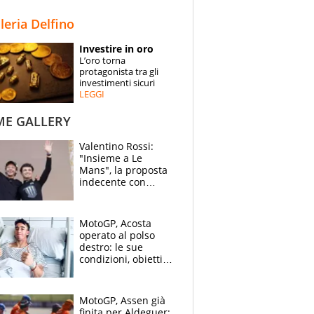
STORIE
lleria Delfino
SPECIALI
Investire in oro
L’oro torna
ESPERTI
protagonista tra gli
investimenti sicuri
LEGGI
CONTATTI
ME GALLERY
Valentino Rossi:
"Insieme a Le
Mans", la proposta
indecente con
Lando Norris al
Festival di
Goodwood
MotoGP, Acosta
operato al polso
destro: le sue
condizioni, obiettivo
Sachsenring
MotoGP, Assen già
finita per Aldeguer: