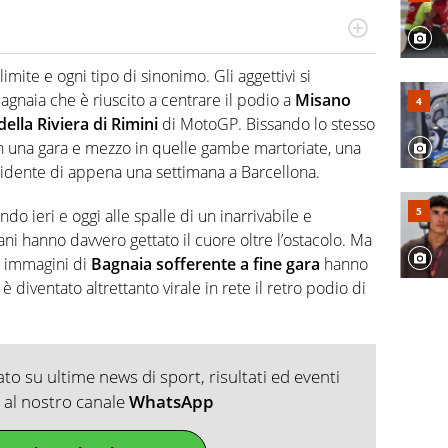
do si accendono i motori, lui sgasa, impenna, derapa. E
podio
limite e ogni tipo di sinonimo. Gli aggettivi si
agnaia che è riuscito a centrare il podio a
Misano
ella Riviera di Rimini
di MotoGP. Bissando lo stesso
con una gara e mezzo in quelle gambe martoriate, una
incidente di appena una settimana a Barcellona.
ndo ieri e oggi alle spalle di un inarrivabile e
liani hanno davvero gettato il cuore oltre l’ostacolo. Ma
e immagini di
Bagnaia sofferente a fine gara
hanno
è diventato altrettanto virale in rete il retro podio di
o su ultime news di sport, risultati ed eventi
ti al nostro canale
WhatsApp