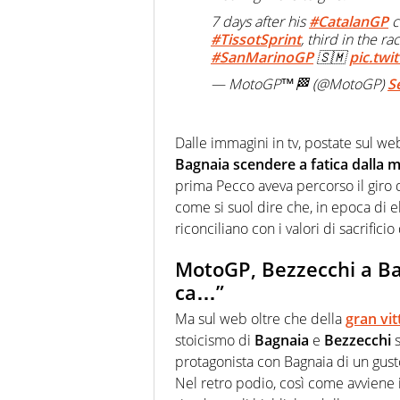
7 days after his
#CatalanGP
c
#TissotSprint
, third in the r
#SanMarinoGP
🇸🇲
pic.tw
— MotoGP™🏁 (@MotoGP)
S
Dalle immagini in tv, postate sul we
Bagnaia scendere a fatica dalla 
prima Pecco aveva percorso il giro 
come si suol dire che, in epoca di e
riconciliano con i valori di sacrificio
MotoGP, Bezzecchi a Bag
ca…”
Ma sul web oltre che della
gran vit
stoicismo di
Bagnaia
e
Bezzecchi
s
protagonista con Bagnaia di un gus
Nel retro podio, così come avviene i