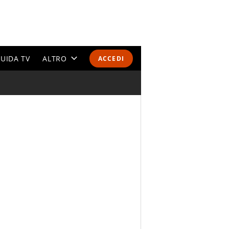
UIDA TV
ALTRO
ACCEDI
CALENDARI E CLASSIFICHE
ALTRI SPORT
MONDIALI 2026
OLIMPIADI
GOSSIP
LIFESTYLE