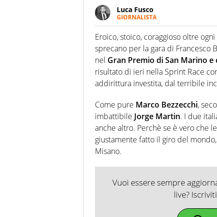
Luca Fusco
GIORNALISTA
Giornalista multimediale. Quan
spesso e volentieri finisce sul 
Eroico, stoico, coraggioso oltre ogni 
sprecano per la gara di Francesco B
nel
Gran Premio di San Marino e d
risultato di ieri nella Sprint Race 
addirittura investita, dal terribile 
Come pure
Marco Bezzecchi
, seco
imbattibile
Jorge Martin
. I due ita
anche altro. Perchè se è vero che l
giustamente fatto il giro del mondo, 
Misano.
Vuoi essere sempre aggiornat
live? Iscrivi