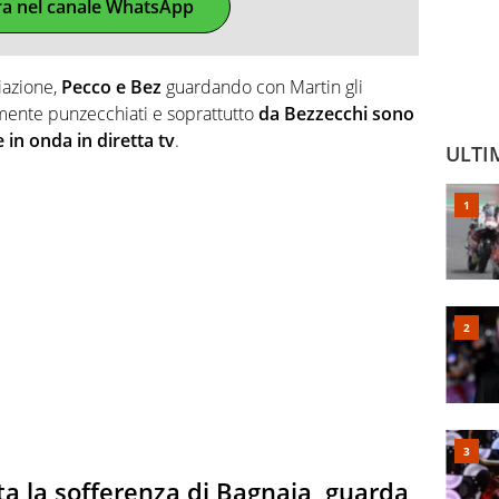
ra nel canale WhatsApp
iazione,
Pecco e Bez
guardando con Martin gli
camente punzecchiati e soprattutto
da Bezzecchi sono
 in onda in diretta tv
.
ULTI
a la sofferenza di Bagnaia, guarda