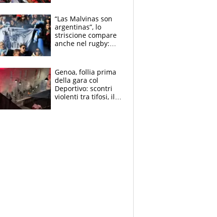
tutto, spero di finire
la gara domani"
“Las Malvinas son
argentinas”, lo
striscione compare
anche nel rugby:
dopo Messi e
compagni ormai è
un caso
Genoa, follia prima
della gara col
Deportivo: scontri
violenti tra tifosi, il
video è virale