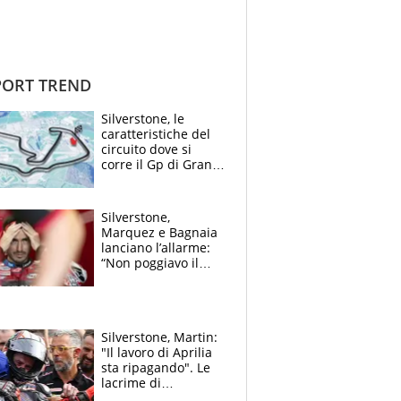
ORT TREND
Silverstone, le
caratteristiche del
circuito dove si
corre il Gp di Gran
Bretagna del
Motomondiale
Silverstone,
Marquez e Bagnaia
lanciano l’allarme:
“Non poggiavo il
ginocchio, dobbiamo
capire cosa è
successo”
Silverstone, Martin:
"Il lavoro di Aprilia
sta ripagando". Le
lacrime di
Bezzecchi: "Ho dato