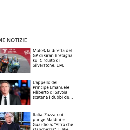
ME NOTIZIE
Moto3, la diretta del
GP di Gran Bretagna
sul Circuito di
Silverstone. LIVE
L'appello del
Principe Emanuele
Filiberto di Savoia
scatena i dubbi dei
tifosi: "E' una
trappola"
Italia, Zazzaroni
punge Maldini e
Guardiola: “Altro che
stanchezza”. Il like