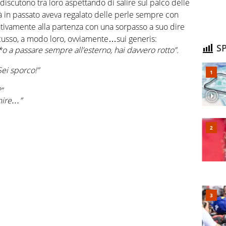
 discutono tra loro aspettando di salire sul palco delle
à in passato aveva regalato delle perle sempre con
ativamente alla partenza con una sorpasso a suo dire
cusso, a modo loro, ovviamente…sui generis:
SP
**o a passare sempre all’esterno, hai davvero rotto”.
Sei sporco!”
”
rmire…”