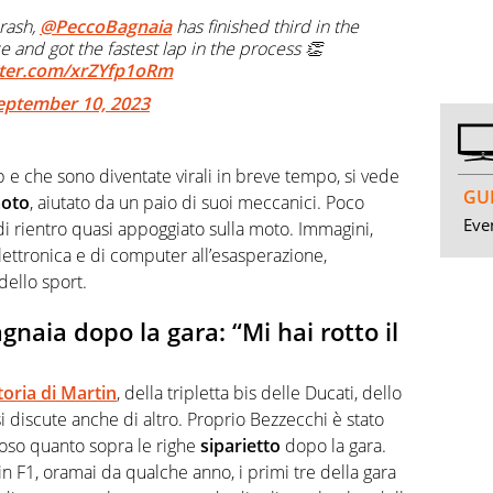
rash,
@PeccoBagnaia
has finished third in the
ace and got the fastest lap in the process 👏
itter.com/xrZYfp1oRm
eptember 10, 2023
b e che sono diventate virali in breve tempo, si vede
GUI
moto
, aiutato da un paio di suoi meccanici. Poco
Even
di rientro quasi appoggiato sulla moto. Immagini,
lettronica e di computer all’esasperazione,
 dello sport.
naia dopo la gara: “Mi hai rotto il
toria di Martin
, della tripletta bis delle Ducati, dello
i discute anche di altro. Proprio Bezzecchi è stato
toso quanto sopra le righe
siparietto
dopo la gara.
n F1, oramai da qualche anno, i primi tre della gara