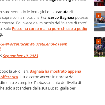
ensare vedendo le immagini della
caduta di
a sopra con la moto, che
Francesco Bagnaia
potesse
 correre. Ed invece dal miracolo del “niente di rotto”
Non solo
Pecco ha corso ma ha pure chiuso a podio
gi.
oGP
#ForzaDucati
#DucatiLenovoTeam
I
e)
September 10, 2023
dopo la SR di ieri,
Bagnaia ha mostrato appena
 sofferenza
. Il suo corpo ancora in ripresa da
edimento e complice l’abbassamento del livello di
che solo a scendere dalla sua Ducati, gialla per