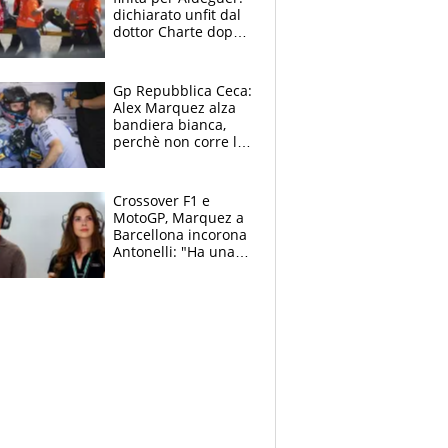
dichiarato unfit dal
dottor Charte dopo
la brutta caduta di
venerdì
Gp Repubblica Ceca:
Alex Marquez alza
bandiera bianca,
perchè non corre la
Sprint e la gara di
Brno
Crossover F1 e
MotoGP, Marquez a
Barcellona incorona
Antonelli: "Ha una
grinta diversa"