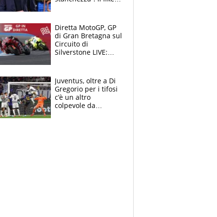
di Mancini e le
polemiche sui social
Diretta MotoGP, GP
di Gran Bretagna sul
Circuito di
Silverstone LIVE:
trionfa Fernandez,
podio Aprilia e c'è
un Bezzecchi
Juventus, oltre a Di
stremato
Gregorio per i tifosi
c’è un altro
colpevole da
mandar via