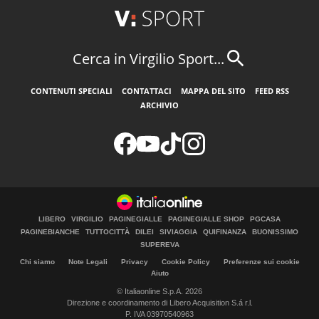
Cerca in Virgilio Sport...
CONTENUTI SPECIALI
CONTATTACI
MAPPA DEL SITO
FEED RSS
ARCHIVIO
LIBERO
VIRGILIO
PAGINEGIALLE
PAGINEGIALLE SHOP
PGCASA
PAGINEBIANCHE
TUTTOCITTÀ
DILEI
SIVIAGGIA
QUIFINANZA
BUONISSIMO
SUPEREVA
Chi siamo
Note Legali
Privacy
Cookie Policy
Preferenze sui cookie
Aiuto
© Italiaonline S.p.A. 2026
Direzione e coordinamento di Libero Acquisition S.á r.l.
P. IVA 03970540963