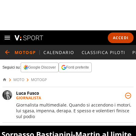
ACCEDI
MOTOGP
CALENDARIO
CLASSIFICA PILOTI
P
Seguici su:
Google Discover
Fonti preferite
MOTO
MOTOGP
Luca Fusco
GIORNALISTA
Giornalista multimediale. Quando si accendono i motori,
lui sgasa, impenna, derapa. E spesso e volentieri finisce
sul podio
Sorpasso Bastianini-Martin al limite